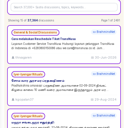
Showing
15
of
37,364
discussions
Page
1
of
2491
📜 BrahminsNet
General & Social Discussions
Cara melakukan Reschedule Tiket TransNusa
Layanan Customer Service TransNusa Hubungi layanan pelanggan TransNusa
di Indonesia di +6283800150086 atau we.care@transnusa.co.id. Jam
operasional: 09:00 - 17:
...
👤
thivagaren
📅
30-Jun-2026
📜 BrahminsNet
Iyer-Iyengar Rituals
சோம வார அரச மர ப்ரதக்ஷிணம்
Pradhakshina amavasai ப்ரதக்ஷிண அமாவாசை 02-09-2024 திங்கட்
கிழமை காலை 10 மணி வரை அமாவாசை இருந்தாலும் அரச மர
ப்ரதக்ஷிணம் செய்யலாம். 02-09-2024 அமாவாசை முழுவத
...
👤
kgopalan37
📅
29-Aug-2024
📜 BrahminsNet
Iyer-Iyengar Rituals
மஹா சங்கடஹர சதுர்த்தி
மஹா சங்கடஹர சதுர்த்தி. 22-08-2024. சிராவண க்ருஷ்ண சதுர்த்தி.