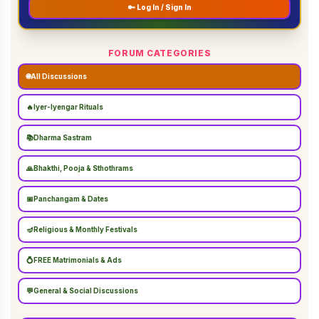
🔑 Log In / Sign In
FORUM CATEGORIES
🌐
All Discussions
🔥
Iyer-Iyengar Rituals
📚
Dharma Sastram
🙏
Bhakthi, Pooja & Sthothrams
📅
Panchangam & Dates
🪔
Religious & Monthly Festivals
💍
FREE Matrimonials & Ads
💬
General & Social Discussions