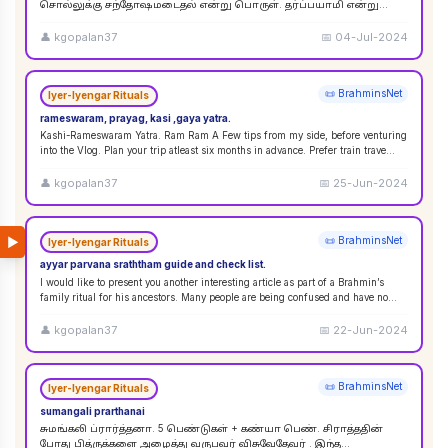
சொல்லுக்கு சந்தோஷமடைதல் என்று பொருள். தர்ப்பயாமி என்று
சொல்லும்பொழுது சந்தோஷமடையுங்கள் என்று பொருள்
கொள்ளலாம்
...
👤
kgopalan37
📅
04-Jul-2024
📜 BrahminsNet
Iyer-Iyengar Rituals
rameswaram, prayag, kasi ,gaya yatra.
Kashi-Rameswaram Yatra. Ram Ram A Few tips from my side, before venturing
into the Vlog. Plan your trip atleast six months in advance. Prefer train trave
...
👤
kgopalan37
📅
25-Jun-2024
▶
📜 BrahminsNet
Iyer-Iyengar Rituals
ayyar parvana sraththam guide and check list.
I would like to present you another interesting article as part of a Brahmin’s
family ritual for his ancestors. Many people are being confused and have no
idea
...
👤
kgopalan37
📅
22-Jun-2024
📜 BrahminsNet
Iyer-Iyengar Rituals
sumangali prarthanai
சுமங்கலி ப்ரார்த்தனா. 5 பெண்டுகள் + கண்யா பெண். சிராத்ததின்
போது பித்ருக்களை அழைத்து வருபவர் விசுவேதேவர் . இந்த