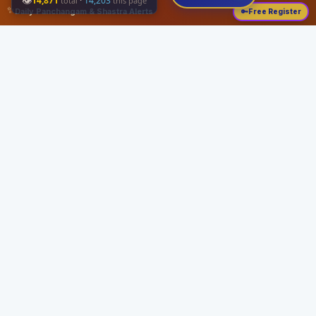
👁
14,871
·
14,203
total
this page
✨
Daily Panchangam & Shastra Alerts
🔑
Free Register
Share this:
About
Serving the Sri Vaishnava community since August 19, 1989 with authentic
Vedic knowledge, Dharma Sastram guides, Panchangam tools, and religious
services.
Quick Links
Home
Vedic Rituals
Divyadesams
Dharma Sastram
Panchangam