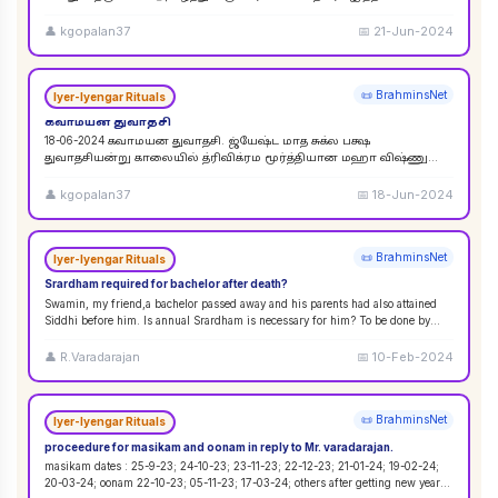
விசுவேதேவருக்கு சிராத்த தினத்தின் போது சாப்பாடு
...
👤
kgopalan37
📅
21-Jun-2024
📜 BrahminsNet
Iyer-Iyengar Rituals
கவாமயன துவாதசி
18-06-2024 கவாமயன துவாதசி. ஜ்யேஷ்ட மாத சுக்ல பக்ஷ
துவாதசியன்று காலையில் த்ரிவிக்ரம மூர்த்தியான மஹா விஷ்ணு
படத்தை துளசி, மல்லிகை பூ ஆகியவற்றால் பூஜை ஸஹஸ்ர நாமா
...
👤
kgopalan37
📅
18-Jun-2024
📜 BrahminsNet
Iyer-Iyengar Rituals
Srardham required for bachelor after death?
Swamin, my friend,a bachelor passed away and his parents had also attained
Siddhi before him. Is annual Srardham is necessary for him? To be done by
whom? Requ
...
👤
R.Varadarajan
📅
10-Feb-2024
📜 BrahminsNet
Iyer-Iyengar Rituals
proceedure for masikam and oonam in reply to Mr. varadarajan.
masikam dates : 25-9-23; 24-10-23; 23-11-23; 22-12-23; 21-01-24; 19-02-24;
20-03-24; oonam 22-10-23; 05-11-23; 17-03-24; others after getting new year
...