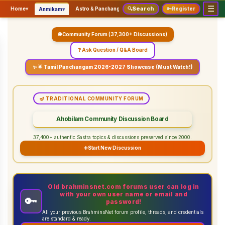
☰
Search
▾
▾
▾
Home
▾
Astro & Panchangam
🔍
Vaidhikam & Sastram
🔑
Register
Servic
Anmikam
🌐 Community Forum (37,300+ Discussions)
❓ Ask Question / Q&A Board
✨ 🌟 Tamil Panchangam 2026-2027 Showcase (Must Watch!)
🪔 TRADITIONAL COMMUNITY FORUM
Ahobilam Community Discussion Board
37,400+ authentic Sastra topics & discussions preserved since 2000.
➕
Start New Discussion
Old brahminsnet.com forums user can log in
with your own user name or email and
🔑
password!
All your previous BrahminsNet forum profile, threads, and credentials
are standard & ready.