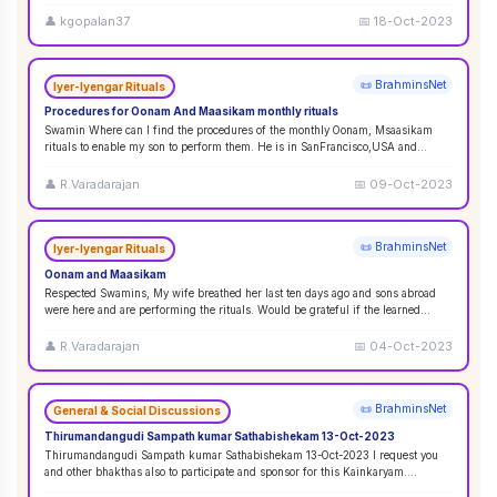
👤
kgopalan37
📅
18-Oct-2023
📜 BrahminsNet
Iyer-Iyengar Rituals
Procedures for Oonam And Maasikam monthly rituals
Swamin Where can I find the procedures of the monthly Oonam, Msaasikam
rituals to enable my son to perform them. He is in SanFrancisco,USA and
second son in Sin
...
👤
R.Varadarajan
📅
09-Oct-2023
📜 BrahminsNet
Iyer-Iyengar Rituals
Oonam and Maasikam
Respected Swamins, ​​​​​​My wife breathed her last ten days ago and sons abroad
were here and are performing the rituals. Would be grateful if the learned
Swami
...
👤
R.Varadarajan
📅
04-Oct-2023
📜 BrahminsNet
General & Social Discussions
Thirumandangudi Sampath kumar Sathabishekam 13-Oct-2023
Thirumandangudi Sampath kumar Sathabishekam 13-Oct-2023 I request you
and other bhakthas also to participate and sponsor for this Kainkaryam.
Ramanujavipra D
...