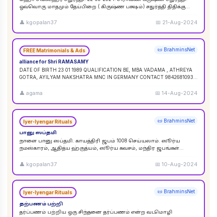
ஒவ்வொரு மாதமும் தேய்பிறை ( கிருஷ்ண பக்ஷம்) சதுர்த்தி திதிக்கு
ஸங்கட ஹர சதுர்த்தி எனப் பெயர். ஆனால
...
👤
kgopalan37
📅
21-Aug-2024
📜 BrahminsNet
FREE Matrimonials & Ads
alliance for Shri RAMASAMY
DATE OF BIRTH 23 01 1989 QUALIFICATION BE, MBA VADAMA , ATHREYA
GOTRA, AYILYAM NAKSHATRA MNC IN GERMANY CONTACT 9842681093 /
9840120854
...
👤
agama
📅
14-Aug-2024
📜 BrahminsNet
Iyer-Iyengar Rituals
பானு ஸப்தமி
நாளை பானு ஸப்தமி. காயத்திரி ஜபம் 1008 செய்யலாம். ஸூர்ய
நமஸ்காரம், ஆதித்ய ஹ்ருத்யம், ஸூர்ய கவசம், மந்திர ஜபங்கள்
செய்யலாம். இது ஸூர்ய கிரஹண புண்ய காலத்திற்கு ச
...
👤
kgopalan37
📅
10-Aug-2024
📜 BrahminsNet
Iyer-Iyengar Rituals
தற்பணம் பற்றி
தர்ப்பணம் பற்றிய ஒரு சிந்தனை தர்ப்பணம் என்ற வடமொழி