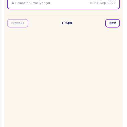
👤
SampathKumar Iyengar
📅
24-Sep-2023
Previous
1
/
2491
Next