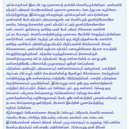
புறப்பொருள்கள் இடைவிடாது மூளையைத் தாக்கிக் கொண்டிருக்கின்றன. புலன்களில்
ஏற்படும் பதிவுகள் பொறிவாயில்கள் மூலமாக மூளையை அடைந்து மன எழுச்சியை
ஏற்படுத்துகிறது. இப்பொழுது உங்களுக்குப் புறப்பொருள்கள் புலப்படுகின்றன.
புலன்களின் மேல் ஏற்படும் பதிவுகளாலுண்டான வெளிப்புறத் தூண்டுகோலாலோ
உணர்வு அல்லது நினைவின் மூலம் ஏற்படும் உட்புறத் தூண்டுகோலினாலோ
உண்டாகலாம். ஒவ்வொரு தனித்த புலன் மேல் பதிவும் சிக்கலான உணர்ச்சி
மூட்டையேயாகும். வெளிப்பாகத்திலிருந்து மூளையை நோக்கிச் செலுத்தப்படுகின்றன
உணர்ச்சிகள். மனதின் அடித்தட்டில் ஏற்படும் ஒரு விழிப்புத்தன்மையே உணர்ச்சி.
தனித்த புலன்மேல் பதிவிலிருந்து ஏற்படும் விழிப்புகளின் சேர்க்கைகள் மிகவும்
சிக்கலானவை. புலன்களின் வழியாக ஏற்படும் மனஎழுச்சிகளை தியான சமயத்தில்
வெறுத்தொதுக்குங்கள். எந்தவித கருத்துக்களையும் நினைவுக்குக்
கொண்டுவருவதை விட்டொழியுங்கள். வேறு எண்ணமின்றி கடவுளது ஒரே
எண்ணத்திலேயே மனோசக்தி முழுவதையும் ஒன்றச் செய்யுங்கள்.
மற்றெல்லா புலன்வழிப் பதிவுகளையும் எண்ணங்களையும் தவிருங்கள். மனத்தின்
அடிப்படையில் எழும் எதிர்ச் செயல்களினின்று தோன்றும் சிக்கல்களை அகற்றுங்கள்.
மனதிலிருந்து ஒரே எண்ணத்தை மாத்திரமே பிரித்தெடுங்கள். மனதில் மற்றெல்லா
தொழில்களையும் மூடிவிடுங்கள். இப்பொழுது மனம் ஒரே ஒரு எண்ணத்தினால்
மாத்திரம் நிரப்பப்படும். நிஷ்டையும் பின்தொடரும். ஒரு எண்ணம் அல்லது ஒரு
செயலைப் பன்முறை செய்தலானது அவ்வெண்ணம் அல்லது செயலின்
பூரணத்தன்மைக்கு வழிகோலுவதைப் போல், ஒரே எண்ணத்தின் முறையொன்றைப் பல
தடவை செய்தலானது ஒன்றித்தல், தியானம் இவற்றின் பூரணத்வத்திற்கு
வழிகாட்டுகின்றன.
கீழ்க்காணும் பிரயோகங்களை கீதையில் பின்வரும் அநேகவிடங்களில் காணலம்.
அனன்ய சேதா; மச்சித்த; நித்யயுக்த; மன்மன; ஏகாக்ரம் மன; ஸர்வ பாவ்.
இப்பிரயோகங்கள் எல்லாம் நீங்கள் உங்கள் முழு மனதையும் கடவுளுக்கு அர்ப்பணிக்க
வேண்டியதிருக்கும் என்பதையே குறிக்கின்றன. அப்பொழுது தான் நீங்கள்