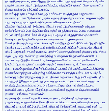
தனித்திருக்குங்கால், நல்ல ஆழ்ந்த தியானமாகிய பழத்தை நீங்கள் பெறலாம். ஆகவே
முதலில் மனதை அதன் அசுத்தங்களிலிருந்து சுத்தப்படுத்துங்கள். பிறகு தானாகவே
தியான ஊற்று பெருக்கெடுத்தோடும்.
நீங்கள் ஒரு தோட்டத்தை எப்பொழுதும் சுத்தமாக வைத்திருக்க விரும்பினால்,
களைகள் முட்கள் பிற செடிகள் முதலியவற்றை நீக்குவதோடல்லாமல் மழைக்காலத்தில்
மறுபடியும் மறுபடியும் துளிர்விடும் ஏனைய விதைகளையும் நீங்கள்
நீக்கவேண்டியிருக்கும். இதேபோல் நீங்கள் சமாதி அவஸ்தையையும், பரிபூரண
சுதந்திரத்தையும் பெற விரும்பினால் மனதின் விருத்திகளாகிய பெரிய அலைகளை
மட்டும் அகற்றுவதோடல்லாமல், மறுபடியும் மறுபடியும் விருத்திகளை முளைக்கச்
செய்யும் பிறப்பிற்குரிய விதைகளான சகாரங்களையும் இல்லாதாக்க
வேண்டியதிருக்கும். ஈரமுள்ள பச்சை மரமொன்றிற்கு நீங்கள் தீயிட்டால் அது தீப்பற்றிக்
கொள்ளாது. ஆனால் காய்ந்த மரம் ஒன்றிற்கு நீங்கள் தீயிட்டால் அது உடனே தீப்பற்றி
எரியும். அதுபோல், தங்கள் மனதைப் பரிசுத்தப் படுத்தாதவர்களால் தியானமாகிய தீயை
எழுப்ப முடியாது. அவர்கள் தியானத்திற்கு உட்காருகையில் தூங்கிக் கொண்டோ,
உடையை சரிபடுத்திக் கொண்டோ, அல்லது மனக்கோட்டைகள் கட்டிக் கொண்டோ
இருப்பர். ஆனால் தங்கள் மனதிலிருக்கும் அசுத்தங்களை ஜபம், சேவை, ஈகை,
பிராணாயாமம் முதலியவற்றால் நீக்கியவர்கள் ஆசனத்தில் அமர்ந்த மாத்திரத்திலேயே,
தியானத்திலாழ்ந்து விடுவர். நன்கு உலர்ந்தமனம் தியானத்தீயுடன் உடனே தீப்பற்றிக்
கொள்ளும். தினந்தோறும் ஒரு தட்டை நீங்கள் கழுவாவிடில் அது ஒளி மழுங்கிவிடும்.
மனதிற்கும் இதேநிலை தான். ஒழுங்காகத் தியானப் பயிற்சியுடன் மனம் சுத்தமாக
வைத்திருக்கப்படாவிட்டால் அது அசுத்தமடைகிறது. தியானம் வியக்கத்தகும்
வகையில் மன அழுக்கை நீக்குகிறது. ஆகையினால் ஒழுங்காக விடியற்காலையில்
தியானப் பயிற்சியில் ஈடுபடுங்கள்.
எந்த ஒரு ஜீவப்பிராணிக்கும் பேராசை, சுயநலம், வெடுவெடுப்பு, தொந்தரவு
முதலியவற்றால் துன்பம் கொடுக்காதீர்கள். சமர்செய்யும் உணர்ச்சியையும் காரசாரமான
விவாதங்களையும் விட்டொழியுங்கள். விவாதம் செய்யாதீர்கள். எவருடனும் சண்டை
செய்தாலோ அல்லது எவருடனாவது ஒரு காரசாரமான விவாதத்தில் ஈடுபட்டாலோ