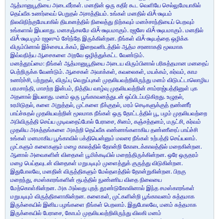
ஆத்மானுபூதியை அடைவீர்கள். மனதின் ஒரு கதிர் கூட வெளியே செல்லுமேயாகில்
தெய்வீக உணர்வைப் பெறுதல் அசாத்தியம். உங்கள் மனதில் விÃ·க்ஷபம்
நிலவிநிற்குமேயாகில் தியானத்தில் நிலைத்து நிற்கவும் மனச்சாந்தியைப் பெறவும்
உங்களால் இயலாது. மனசஞ்சலமே விÃ·க்ஷபமாகும். ரஜஸே விÃ·க்ஷபமாகும். மனதில்
விÃ·க்ஷபமும் ரஜஸும் சேர்ந்தே இருக்கின்றன. நீங்கள் விÃ·க்ஷபத்தை ஒழிக்க
விரும்பினால் இச்சையடக்கம், இறைவனிடத்தில் ஆத்ம சரணாகதி மூலமாக
இவ்வநித்ய ஆசைகளை அறவே ஒழித்துக்கட்ட வேண்டும்.
மனத்தூய்மை: நீங்கள் ஆத்மானுபூதியை அடைய விரும்பினால் பரிசுத்தமான மனதைப்
பெற்றிருக்க வேண்டும். ஆசைகள் அவாக்கள், கவலைகள், மயக்கம், கர்வம், காம
உணர்ச்சி, பற்றுதல், விருப்பு வெறுப்புகள் முதலியவற்றிலிருந்து மனம் விடுபட்டாலொழிய
பரமசாந்தி, மாசற்ற இன்பம், நித்திய வாழ்வு முதலியவற்றின் சாம்ராஜ்யத்தினுள் புக
அதனால் இயலாது. மனம் ஒரு பூங்காவனத்துடன் ஒப்பிடப்படுகிறது. உழுதல்,
உரமிடுதல், களை அறுத்தல், முட்களை நீக்குதல், மரம் செடிகளுக்குத் தண்ணீர்
பாய்ச்சுதல் முதலியவற்றின் மூலமாக நீங்கள் ஒரு தோட்டத்தில் பூ, பழம் முதலியவற்றை
அபிவிருத்தி செய்ய முடிவதைப்போல் பேராசை, சினம், கஞ்சத்தனம், மருட்சி, கர்வம்
முதலிய அசுத்தங்களை அகற்றி தெய்வீக எண்ணங்களாகிய தண்ணீரைப் பாய்ச்சி
உங்கள் மனமாகிய பூங்காவில் பக்தியென்னும் மலரை நீங்கள் உற்பத்தி செய்யலாம்.
முட்களும் களைகளும் மழை காலத்தில் தோன்றி கோடைக்காலத்தில் மறைகின்றன.
ஆனால் அவைகளின் விதைகள் பூமிக்கடியில் மறைந்திருக்கின்றன. ஒரே ஒருதரம்
மழை பெய்தவுடன் விதைகள் மறுபடியும் முளைத்துக் குருத்து விடுகின்றன.
இதுபோலவே, மனதின் விருத்திகளும் மேல்தளத்தில் தோன்றுகின்றன. பிறகு
மறைந்து, சமஸ்காரங்களின் ரூபத்தில் நுண்ணிய விதை நிலையை
மேற்கொள்கின்றன. அக அல்லது புறத் தூண்டுகோலினால் இந்த சமஸ்காரங்கள்
மறுபடியும் விருத்திகளாகின்றன. களைகள், முட்களின்றி பூங்காவனம் சுத்தமாக
இருக்கையில் இனிய பழங்களை நீங்கள் பெறலாம். இதுபோலவே, மனம் சுத்தமாக
இருக்கையில் பேராசை, கோபம் முதலியவற்றிலிருந்து விலகி மனம்