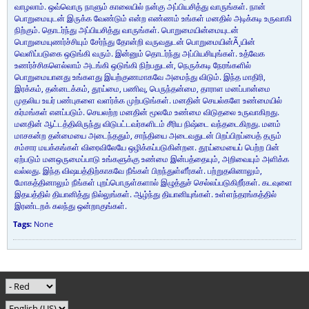
வாழலாம். ஒவ்வொரு நாளும் காலையில் நன்கு அப்பியசித்து வாருங்கள். நான்
பொறுமையுடன் இருக்க வேண்டும் என்ற எண்ணம் உங்கள் மனதில் அடிக்கடி உருவாகி
நிற்கும். தொடர்ந்து அப்பியசித்து வாருங்கள். பொறுமையின்மையுடன்
பொறுமையுணர்ச்சியும் சேர்ந்து தோன்றி வருவதுடன் பொறுமையின்Ã¸யின்
வெளிப்படுகை ஒடுங்கி வரும். இன்னும் தொடர்ந்து அப்பியசியுங்கள். உத்வேக
உணர்ச்சிகளெல்லாம் அடங்கி ஒடுங்கி நிற்பதுடன், நெருக்கடி நேரங்களில்
பொறுமையானது உங்களது இயற்குணமாகவே அமைந்து விடும். இந்த மாதிரி,
இரக்கம், தன்னடக்கம், தூய்மை, பணிவு, பெருந்தன்மை, தாராள மனப்பான்மை
முதலிய உயர் பண்புகளை வளர்க்க முற்படுங்கள். மனதின் செயல்களே உண்மையில்
கர்மங்கள் எனப்படும். செயலற்ற மனதின் மூலமே உண்மை விடுதலை உருவாகிறது.
மனதின் ஆட்டத்திலிருந்து விடுபட்டவர்களிடம் சீரிய நிஷ்டை வந்தடைகிறது. மனம்
மாசகன்ற தன்மையை அடைந்ததும், சாந்தியை அடைவதுடன் பிறப்பிறப்பைத் தரும்
சம்சார மயக்கங்கள் விரைவிலேயே ஒழிக்கப்படுகின்றன. தூய்மையைப் பெற்ற பின்
ஏற்படும் மனஒருமைப்பாடு உங்களுக்கு உண்மை இன்பத்தையும், அறிவையும் அளிக்க
வல்லது. இந்த விஷயத்திற்காகவே நீங்கள் பிறந்துள்ளீர்கள். பற்றுதலினாலும்,
மோகத்தினாலும் நீங்கள் புறப்பொருள்களால் இழுத்துச் செல்லப்படுகிறீர்கள். கடவுளை
இதயத்தில் தியானித்து நில்லுங்கள். ஆழ்ந்து தியானியுங்கள். உள்ளந்தரங்கத்தில்
இரண்டறக் கலந்து ஒன்றாகுங்கள்.
Tags:
None