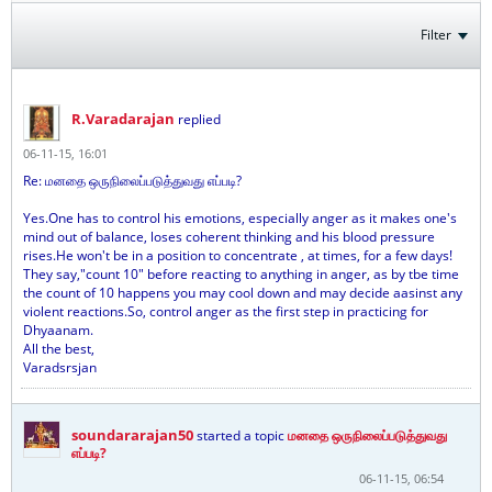
Filter
R.Varadarajan
replied
06-11-15, 16:01
Re: மனதை ஒருநிலைப்படுத்துவது எப்படி?
Yes.One has to control his emotions, especially anger as it makes one's
mind out of balance, loses coherent thinking and his blood pressure
rises.He won't be in a position to concentrate , at times, for a few days!
They say,"count 10" before reacting to anything in anger, as by tbe time
the count of 10 happens you may cool down and may decide aasinst any
violent reactions.So, control anger as the first step in practicing for
Dhyaanam.
All the best,
Varadsrsjan
soundararajan50
started a topic
மனதை ஒருநிலைப்படுத்துவது
எப்படி?
06-11-15, 06:54