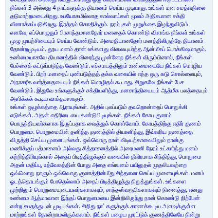
நீங்கள் 3 அல்லது 4 நாட்களுக்கு தியானம் செய்ய முடியாது. உங்கள் மன சமத்வநிலை
தடுமாற்றமடைகிறது. உபயோகமில்லாத கால்வாய்கள் மூலம் அதிகமான சக்தி
வீணாக்கப்படுகிறது. இரத்தம் கொதிக்கும். நரம்புகள் முறுக்கை இழந்துவிடும்.
எனவே, எப்பொழுதும் பிரசாந்தமானதோர் மனதைக் கொண்டு விளங்க நீங்கள் உங்கள்
முழு முயற்சியையும் செய்ய வேண்டும். அமைதியானதோர் மனத்திலிருந்தே தியானம்
தோன்றமுடியம். தூய மனம் தான் உங்களது விலையுயர்ந்த ஆன்மீகப் பொக்கிஷமாகும்.
உண்மையாகவே தியானத்தில் விரைந்து முன்னேற நீங்கள் விரும்பினால், நீங்கள்
பேச்சைக் கட்டுப்படுத்த வேண்டும். எச்சமயத்திலும் உண்மையையே நீங்கள் மொழிய
வேண்டும். பிறர் மனதைப் புண்படுத்தத் தக்க வகையில் எந்த ஒரு சுடு சொல்லையும்,
அநாகரீக வார்த்தையையும் நீங்கள் மொழிதல் கூடாது. சிறுகவே நீங்கள் பேச
வேண்டும். இதுவே உங்களுக்குச் சக்தியளித்து, மனசாந்தியையும் ஆத்மீக பலத்தையும்
அளிக்கக் கூடிய வாக்தபஸாகும்.
உங்கள் ஒழுக்கத்தை ஆராயுங்கள். அதில் புலப்படும் தவறொன்றைப் பொறுக்கி
எடுங்கள். அதன் எதிரிடையை கண்டுபிடியுங்கள். நீங்கள் கோப குணம்
பொருந்தியவர்களாக இருப்பதாக வைத்துக் கொள்வோம். கோபத்திற்கு எதிர் குணம்
பொறுமை. பொறுமையின் தனித்த குணத்தில் தியானித்து, இவ்வரிய குணத்தை
விருத்தி செய்ய முனையுங்கள். ஒவ்வொரு நாள் விடியற்காலையிலும் நான்கு
மணிக்குப் பத்மாசனம் அல்லது சித்தாசனத்தில் அரைமணி நேரம் உட்கார்ந்து மனம்
சுற்றித்திரியுங்கால் அதைப் பிடித்திழுக்கும் வகையில் தீவிரமாக சிந்தித்து, பொறுமை
அதன் மதிப்பு, உத்வேகத்தின் போது அதை எங்ஙனம் பயிலுதல் முதலியவற்றை
ஒவ்வொறு நாளும் ஒவ்வொரு குணத்தின்மீது சிந்தனை செய்ய முனையுங்கள். மனம்
ஓடத்தொடங்கும் போதெல்லாம் அதைப் பிடித்திழுத்து நிறுத்துங்கள். உங்களை
முற்றிலும் பொறுமையுடையவர்களாகவும், சாந்தஸ்வரூபிகளாகவும் நினைத்து, எனது
உண்மை ஆத்மாவான இந்தப் பொறுமையை இன்றிலிருந்து நான் கொண்டு நிற்பேன்
என்ற சபதத்துடன் முடியுங்கள். சிறிது நாட்களுக்குக் காணக்கூடிய அளவுக்குள்ள
மாற்றங்கள் தோன்றாமலிருக்கலாம். நீங்கள் பழைய முரட்டுக் குணத்திலேயே நின்று