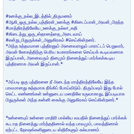
#உனக்கு_நல்ல_இடத்தில்_திருமணம்
#ஆகி_ஒரு_நல்ல_புத்திரன்_உனக்கு #கிடைப்பான்_அவன்_பிறந்த
#மாத்திரத்திலேயே_உனக்கு_நல்லr_கதி
#கிடைத்து_ஒரு_ஸ்தானத்தை_அடைவாய்
#என்று_பிதுருக்கள்_அனுகிரகம் #செய்கின்றனர்.
*அந்த உத்தமமான புத்திரனும் அனைவராலும் பாராட்டப் பெறுவார்,
அவன் லோகத்திற்கு பெரிய உபகாரங்களை செய்யக் கூடியவனாக
இருப்பான், அனைவரும் தினமும் நினைத்துப் பார்க்கக்கூடிய
புத்திரனாக அவன் இருப்பான்.*
*அப்படி ஒரு புத்திரனை நீ அடைந்த மாத்திரத்திலேயே இந்த
பாவமானது சுத்தமாக நீங்கிப் போய்விடும். திரும்பவும் இது போல்
கெட்ட எண்ணங்கள் உன்னுடைய மனதிலே உருவாகாது, இப்படியாக
பிதுருக்கள் அந்த கன்னி கைக்கு அனுகிரகம் செய்கின்றனர்.*
*உன்னையும் உன்னை மாதிரி பால்லிய வயதில் நினைத்துப் பார்க்கக்
கூடாத நினைத்து பார்த்ததினால் வந்த பாவமும், பாவத்தினால்
ஏற்பட்ட தோஷங்களினுடைய ஸ்திரீகளும் கல்யாணம்