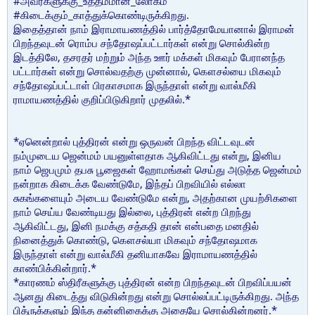
#அவர்களுக்கு_உத்தமமான_லோகம்
#கிடைக்கும்_காத்துக்கொண்டிருக்கிறது.
இதைத்தான் நாம் இராமாயணத்தில் பார்த்தோமேயானால் இராமன்
பிறந்தவுடன் ரொம்ப சந்தோஷப்பட்டார்கள் என்று சொல்கின்ற
இடத்திலே, தசரதர் மற்றும் அந்த ஊர் மக்கள் மிகவும் பேரானந்த
பட்டார்கள் என்று சொல்வதற்கு முன்னால், கௌசல்யை மிகவும்
சந்தோஷப்பட்டாள் பிரகாசமாக இருந்தாள் என்று வால்மீகி
ராமாயணத்தில் குறிப்பிடுகிறார் முதலில்.*
*ஏனென்றால் புத்திரன் என்று ஒருவன் பிறந்த விட்டவுடன்
நம்முடைய ஜென்மம் பயனுள்ளதாக ஆகிவிட்டது என்று, இனிய
நாம் ஜெபமும் தபசு பூஜைகள் ஹோமங்கள் செய்து அடுத்த ஜென்மம்
நன்றாக கிடைக்க வேண்டுமே, இந்தப் பிறவியில் எல்லா
சுகங்களையும் அடைய வேண்டுமே என்று, அதற்கான முயற்சிகளை
நாம் செய்ய வேண்டியது இல்லை, புத்திரன் என்ற பிறந்து
ஆகிவிட்டது, இனி நமக்கு சத்கதி தான் என்பதை மனதில்
நினைத்துக் கொண்டு, கௌசல்யா மிகவும் சந்தோஷமாக
இருந்தாள் என்று வால்மீகி தனியாகவே இராமாயணத்தில்
காண்பிக்கின்றார்.*
*காரணம் ஸ்திரீகளுக்கு புத்திரன் என்ற பிறந்தவுடன் பிறவிப்பயன்
ஆனது கிடைத்து விடுகின்றது என்று சொல்லப்பட்டிருக்கிறது. அந்த
பித்ருக்களும் இந்த கன்னிகைக்கு அதையே சொல்கின்றனர்.*