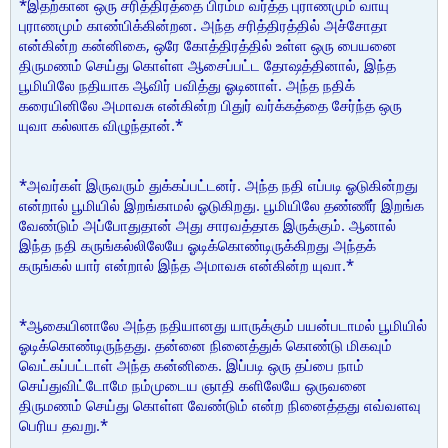
*இதற்கான ஒரு சரித்திரத்தை பிரம்ம வர்த்த புராணமும் வாயு
புராணமும் காண்பிக்கின்றன. அந்த சரித்திரத்தில் அச்சோதா
என்கின்ற கன்னிகை, ஒரே கோத்திரத்தில் உள்ள ஒரு பையனை
திருமணம் செய்து கொள்ள ஆசைப்பட்ட தோஷத்தினால், இந்த
பூமியிலே நதியாக ஆவிர் பவித்து ஓடினாள். அந்த நதிக்
கரையினிலே அமாவசு என்கின்ற பிதுர் வர்க்கத்தை சேர்ந்த ஒரு
யுவா கல்லாக விழுந்தான்.*
*அவர்கள் இருவரும் துக்கப்பட்டனர். அந்த நதி எப்படி ஓடுகின்றது
என்றால் பூமியில் இறங்காமல் ஓடுகிறது. பூமியிலே தண்ணீர் இறங்க
வேண்டும் அப்போதுதான் அது சாரவத்தாக இருக்கும். ஆனால்
இந்த நதி கருங்கல்லிலேயே ஓடிக்கொண்டிருக்கிறது அந்தக்
கருங்கல் யார் என்றால் இந்த அமாவசு என்கின்ற யுவா.*
*ஆகையினாலே அந்த நதியானது யாருக்கும் பயன்படாமல் பூமியில்
ஓடிக்கொண்டிருந்தது. தன்னை நினைத்துக் கொண்டு மிகவும்
வெட்கப்பட்டாள் அந்த கன்னிகை. இப்படி ஒரு தப்பை நாம்
செய்துவிட்டோமே நம்முடைய ஞாதி களிலேயே ஒருவனை
திருமணம் செய்து கொள்ள வேண்டும் என்ற நினைத்தது எவ்வளவு
பெரிய தவறு.*