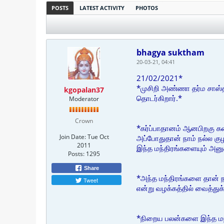
POSTS
LATEST ACTIVITY
PHOTOS
bhagya suktham
20-03-21, 04:41
21/02/2021*
*முசிறி அண்ணா தர்ம சாஸ்தி
kgopalan37
தொடர்கிறார்.*
Moderator
Crown
*கர்ப்பாதானம் ஆனபிறகு கண
Join Date:
Tue Oct
அப்போதுதான் நாம் நல்ல கு
2011
இந்த மந்திரங்களையும் அனுக
Posts:
1295
Share
*அந்த மந்திரங்களை தான் நா
Tweet
என்று வழக்கத்தில் வைத்து
*நிறைய பலன்களை இந்த மந்தி