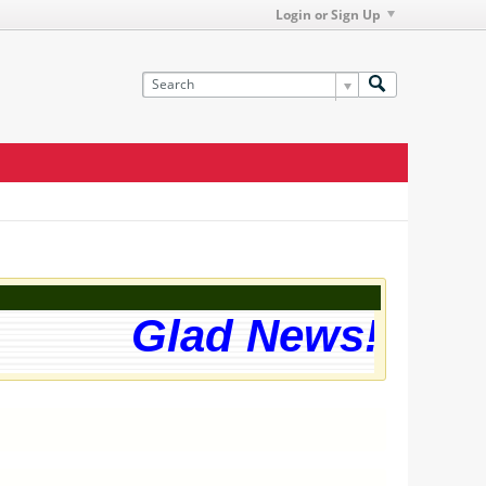
Login or Sign Up
Glad News! The we