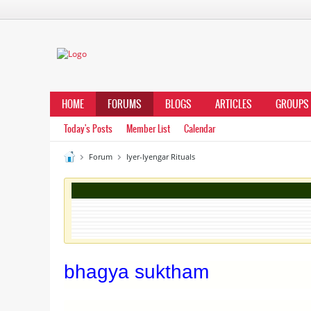
HOME
FORUMS
BLOGS
ARTICLES
GROUPS
Today's Posts
Member List
Calendar
Forum
Iyer-Iyengar Rituals
bhagya suktham