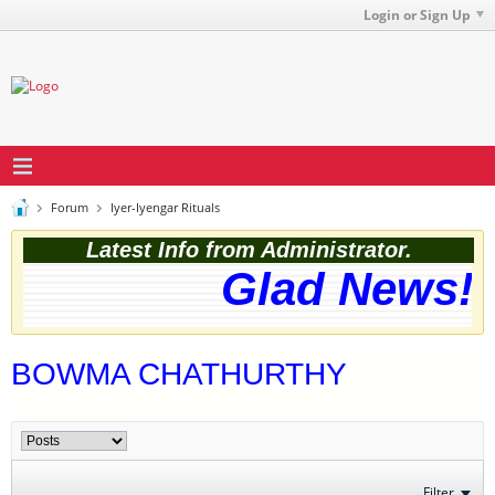
Login or Sign Up
Forum
Iyer-Iyengar Rituals
Latest Info from Administrator.
Glad News! T
BOWMA CHATHURTHY
Filter