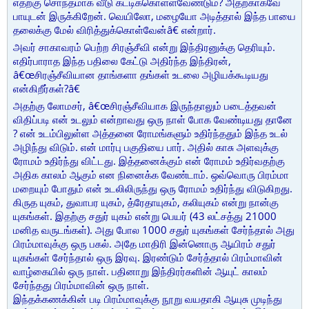
எதற்கு சொந்தமாக வீடு கட்டிக்கொள்ளவேண்டும்? அதற்காகவே
பாயுடன் இருக்கிறேன். வெயிலோ, மழையோ அடித்தால் இந்த பாயை
தலைக்கு மேல் விரித்துக்கொள்வேன்â€ என்றார்.
அவர் சாகாவரம் பெற்ற சிரஞ்சீவி என்று இந்திரனுக்கு தெரியும்.
எதிர்பாராத இந்த பதிலை கேட்டு அதிர்ந்த இந்திரன்,
â€œசிரஞ்சீவியான தாங்களா தங்கள் உடலை அழியக்கூடியது
என்கிறீர்கள்?â€
அதற்கு லோமசர், â€œசிரஞ்சீவியாக இருந்தாலும் படைத்தவன்
விதிப்படி என் உடலும் என்றாவது ஒரு நாள் போக வேண்டியது தானே
? என் உடம்பிலுள்ள அத்தனை ரோமங்களும் உதிர்ந்ததும் இந்த உடல்
அழிந்து விடும். என் மார்பு பகுதியை பார். அதில் காசு அளவுக்கு
ரோமம் உதிர்ந்து விட்டது. இத்தனைக்கும் என் ரோமம் உதிர்வதற்கு
அதிக காலம் ஆகும் என நினைக்க வேண்டாம். ஒவ்வொரு பிரம்மா
மறையும் போதும் என் உடலிலிருந்து ஒரு ரோமம் உதிர்ந்து விடுகிறது.
கிருத யுகம், துவாபர யுகம், த்ரேதாயுகம், கலியுகம் என்று நான்கு
யுகங்கள். இதற்கு சதுர் யுகம் என்று பெயர் (43 லட்சத்து 21000
மனித வருடங்கள்). அது போல 1000 சதுர் யுகங்கள் சேர்ந்தால் அது
பிரம்மாவுக்கு ஒரு பகல். அதே மாதிரி இன்னொரு ஆயிரம் சதுர்
யுகங்கள் சேர்ந்தால் ஒரு இரவு. இரண்டும் சேர்த்தால் பிரம்மாவின்
வாழ்கையில் ஒரு நாள். பதினாறு இந்திரர்களின் ஆயுட் காலம்
சேர்ந்தது பிரம்மாவின் ஒரு நாள்.
இந்தக்கணக்கின் படி பிரம்மாவுக்கு நூறு வயதாகி ஆயுசு முடிந்து