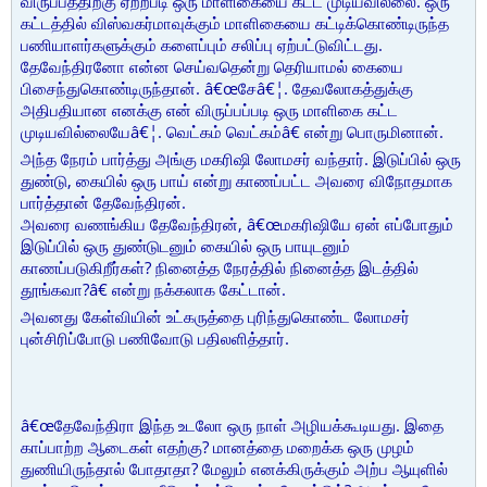
விருப்பத்திற்கு ஏற்றபடி ஒரு மாளிகையை கட்ட முடியவில்லை. ஒரு
கட்டத்தில் விஸ்வகர்மாவுக்கும் மாளிகையை கட்டிக்கொண்டிருந்த
பணியாளர்களுக்கும் களைப்பும் சலிப்பு ஏற்பட்டுவிட்டது.
தேவேந்திரனோ என்ன செய்வதென்று தெரியாமல் கையை
பிசைந்துகொண்டிருந்தான். â€œசேâ€¦. தேவலோகத்துக்கு
அதிபதியான எனக்கு என் விருப்பப்படி ஒரு மாளிகை கட்ட
முடியவில்லையேâ€¦. வெட்கம் வெட்கம்â€ என்று பொருமினான்.
அந்த நேரம் பார்த்து அங்கு மகரிஷி லோமசர் வந்தார். இடுப்பில் ஒரு
துண்டு, கையில் ஒரு பாய் என்று காணப்பட்ட அவரை விநோதமாக
பார்த்தான் தேவேந்திரன்.
அவரை வணங்கிய தேவேந்திரன், â€œமகரிஷியே ஏன் எப்போதும்
இடுப்பில் ஒரு துண்டுடனும் கையில் ஒரு பாயுடனும்
காணப்படுகிறீர்கள்? நினைத்த நேரத்தில் நினைத்த இடத்தில்
தூங்கவா?â€ என்று நக்கலாக கேட்டான்.
அவனது கேள்வியின் உட்கருத்தை புரிந்துகொண்ட லோமசர்
புன்சிரிப்போடு பணிவோடு பதிலளித்தார்.
â€œதேவேந்திரா இந்த உடலோ ஒரு நாள் அழியக்கூடியது. இதை
காப்பாற்ற ஆடைகள் எதற்கு? மானத்தை மறைக்க ஒரு முழம்
துணியிருந்தால் போதாதா? மேலும் எனக்கிருக்கும் அற்ப ஆயுளில்