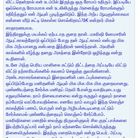
விட்டதென்றால் என் உடம்பில் இருந்து ஒரு ரோமம் உதிரும். இப்படியே
ஒவ்வொரு ரோமமாக என் உடலிலிருந்து அனைத்து ரோமங்களும்
உதிர்ந்ததும் என் ஆயுள் முடிந்துவிடும். இந்த அற்ப ஆயுளுக்காகவா
என்னை வீடு கட்டி கொள்ள சொல்கிறாய்?â€ என்றார் மிகச்
சாதாரணமாக.
இந்திரனுக்கு மயக்கம் ஏற்படாத குறை தான். மகரிஷி லோமசரின்
ஆயுட்காலத்தோடு ஒப்பிடும் போது தன் ஆயுட்காலம் என்பது மிக
மிக அற்பமானது என்பதை இந்திரன் உணர்ந்தான். அவரின்
கால்களில் வீழ்ந்து தனது அகந்தை இன்றோடு ஒழிந்தது என்று
கூறினான்.
உடனே அந்த பெரிய மாளிகை கட்டும் திட்டத்தை அப்படியே விட்டு
விட்டு நற்காரியங்களில் கவனம் செலுத்த துவங்கினான்.
அண்டசராசரங்களையும் இறைவனின் படைப்புக்களையும்
ஒப்பிடும்போது மனிதனின் ஆயுள் மிக மிக மிக மிக குறைவானது.
புண்ணியத்தை சேர்க்க மனிதப் பிறவி போன்று வசதியுடையது
எதுவுமில்லை. நாம் நிலையானவை என்று கருதும் எதுவும் நாளை
நம்மோடு வரப்போவதில்லை. எனவே நாம் வாழும் இந்த கொஞ்ச
காலத்தில் பணம், பொருள் என்று அழியக்கூடியதை மட்டும்
சேர்க்காமல் புண்ணியத்தையும் கொஞ்சம் சேர்ப்போம்.
மகரிஷிகளை மனதில் வைத்து திருவள்ளுவர் சில குறட்பாக்களை
இயற்றியிருப்பார் என்றும் நாம் ஏற்கனவே சொல்லியிருந்தது
நினைவிருக்கலாம். இதற்கு மறைபொருள் என்று பெயர். அப்படி