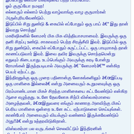
ஓம் குருப்யோ நமஹ!
எல்லாரும் எல்லாம் பெற்று வாழ்வாங்கு வாழ குருமார்கள்
அருள்புரியவேண்டும்.
இடுப்பில் சிறு துண்டு & கையில் எப்போதும் ஒரு பாய் â€“ இது தான்
இவரது சொத்து!
மகரிஷிகளில் லோமசர் மிக மிக வித்தியாசமானவர். இவருக்கு ஒரு
தனி சிறப்பு உண்டு. சாகாவரம் பெற்ற சிரஞ்சீவி இவர். இடுப்பில் ஒரு
சிறு துண்டும், கையில் எப்போதும் சுருட்டப்பட்ட ஒரு பாயுமாகத் தான்
காணப்படுவார் இவர். இவை தவிர இவருக்கு சொந்தமென்று
எதுவும் கிடையாது. உடம்பெங்கும் அவருக்கு கரடி போன்று
ரோமங்கள் இருந்தபடியால் அவருக்கு â€˜லோமசர்â€™ என்கிற
பெயர் ஏற்பட்டது.
இந்திரனுக்கு ஒரு முறை பதினான்கு லோகங்களிலும் â€œஇப்படி
ஒரு மாளிகை இல்லைâ€ என்று அனைவரும் கூறுமளவுக்கு ஒரு
பிரம்மாண்டமான மிகச் சிறந்த மாளிகையை கட்டவேண்டும் என்கிற
ஆசை எழுந்தது. உடனே தேவலோக சிற்பி விஸ்வகர்மாவை
அழைத்தவன், â€œஇதுவரை எங்கும் காணாத அளவிற்கு மிகப்
பெரிய மாளிகை ஒன்றை உடனே கட்ட ஏற்பாடுகளை செய்யுங்கள்.
காண்போர் அனைவரும் வியக்கும் வண்ணம் இருக்கவேண்டும்
அது!!â€ என்று உத்தரவிடுகிறான்.
விஸ்வகர்மா பல வருடங்கள் செலவிட்டும் இந்திரனின்