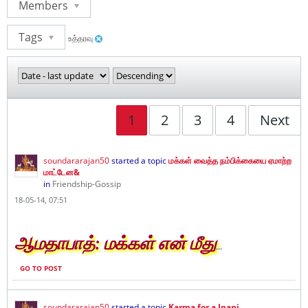
Members
Tags
உத்தரவு
1
2
3
4
Next
soundararajan50
started a topic
மக்கள் வைத்த நம்பிக்கையை ஏமாற்ற
மாட்டேன&
in
Friendship-Gossip
18-05-14, 07:51
ஆமதாபாத்: மக்கள் என் மீது
...
GO TO POST
soundararajan50
started a topic
Karma for a Jnani