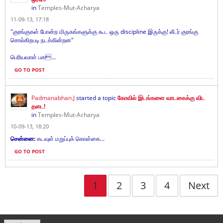
in
Temples-Mut-Acharya
11-09-13, 17:18
"குரங்குகள் போன்ற மிருகங்களுக்கு கூட ஒரு discipline இருக்கு! லீடர் குரங்கு
சொல்கிறபடி நடக்கின்றன"
பெரியவாள் பக...
GO TO POST
Padmanabhan.J
started a topic
கோவில் இடங்களை வாடகைக்கு விட
தடை!
in
Temples-Mut-Acharya
10-09-13, 18:20
சென்னை:
கடவுள் மறுப்புக் கொள்கை...
GO TO POST
1
2
3
4
Next