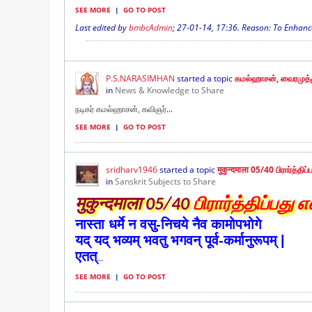
SEE MORE
|
GO TO POST
Last edited by
bmbcAdmin
;
27-01-14, 17:36
.
Reason:
To Enhance
P.S.NARASIMHAN
started a topic
கமல்ஹாசன், வைரமுத்த
in
News & Knowledge to Share
...
நடிகர் கமல்ஹாசன், கவிஞர்
SEE MORE
|
GO TO POST
sridharv1946
started a topic
मुकुन्दमाला 05/40 பிரார்த்தி
in
Sanskrit Subjects to Share
मुकुन्दमाला 05/40
பிரார்த்திப்பது 
नास्ता धर्मे न वसु-निचये नैव कामोपभोगे
यद् यद् भव्यम् भवतु भगवन् पूर्व-कर्मानुरूपम् |
एतत्
...
SEE MORE
|
GO TO POST