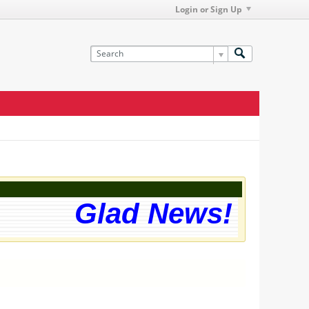
Login or Sign Up
Glad News! The web