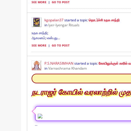
SEE MORE
|
GO TO POST
kgopalan37
started a topic
தொடர்ச்சி உதக சாந்தி
in
Iyer-Iyengar Rituals
உதக சாந்தி;
ஆசமனம்;-என்பது...
SEE MORE
|
GO TO POST
P.S.NARASIMHAN
started a topic
கோயிலுக்குள் காரில் வ
in
Varnashrama Khandam
நடராஜர் கோயில் வரலாற்றில் ம
...