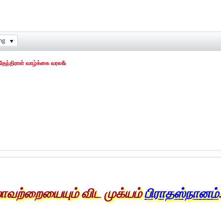
ng
ேந்திராள் வாழ்க்கை வரல&
லாவற்றையையும் விட முக்யம்
பிராதஸ்நானம்