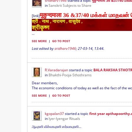
sridharv1946
started a topic
मुकुन्दमाला 36 &37/40 மக
in
Sanskrit Subjects to Share
मुकुन्दमाला 36 &37
/40
மக்கள் மாதவன்
[link]
श्री - नाथ , नारायण , वासुदेव ,
श्रीकृष्ण
...
SEE MORE
|
GO TO POST
Last edited by
sridharv1946
;
27-03-14, 13:44
.
R.Varadarajan
started a topic
BALA RAKSHA STHOT
in
Bhakthi-Pooja-Sthothrams
Dear members,
The economic conditions of today as well as the fact of the w
SEE MORE
|
GO TO POST
kgopalan37
started a topic
first year apthapoorthy.
in
Iyer-Iyengar Rituals
ஆயுரஸி விச்வாயுரஸி ஸர்வாயுரஸி...