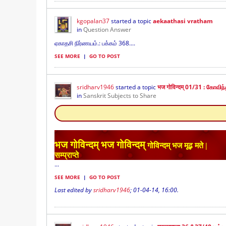
kgopalan37
started a topic
aekaathasi vratham
in
Question Answer
ஏகாதசி நிர்ணயம்.: பக்கம் 368....
SEE MORE
|
GO TO POST
sridharv1946
started a topic
भज गोविन्दम् 01/31 : கோவிந
in
Sanskrit Subjects to Share
भज गोविन्दम् भज गोविन्दम्
गोविन्दम् भज मूढ़ मते |
सम्प्राप्ते
...
SEE MORE
|
GO TO POST
Last edited by
sridharv1946
;
01-04-14, 16:00
.