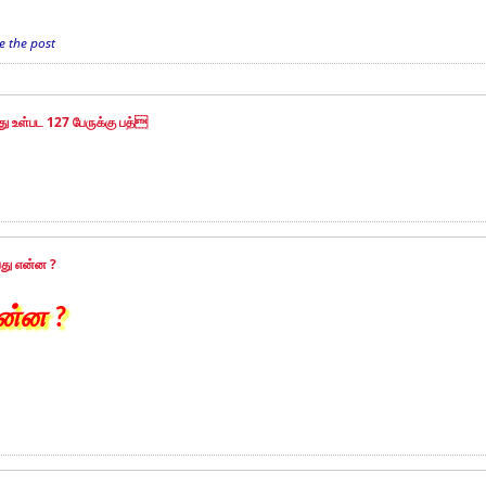
 the post
ு உள்பட 127 பேருக்கு பத்
ப்பது என்ன ?
என்ன ?