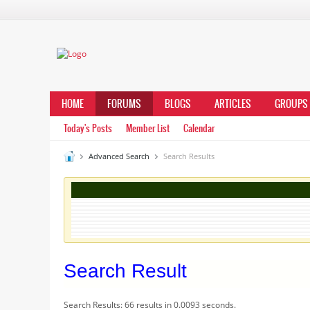
HOME
FORUMS
BLOGS
ARTICLES
GROUPS
Today's Posts
Member List
Calendar
Advanced Search
Search Results
Search Result
Search Results:
66 results in 0.0093 seconds.