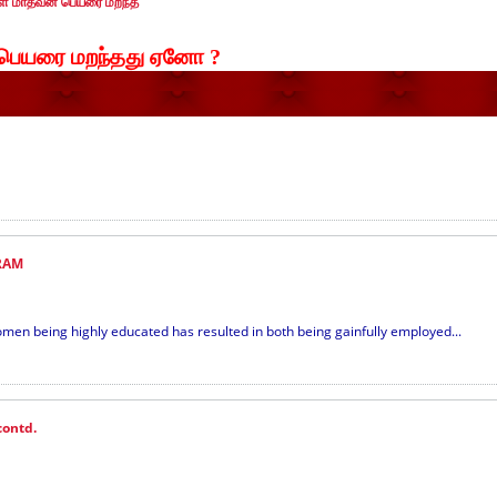
்கள் மாதவன் பெயரை மறந்த
 பெயரை மறந்தது ஏனோ ?
RAM
omen being highly educated has resulted in both being gainfully employed...
contd.