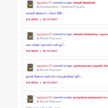
kgopalan37
started a topic
ஏகாதசி விவரங்கள்.
in
Anushtanams - Vaideeka Practice
ஏகாதசி நிர்ணயம்.: பக்கம் 368....
SEE MORE
|
GO TO POST
kgopalan37
started a topic
uthaka shaanthy---upa
in
Rituals Poorvam
உதக சாந்தி; ஆசமனம்;-என்பது Ĩ...
SEE MORE
|
GO TO POST
kgopalan37
started a topic
upanayanam-jayathi h
in
Rituals Poorvam
ஜயாதி ஹோமம் ஏதத் கர்ம ஸம்ருத்யர்த்தம் ஜ...
SEE MORE
|
GO TO POST
kgopalan37
started a topic
punyahavaachanam in
in
Rituals Poorvam
ப்ரார்தனை: வக்ர துண்ட மஹா...