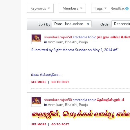
Keywords
Members
Tags
கோவிந்த
Date - last update
Descendi
Sort By
Order
soundararajan50
started a topic
ராம நாம மகிமை & போத
in
Anmikam, Bhakthi, Pooja
Submitted by Right Mantra Sundar on May 2, 2014 â€“
பிரபல சின்னத்திரை...
SEE MORE
|
GO TO POST
soundararajan50
started a topic
தெய்வதின் குரல் -4
in
Anmikam, Bhakthi, Pooja
ஹைஜீன், மெடிக்கல் வால்யூ எல்
SEE MORE
|
GO TO POST