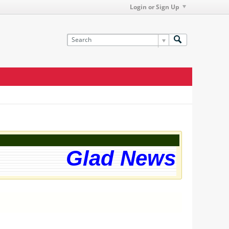
Login or Sign Up
Glad News! The w