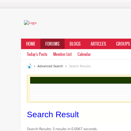
HOME
FORUMS
BLOGS
ARTICLES
GROUPS
Today's Posts
Member List
Calendar
Advanced Search
Search Results
Search Result
Search Results:
3 results in 0.0067 seconds.