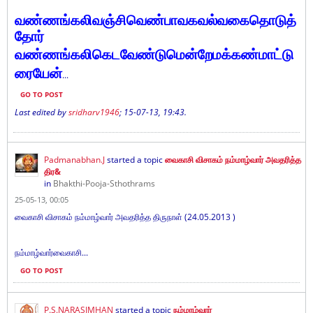
வண்ணங்கலிவஞ்சிவெண்பாவகவல்வகைதொடுத்
தோர்
வண்ணங்கலிகெடவேண்டுமென்றேமக்கண்மாட்டு
ரையேன்
...
GO TO POST
Last edited by
sridharv1946
;
15-07-13, 19:43
.
Padmanabhan.J
started a topic
வைகாசி விசாகம் நம்மாழ்வார் அவதரித்த
திர&
in
Bhakthi-Pooja-Sthothrams
25-05-13, 00:05
வைகாசி விசாகம் நம்மாழ்வார் அவதரித்த திருநாள் (24.05.2013 )
நம்மாழ்வார்வைகாசி...
GO TO POST
P.S.NARASIMHAN
started a topic
நம்மாழ்வார்