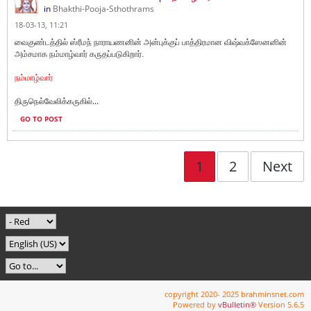
in
Bhakthi-Pooja-Sthothrams
18-03-13, 11:21
வைகுண்டத்தில் ஸ்ரீமந் நாராயணனின் அன்புக்குப் பாத்திரமான விஷ்வக்ஸேனனின்
அம்சமாக நம்மாழ்வார் கருதப்படுகிறார்.
நம்மாழ்வார்
...
திருநெல்வேலிக்கருகில்
GO TO POST
1
2
Next
copyright 2020- 2025 brahminsnet.com
Powered by
vBulletin®
Version 5.6.5