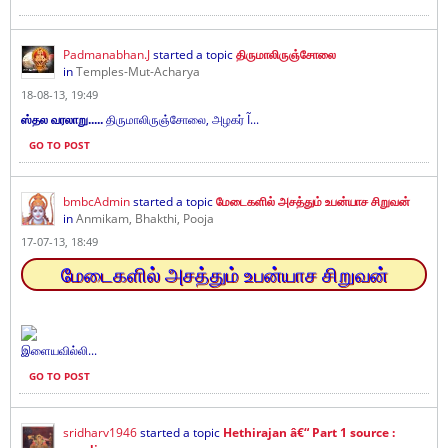
Padmanabhan.J
started a topic
திருமாலிருஞ்சோலை
in
Temples-Mut-Acharya
18-08-13, 19:49
ஸ்தல வரலாறு.....
திருமாலிருஞ்சோலை, அழகர் Ĩ...
GO TO POST
bmbcAdmin
started a topic
மேடைகளில் அசத்தும் உபன்யாச சிறுவன்
in
Anmikam, Bhakthi, Pooja
17-07-13, 18:49
மேடைகளில் அசத்தும் உபன்யாச சிறுவன்
இளையவில்லி...
GO TO POST
sridharv1946
started a topic
Hethirajan â€“ Part 1 source :