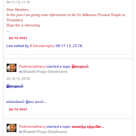
04-11-13, 11:19
Dear Members,
In this post I am giving some information on the Sri Adikesava Perumal Temple at
Tiruvattaru.
Hope this is interesting.
...
GO TO POST
Last edited by
R.Varadarajan
;
04-11-13, 23:18
.
Padmanabhan.J
started a topic
இராமநாமம்
in
Bhakthi-Pooja-Sthothrams
20-10-13, 03:55
இராமநாமம்
எங்கெல்லாம் இராம நாமம்...
GO TO POST
Padmanabhan.J
started a topic
உலகளந்த உத்தமனே...
in
Bhakthi-Pooja-Sthothrams