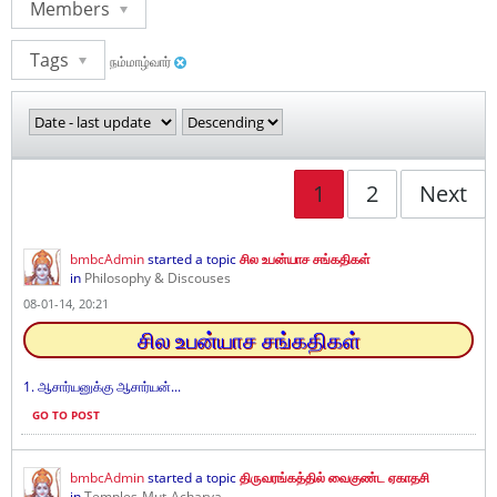
Members
Tags
நம்மாழ்வார்
1
2
Next
bmbcAdmin
started a topic
சில உபன்யாச சங்கதிகள்
in
Philosophy & Discouses
08-01-14, 20:21
சில உபன்யாச சங்கதிகள்
1. ஆசார்யனுக்கு ஆசார்யன்...
GO TO POST
bmbcAdmin
started a topic
திருவரங்கத்தில் வைகுண்ட ஏகாதசி
in
Temples-Mut-Acharya