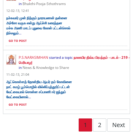
in
Bhakthi-Pooja-Sthothrams
12-02-13, 12:41
நச்சுவார் முன் நிற்கும் நாராயணன் தன்னை
அச்சோ வருக என்று ஆய்ச்சி உரைத்தன
மச்சு அணி மாடப் புதுவை கோன் பட்டன்சொல்
...
நிச்சலும்
GO TO POST
P.S.NARASIMHAN
started a topic
நாலாயிர திவ்ய பிரபந்தம் - பாடல் - 219 -
பெரியாழĮ
in
News & Knowledge to Share
11-02-13, 21:04
ஆட்கொள்ளத் தோன்றிய ஆயர் தம் கோவினை
நாட் கமழ் பூம்பொழில் வில்லிப்புத்தூர்ப் பட்டன்
வேட்கையால் சொன்ன சப்பாணி ஈர் ஐந்தும்
...
வேட்கையினால்
GO TO POST
1
2
Next