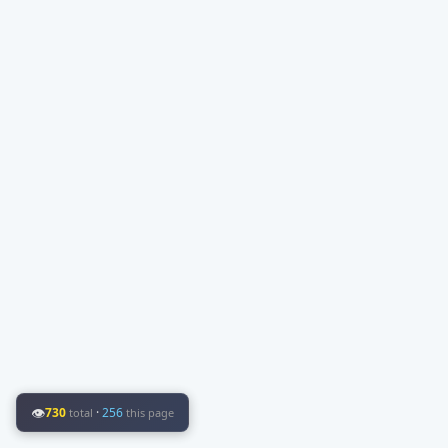
👁
730
·
256
total
this page