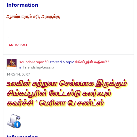
Information
ஆசார்யாளும் சரி, அவருக்கு
...
GO TO POST
soundararajan50
started a topic
சிங்கப்பூரின் அதிசயம் !
in
Friendship-Gossip
14-05-14, 08:07
உலகின் சுற்றுலா செல்லமாக இருக்கும்
சிங்கப்பூரின் லேட்டஸ்டு கலர்ஃபுல்
கவர்ச்சி ' மெரினா பே சண்ட்ஸ்