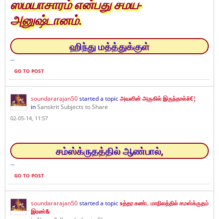
ஸமயாசாரம் என்பது சமய-
அனுஷ்டானம்.
ஹிந்து மத்த்துக்குள்
...
GO TO POST
soundararajan50
started a topic
அவளின் அருகில் இருந்தால்â€¦
in
Sanskrit Subjects to Share
02-05-14, 11:57
சம்ஸ்க்ருதத்தில் ஆண்பால்,
...
GO TO POST
soundararajan50
started a topic
உத்தர கண்ட மாநிலத்தில் சமஸ்க்ருதம்
இரண்&