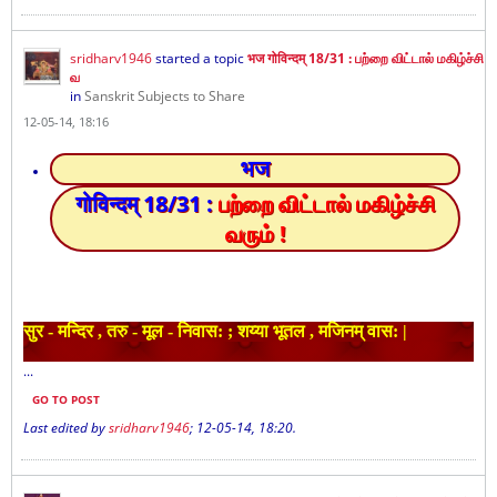
sridharv1946
started a topic
भज गोविन्दम् 18/31 : பற்றை விட்டால் மகிழ்ச்சி
வ
in
Sanskrit Subjects to Share
12-05-14, 18:16
भज
गोविन्दम् 18/31 :
பற்றை விட்டால் மகிழ்ச்சி
வரும்
!
सुर - मन्दिर , तरु - मूल - निवास: ; शय्या भूतल , मजिनम् वास: |
...
GO TO POST
Last edited by
sridharv1946
;
12-05-14, 18:20
.