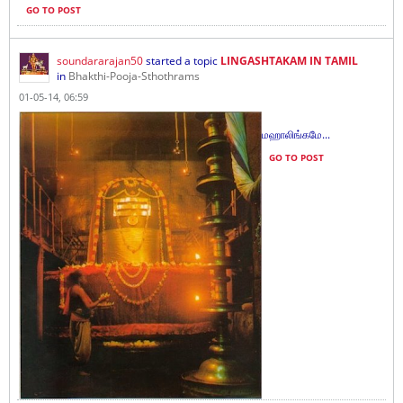
GO TO POST
soundararajan50
started a topic
LINGASHTAKAM IN TAMIL
in
Bhakthi-Pooja-Sthothrams
01-05-14, 06:59
மஹாலிங்கமே...
GO TO POST