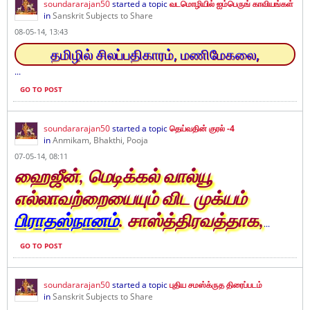
soundararajan50
started a topic
வடமொழியில் ஐம்பெருங் காவியங்கள்
in
Sanskrit Subjects to Share
08-05-14, 13:43
தமிழில் சிலப்பதிகாரம், மணிமேகலை,
...
GO TO POST
soundararajan50
started a topic
தெய்வதின் குரல் -4
in
Anmikam, Bhakthi, Pooja
07-05-14, 08:11
ஹைஜீன், மெடிக்கல் வால்யூ
எல்லாவற்றையையும் விட முக்யம்
பிராதஸ்நானம்
. சாஸ்த்திரவத்தாக,
...
GO TO POST
soundararajan50
started a topic
புதிய சமஸ்க்ருத திரைப்படம்
in
Sanskrit Subjects to Share