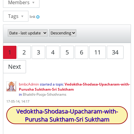
Members
Tags
link
1
2
3
4
5
6
11
34
Next
bmbcAdmin
started a topic
Vedoktha-Shodasa-Upacharam-with-
Purusha Suktham-Sri Suktham
in
Bhakthi-Pooja-Sthothrams
17-05-14, 14:17
Vedoktha-Shodasa-Upacharam-with-
Purusha Suktham-Sri Suktham