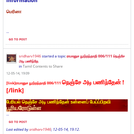
Information
மெரினா
...
GO TO POST
sridharv1946
started a topic
ராமானுச நூற்றந்தாதி 006/111 நெஞ்சே
அடி பணிந்தே
in
Tamil Contents to Share
12-05-14, 19:09
நெஞ்சே
அடி பணிந்தேன்
!
[link]ராமானுச நூற்றந்தாதி 006/111
[
/link]
பேரியல் நெஞ்சே அடி பணிந்தேன் உன்னைப் பேய்ப்பிறவி
பூரியரோடுள்ள
...
GO TO POST
Last edited by
sridharv1946
;
12-05-14, 19:12
.