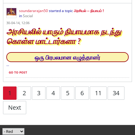
soundararajan50
started a topic
அரசியல் -- நியாயம் !
in
Social
30-04-14, 12:06
அரசியலில் யாரும் நியாயமாக நடந்து
கொள்ள மாட்டார்களா ?
ஒரு பிரபலமான எழுத்தாளர்
...
GO TO POST
1
2
3
4
5
6
11
34
Next