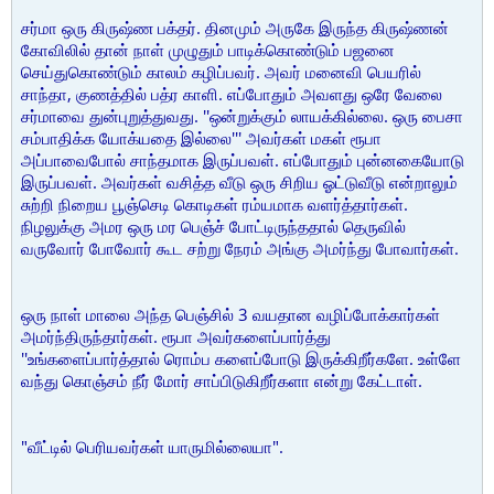
சர்மா ஒரு கிருஷ்ண பக்தர். தினமும் அருகே இருந்த கிருஷ்ணன்
கோவிலில் தான் நாள் முழுதும் பாடிக்கொண்டும் பஜனை
செய்துகொண்டும் காலம் கழிப்பவர். அவர் மனைவி பெயரில்
சாந்தா, குணத்தில் பத்ர காளி. எப்போதும் அவளது ஒரே வேலை
சர்மாவை துன்புறுத்துவது. ''ஒன்றுக்கும் லாயக்கில்லை. ஒரு பைசா
சம்பாதிக்க யோக்யதை இல்லை''' அவர்கள் மகள் ரூபா
அப்பாவைபோல் சாந்தமாக இருப்பவள். எப்போதும் புன்னகையோடு
இருப்பவள். அவர்கள் வசித்த வீடு ஒரு சிறிய ஓட்டுவீடு என்றாலும்
சுற்றி நிறைய பூஞ்செடி கொடிகள் ரம்யமாக வளர்த்தார்கள்.
நிழலுக்கு அமர ஒரு மர பெஞ்ச் போட்டிருந்ததால் தெருவில்
வருவோர் போவோர் கூட சற்று நேரம் அங்கு அமர்ந்து போவார்கள்.
ஒரு நாள் மாலை அந்த பெஞ்சில் 3 வயதான வழிப்போக்கார்கள்
அமர்ந்திருந்தார்கள். ரூபா அவர்களைப்பார்த்து
''உங்களைப்பார்த்தால் ரொம்ப களைப்போடு இருக்கிறீர்களே. உள்ளே
வந்து கொஞ்சம் நீர் மோர் சாப்பிடுகிறீர்களா என்று கேட்டாள்.
"வீட்டில் பெரியவர்கள் யாருமில்லையா".