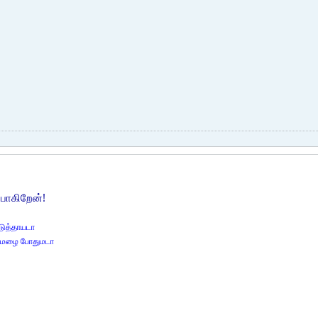
போகிறேன்!
டுத்தாயடா
த மழை போதுமடா