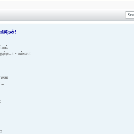
கிறேன்!
்ளம்
ுத்தடா - வர்ணா
ர்ணா
..
்
ணா