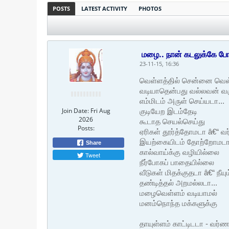
POSTS
LATEST ACTIVITY
PHOTOS
மழை.. நான் கடலுக்கே போ
23-11-15, 16:36
வெள்ளத்தில் சென்னை வெள
வடியாதென்பது வல்லவன் வக
எம்மிடம் அருள் செய்யடா...
Join Date:
Fri Aug
குடியேற இடம்தேடி
2026
கூடாத செயல்செய்து
Posts:
ஏரிகள் தூர்த்தோமடா â€“ வ
இயற்கையிடம் தோற்றோமடா.
Share
கால்வாய்க்கு வழியில்லை
Tweet
நீர்போகப் பாதையில்லை
வீடுகள் மிதக்குதடா â€“ நீயும
தண்டித்தல் அறமல்லடா...
மழைவெள்ளம் வடியாமல்
மனம்நொந்த மக்களுக்கு
தாயுள்ளம் காட்டிடடா - வர்