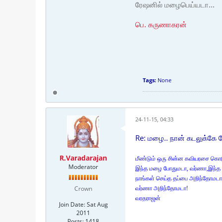
ரேஷனில் மழைபெய்யடா...
பெ. கருணாகரன்
Tags:
None
24-11-15, 04:33
Re: மழை.. நான் கடலுக்கே 
R.Varadarajan
மீண்டும் ஒரு சின்ன கவியரசை கொ
Moderator
இந்த மழை போதுமடா, வர்ணா,இந்
நாங்கள் செய்த தப்பை அறிந்தோமடா
வர்ணா அறிந்தோமடா!
Crown
வரதராஜன்
Join Date:
Sat Aug
2011
Posts:
1418