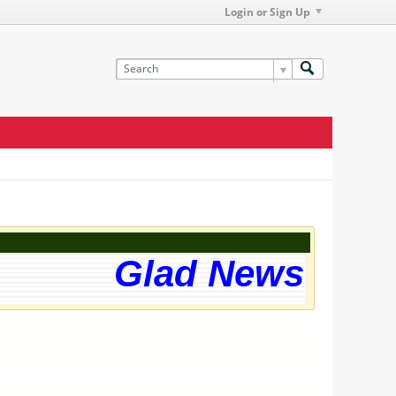
Login or Sign Up
Glad News! The w