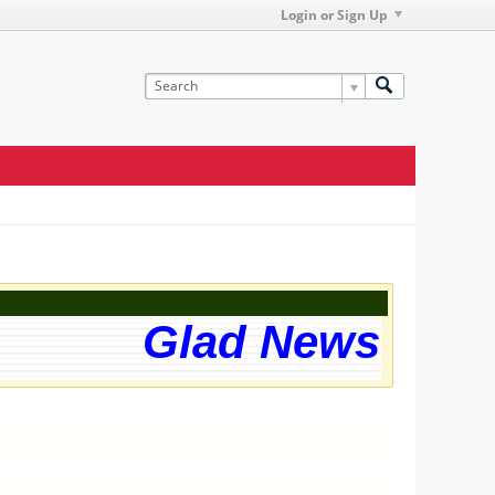
Login or Sign Up
Glad News! The w