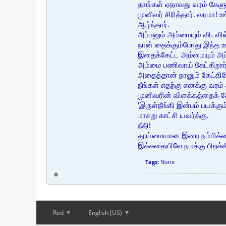
தாங்கள் ஏதாவது வரம் கேள
முனிவர் சிரித்தார். வரமா!
ஆழ்ந்தார்.
அப்பனும் அம்மையும் விடவில
நான் தைக்கும்போது இந்த ஊ
இதைக்கேட்ட அம்மையும் அப்
அம்மை பணிவாய் கேட்கிறார்
அதைத்தான் நானும் கேட்கிற
நீங்கள் எதற்கு எனக்கு வரம்
முனிவரின் விளக்கத்தைக் கேட
'இருள்நீங்கி இன்பம் பயக்கும்
மாசறு காட்சி யவர்க்கு.
நீதி!
தூய்மையான இறை நம்பிக்கை
இக்கதையிலே நமக்கு பிறக்க
Tags:
None
Red
English (US)