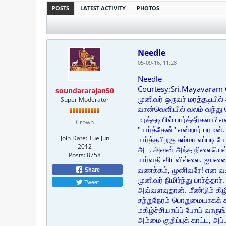
POSTS
LATEST ACTIVITY
PHOTOS
Needle
05-09-16, 11:28
Needle
Courtesy:Sri.Mayavaram
soundararajan50
முனிவர் ஒருவர் மரத்தடியில்
Super Moderator
வான்வெளியில் வலம் வந்து க
மரத்தடியில் பார்த்தீர்களா? எ
Crown
"பார்த்தேன்" என்றார் பரமன்.
Join Date:
Tue Jun
பார்த்தபிறகு சும்மா எப்பட
2012
அட, அவன் அந்த நிலையெல்
Posts:
8758
பார்வதி விடவில்லை. ஐயனை வ
வணக்கம், முனிவரே! என வண
Share
முனிவர் நிமிர்ந்து பார்த்த
Tweet
அவ்வளவுதான். மீண்டும் கி
சற்றுநேரம் பொறுமையாகக் கா
மகிழ்ச்சியாய்ப் போய் வாரு
அம்மை குறிப்புக் காட்ட, அ