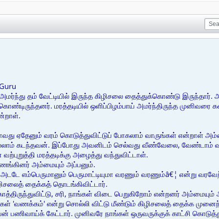
 Guru
 அமர்ந்து தம் வேட்டியில் இருந்த கிழிசலை தைத்துக்கொண்டு இருந்தார். அ
ொண்டிருந்தனர். மரத்தடியில் ஒளிப்பிழம்பாய் அமர்ந்திருந்த முனிவரை க
ன்றாள்.
ி போவது ஏதேனும் வரம் கொடுத்துவிட்டுப் போகலாம் வாருங்கள் என்றாள் அம
லாம் கடந்தவன். இப்போது அவனிடம் செல்வது வீண்வேலை, வேண்டாம் 
ற்புறுத்தி மரத்தடிக்கு அழைத்து வந்துவிட்டாள்.
ங்கினர் அம்மையும் அப்பனும்.
ார். அடடே எம்பெருமானும் பெருமாட்டியுமா வரணும் வரணும்â€¦ என்று வரவேற
ழிசலைத் தைக்கத் தொடங்கிவிட்டார்.
த்திருந்துவிட்டு, சரி, நாங்கள் விடை பெறுகிறோம் என்றனர் அம்மையும் அ
ங்கள் 'வணக்கம்' என்று சொல்லி விட்டு மீண்டும் கிழிசலைத் தைக்க முனைந்
ப்பன் பணிவாய்க் கேட்டார். முனிவரே நாங்கள் ஒருவருக்குக் காட்சி கொட