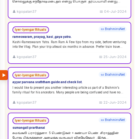
சொல்லுக்கு சந்தோஷமடைதல் என்று பொருள். தர்ப்பயாமி என்று
சொல்லும்பொழுது சந்தோஷமடையுங்கள் என்று பொருள்
கொள்ளலாம்
...
👤
kgopalan37
📅
04-Jul-2024
📜 BrahminsNet
Iyer-Iyengar Rituals
rameswaram, prayag, kasi ,gaya yatra.
Kashi-Rameswaram Yatra. Ram Ram A Few tips from my side, before venturing
into the Vlog. Plan your trip atleast six months in advance. Prefer train trave
...
👤
kgopalan37
📅
25-Jun-2024
▶
📜 BrahminsNet
Iyer-Iyengar Rituals
ayyar parvana sraththam guide and check list.
I would like to present you another interesting article as part of a Brahmin’s
family ritual for his ancestors. Many people are being confused and have no
idea
...
👤
kgopalan37
📅
22-Jun-2024
📜 BrahminsNet
Iyer-Iyengar Rituals
sumangali prarthanai
சுமங்கலி ப்ரார்த்தனா. 5 பெண்டுகள் + கண்யா பெண். சிராத்ததின்
போது பித்ருக்களை அழைத்து வருபவர் விசுவேதேவர் . இந்த