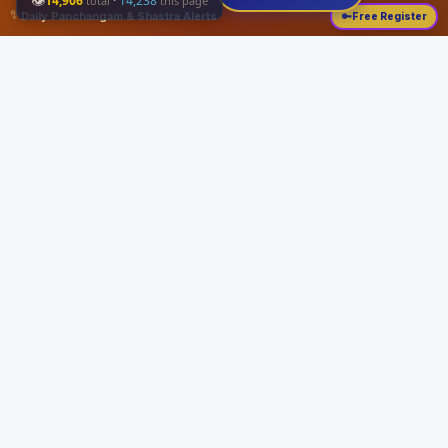
👁
14,906
·
14,238
total
this page
✨
Daily Panchangam & Shastra Alerts
🔑
Free Register
Share this:
About
Serving the Sri Vaishnava community since August 19, 1989 with authentic
Vedic knowledge, Dharma Sastram guides, Panchangam tools, and religious
services.
Quick Links
Home
Vedic Rituals
Divyadesams
Dharma Sastram
Panchangam