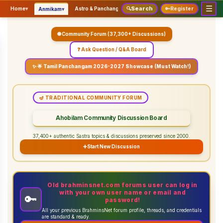
☰
Search
▾
▾
▾
Home
▾
Astro & Panchangam
🔍
Vaidhikam & Sastram
🔑
Register
Servic
Anmikam
🌐 Community Forum (37,300+ Discussions)
❓ Ask Question / Q&A Board
✨ 🌟 Tamil Panchangam 2026-2027 Showcase (Must Watch!)
🪔 TRADITIONAL COMMUNITY FORUM
Ahobilam Community Discussion Board
37,400+ authentic Sastra topics & discussions preserved since 2000.
➕
Start New Discussion
Old brahminsnet.com forums user can log in
with your own user name or email and
🔑
password!
All your previous BrahminsNet forum profile, threads, and credentials
are standard & ready.