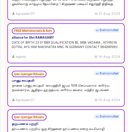
ஒவ்வொரு மாதமும் தேய்பிறை ( கிருஷ்ண பக்ஷம்) சதுர்த்தி திதிக்கு
ஸங்கட ஹர சதுர்த்தி எனப் பெயர். ஆனால
...
👤
kgopalan37
📅
21-Aug-2024
📜 BrahminsNet
FREE Matrimonials & Ads
alliance for Shri RAMASAMY
DATE OF BIRTH 23 01 1989 QUALIFICATION BE, MBA VADAMA , ATHREYA
GOTRA, AYILYAM NAKSHATRA MNC IN GERMANY CONTACT 9842681093 /
9840120854
...
👤
agama
📅
14-Aug-2024
📜 BrahminsNet
Iyer-Iyengar Rituals
பானு ஸப்தமி
நாளை பானு ஸப்தமி. காயத்திரி ஜபம் 1008 செய்யலாம். ஸூர்ய
நமஸ்காரம், ஆதித்ய ஹ்ருத்யம், ஸூர்ய கவசம், மந்திர ஜபங்கள்
செய்யலாம். இது ஸூர்ய கிரஹண புண்ய காலத்திற்கு ச
...
👤
kgopalan37
📅
10-Aug-2024
📜 BrahminsNet
Iyer-Iyengar Rituals
தற்பணம் பற்றி
தர்ப்பணம் பற்றிய ஒரு சிந்தனை தர்ப்பணம் என்ற வடமொழி