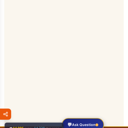
💬
Ask Question