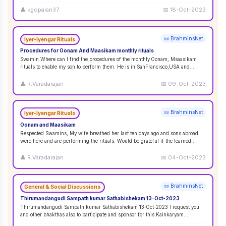
👤
kgopalan37
📅
18-Oct-2023
📜 BrahminsNet
Iyer-Iyengar Rituals
Procedures for Oonam And Maasikam monthly rituals
Swamin Where can I find the procedures of the monthly Oonam, Msaasikam
rituals to enable my son to perform them. He is in SanFrancisco,USA and
second son in Sin
...
👤
R.Varadarajan
📅
09-Oct-2023
📜 BrahminsNet
Iyer-Iyengar Rituals
Oonam and Maasikam
Respected Swamins, ​​​​​​My wife breathed her last ten days ago and sons abroad
were here and are performing the rituals. Would be grateful if the learned
Swami
...
👤
R.Varadarajan
📅
04-Oct-2023
📜 BrahminsNet
General & Social Discussions
Thirumandangudi Sampath kumar Sathabishekam 13-Oct-2023
Thirumandangudi Sampath kumar Sathabishekam 13-Oct-2023 I request you
and other bhakthas also to participate and sponsor for this Kainkaryam.
Ramanujavipra D
...