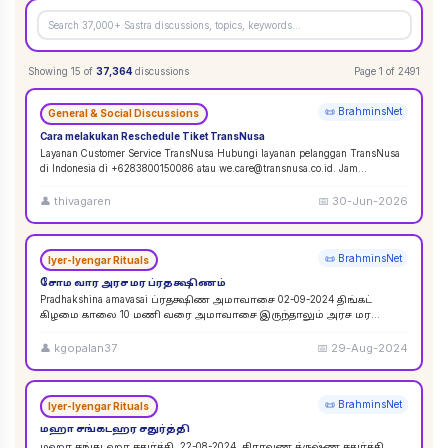
Showing
15
of
37,364
discussions
Page
1
of
2491
📜 BrahminsNet
General & Social Discussions
Cara melakukan Reschedule Tiket TransNusa
Layanan Customer Service TransNusa Hubungi layanan pelanggan TransNusa
di Indonesia di +6283800150086 atau we.care@transnusa.co.id. Jam
operasional: 09:00 - 17:
...
👤
thivagaren
📅
30-Jun-2026
📜 BrahminsNet
Iyer-Iyengar Rituals
சோம வார அரச மர ப்ரதக்ஷிணம்
Pradhakshina amavasai ப்ரதக்ஷிண அமாவாசை 02-09-2024 திங்கட்
கிழமை காலை 10 மணி வரை அமாவாசை இருந்தாலும் அரச மர
ப்ரதக்ஷிணம் செய்யலாம். 02-09-2024 அமாவாசை முழுவத
...
👤
kgopalan37
📅
29-Aug-2024
📜 BrahminsNet
Iyer-Iyengar Rituals
மஹா சங்கடஹர சதுர்த்தி
மஹா சங்கடஹர சதுர்த்தி. 22-08-2024. சிராவண க்ருஷ்ண சதுர்த்தி.