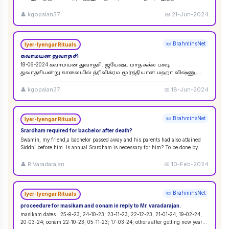
விசுவேதேவருக்கு சிராத்த தினத்தின் போது சாப்பாடு
...
👤
kgopalan37
📅
21-Jun-2024
📜 BrahminsNet
Iyer-Iyengar Rituals
கவாமயன துவாதசி
18-06-2024 கவாமயன துவாதசி. ஜ்யேஷ்ட மாத சுக்ல பக்ஷ
துவாதசியன்று காலையில் த்ரிவிக்ரம மூர்த்தியான மஹா விஷ்ணு
படத்தை துளசி, மல்லிகை பூ ஆகியவற்றால் பூஜை ஸஹஸ்ர நாமா
...
👤
kgopalan37
📅
18-Jun-2024
📜 BrahminsNet
Iyer-Iyengar Rituals
Srardham required for bachelor after death?
Swamin, my friend,a bachelor passed away and his parents had also attained
Siddhi before him. Is annual Srardham is necessary for him? To be done by
whom? Requ
...
👤
R.Varadarajan
📅
10-Feb-2024
📜 BrahminsNet
Iyer-Iyengar Rituals
proceedure for masikam and oonam in reply to Mr. varadarajan.
masikam dates : 25-9-23; 24-10-23; 23-11-23; 22-12-23; 21-01-24; 19-02-24;
20-03-24; oonam 22-10-23; 05-11-23; 17-03-24; others after getting new year
...