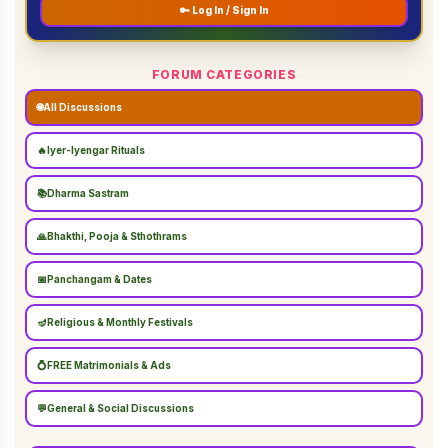
🔑 Log In / Sign In
FORUM CATEGORIES
🌐
All Discussions
🔥
Iyer-Iyengar Rituals
📚
Dharma Sastram
🙏
Bhakthi, Pooja & Sthothrams
📅
Panchangam & Dates
🪔
Religious & Monthly Festivals
💍
FREE Matrimonials & Ads
💬
General & Social Discussions