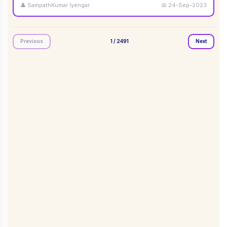
👤
SampathKumar Iyengar
📅
24-Sep-2023
Previous
1
/
2491
Next