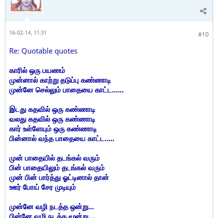
16-02-14, 11:31
#10
Re: Quotable quotes
காரில் ஒரு பயணம்
முன்னால் காற்று தடுப்பு கண்ணாடி
முன்னே செல்லும் பாதையை காட்ட......
இடது கதவில் ஒரு கண்ணாடி
வலது கதவில் ஒரு கண்ணாடி
கார் உள்ளேயும் ஒரு கண்ணாடி
பின்னால் வந்த பாதையை காட்ட.....
முன் பாதையில் தடங்கல் வரும்
பின் பாதையிலும் தடங்கல் வரும்
முன் பின் பார்த்து ஓட்டினால் தான்
ஊர் போய் சேர முடியும்
முன்னே வழி நடத்த ஒன்று...
பின்னே வழி நடத்த மூன்று....