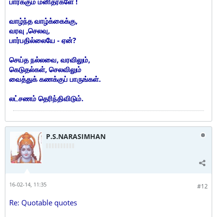
பார்க்கும் மனிதர்களே !
வாழ்ந்த வாழ்க்கைக்கு,
வரவு ,செலவு,
பார்பதில்லையே - ஏன்?
செய்த நல்லவை, வரவிலும்,
கெடுதல்கள், செலவிலும்
வைத்துக் கணக்குப் பாருங்கள்.
லட்சணம் தெரிந்திவிடும்.
P.S.NARASIMHAN
16-02-14, 11:35
#12
Re: Quotable quotes