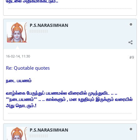
தேடலை அதிகமாக்கட்டும்..
P.S.NARASIMHAN
16-02-14, 11:30
#9
Re: Quotable quotes
நடை பயணம்
வாழ்க்கை பேருந்துப் பயணமல்ல விரைவில் முடிந்துவிட .. ..
"'நடைபயணம்"' .. .. கால்களும் , மன உறுதியும் இருக்கும் வரையில்
அது தொடரும்.!
P.S.NARASIMHAN