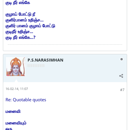
குடி நீர் எங்கே
குழாய் போட்டு நீ
குளிர்பானம் உறிஞ்ச...
குளிர் பானம் குழாய் போட்டு
குடிநீர் உறிஞ்ச...
குடி நீர் எங்கே...?
P.S.NARASIMHAN
16-02-14, 11:07
#7
Re: Quotable quotes
மனைவி
மனைவியும்
ஒரு