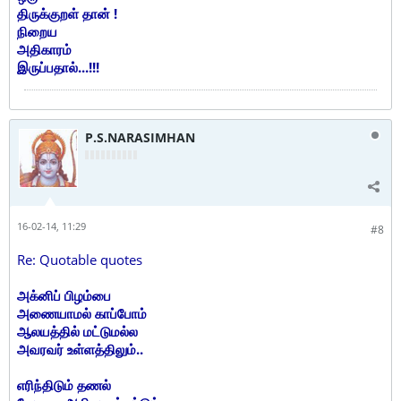
திருக்குறள் தான் !
நிறைய
அதிகாரம்
இருப்பதால்...!!!
P.S.NARASIMHAN
16-02-14, 11:29
#8
Re: Quotable quotes
அக்னிப் பிழம்பை
அணையாமல் காப்போம்
ஆலயத்தில் மட்டுமல்ல
அவரவர் உள்ளத்திலும்..
எரிந்திடும் தணல்