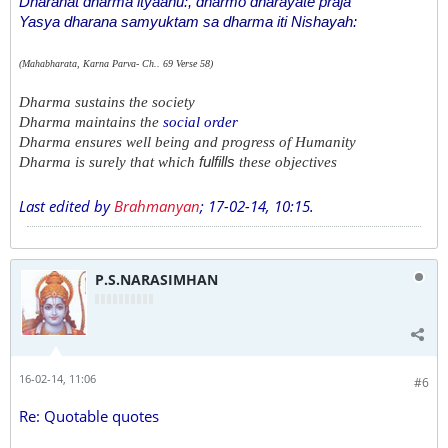
Dharanat dharma ityaahu:, dharmo dharayate praja
Yasya dharana samyuktam sa dharma iti Nishayah:
(Mahabharata, Karna Parva- Ch.. 69 Verse 58)
Dharma sustains the society
Dharma maintains the
social order
Dharma ensures well being and progress of Humanity
fulfills
Dharma is surely that which
these objectives
Last edited by
Brahmanyan
;
17-02-14, 10:15
.
P.S.NARASIMHAN
16-02-14, 11:06
#6
Re: Quotable quotes