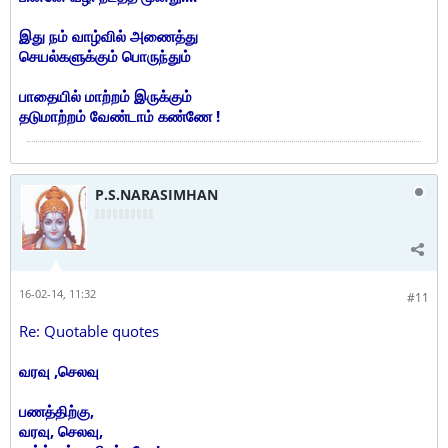
இது நம் வாழ்வில் அணைத்து
செயல்களுக்கும் பொருந்தும்
பாதையில் மாற்றம் இருக்கும்
தடுமாற்றம் வேண்டாம் கண்ணே !
P.S.NARASIMHAN
16-02-14, 11:32
#11
Re: Quotable quotes
வரவு ,செலவு
பணத்திற்கு,
வரவு, செலவு,