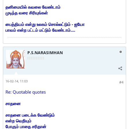
தனிமையில் கவலை வேண்டாம்
முடிந்த வரை சிரியுங்கள்
பைத்தியம் என்று உலகம் சொல்லட்டும் - ஐயோ
பாவம் என்ற பட்டம் மட்டும் வேண்டாம்....
P.S.NARASIMHAN
16-02-14, 11:03
#4
Re: Quotable quotes
சாதனை
சாதனை படைக்க வேண்டும்
என்ற வெறியும்
போகும் பாதை சரிதான்