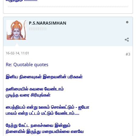
P.S.NARASIMHAN
16-02-14, 11:01
#3
Re: Quotable quotes
இனிய நினைவுகள் இறைவனின் பரிசுகள்
தனிமையில் கவலை வேண்டாம்
முடிந்த வரை சிரியுங்கள்
பைத்தியம் என்று உலகம் சொல்லட்டும் - ஐயோ
பாவம் என்ற பட்டம் மட்டும் வேண்டாம்....
நேற்று கேட்ட நகைச்சுவை இன்னும்
நினைவில் இருந்து மறையவில்லை எனவே