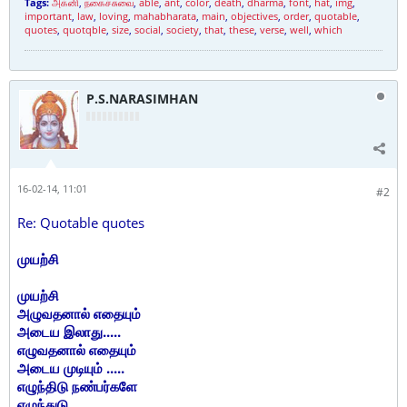
Tags:
அக்னி
,
நகைச்சுவை
,
able
,
ant
,
color
,
death
,
dharma
,
font
,
hat
,
img
,
important
,
law
,
loving
,
mahabharata
,
main
,
objectives
,
order
,
quotable
,
quotes
,
quotqble
,
size
,
social
,
society
,
that
,
these
,
verse
,
well
,
which
P.S.NARASIMHAN
16-02-14, 11:01
#2
Re: Quotable quotes
முயற்சி
முயற்சி
அழுவதனால் எதையும்
அடைய இலாது.....
எழுவதனால் எதையும்
அடைய முடியும் .....
எழுந்திடு நண்பர்களே
எழுந்துடு ...........