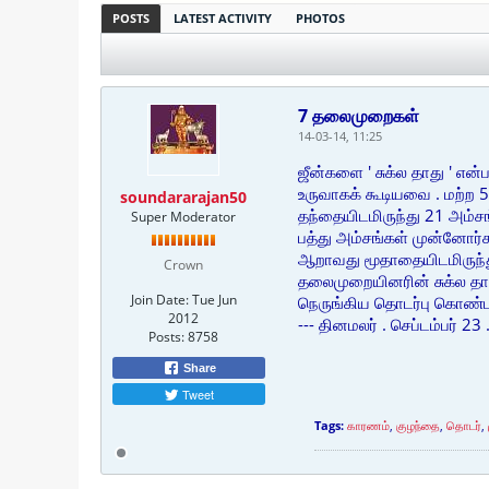
POSTS
LATEST ACTIVITY
PHOTOS
7 தலைமுறைகள்
14-03-14, 11:25
ஜீன்களை ' சுக்ல தாது ' என
உருவாகக் கூடியவை . மற்ற 5
soundararajan50
தந்தையிடமிருந்து 21 அம்சங
Super Moderator
பத்து அம்சங்கள் முன்னோர்
ஆறாவது மூதாதையிடமிருந்து
Crown
தலைமுறையினரின் சுக்ல தாத
Join Date:
Tue Jun
நெருங்கிய தொடர்பு கொண்ட த
2012
--- தினமலர் . செப்டம்பர் 23 
Posts:
8758
Share
Tweet
Tags:
காரணம்
,
குழந்தை
,
தொடர்
,