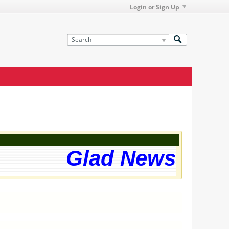
Login or Sign Up
Glad News! The 