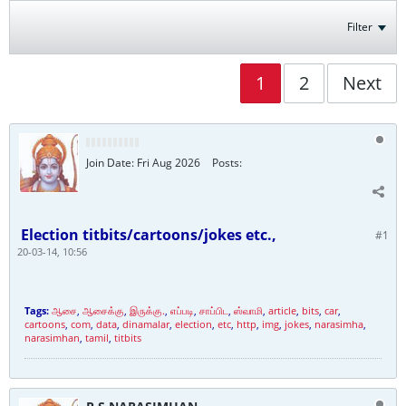
Filter
1
2
Next
Join Date:
Fri Aug 2026
Posts:
Election titbits/cartoons/jokes etc.,
#1
20-03-14, 10:56
Tags:
ஆசை
,
ஆசைக்கு
,
இருக்கு.
,
எப்படி
,
சாப்பிட
,
ஸ்வாமி
,
article
,
bits
,
car
,
cartoons
,
com
,
data
,
dinamalar
,
election
,
etc
,
http
,
img
,
jokes
,
narasimha
,
narasimhan
,
tamil
,
titbits