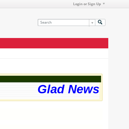
Login or Sign Up
Glad News! The 