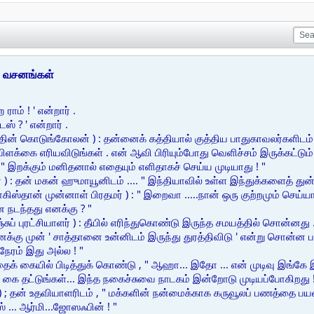
் வசனங்கள்
ராம் ! ' என்றார் .
டஸ் ? ' என்றார் .
த்தின் கொடுங்கோலன் ) : தன்னைக் கத்தியால் குத்திய பாதுகாவலர்களிடம
ிளக்கை எரியவிடுங்கள் . என் ஆவி பிரியும்போது வெளிச்சம் இருக்கட்டும் 
: " இறக்கும் மனிதனால் எதையும் எளிதாகச் செய்ய முடியாது ! "
 ) : தன் மகன் ஹுமாயூனிடம் .... " இந்தியாவில் உள்ள இந்துக்களைத் துன்ப
பாகிஸ்தான் முன்னாள் பிரதமர் ) : " இறைவா .....நான் ஒரு குற்றமும் செய்ய
 நடந்தது எனக்கு ? "
சுப் புரட்சியாளர் ) : தீயில் எரிந்துகொண்டு இருந்த சமயத்தில் சொன்னது . 
ைக்கு முன் ' சாத்தானை உன்னிடம் இருந்து துரத்திவிடு ' என்று சொன்ன ப
ேரம் இது அல்ல ! "
ைக் கையில் பிடித்துக் கொண்டு , " ஆஹா... இதோ ... என் முடிவு இங்கே இ
 கை தட்டுங்கள்... இந்த நகைச்சுவை நாடகம் இன்றோடு முடியப்போகிறது !
) ; தன் உதவியாளரிடம் , " மக்களின் நன்மைக்காக கருவூலப் பணத்தை பயன்
் ... ஆர்மி...ஜோஸஃபின் ! "