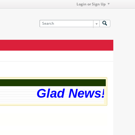
Login or Sign Up
Glad News! The w