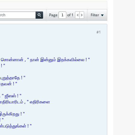
Page
of
1
Filter
#1
் சொன்னான் , " நான் இன்னும் இறக்கவில்லை ! "
! "
ுறுத்தாதே ! "
ாதவன் ! "
" ஜீஸஸ் ! "
ாதிரியாரிடம் , " எதிரிகளை
ருக்கிறது ! "
 "
படுத்துங்கள் ! "