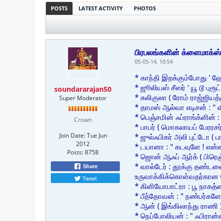
POSTS
LATEST ACTIVITY
PHOTOS
பிரபலங்களின் க்ளைமாக்ஸ
05-05-14, 10:54
* காந்தி இறக்கும்போது ' ஹே 
* ஜூலியஸ் சீஸர் ' யூ டூ புரூட்
soundararajan50
* கலிகுலா ( ரோம் ராஜ்ஜிய
Super Moderator
* தாமஸ் ஆல்வா எடிசன் : " வ
* பெஞ்சமின் ஃப்ராங்க்ளின் 
Crown
* பாபர் ( மொகலாயப் பேரரசர்
Join Date:
Tue Jun
* ஜுல்ஃபிகர் அலி புட்டோ ( 
2012
* டயானா : " கடவுளே ! என்ன
Posts:
8758
* ஜொன் ஆஃப் ஆர்க் ( பிரெஞ்
* வால்டேர் : தூக்கு தண்டன
Share
உருவாக்கிக்கொள்வதர்கான ந
Tweet
* கிளியோபாட்ரா : பூ நாகத்த
* பீத்தோவன் : " நண்பர்களே
* ஆன் ( இங்கிலாந்து ராணி 
* நெப்போலியன் : " ஃபிரான்ஸ