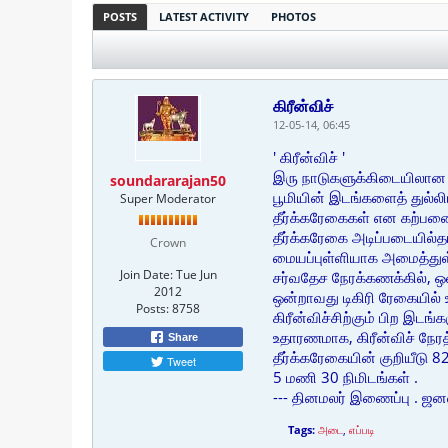
POSTS
LATEST ACTIVITY
PHOTOS
கிரீன்விச்
12-05-14, 06:45
' கிரீன்விச் '
இரு நாடுகளுக்கிடையிலான நே
soundararajan50
பூமியின் இடங்களைத் துல்
Super Moderator
தீர்க்கரேகைகள் என கற்பனை
தீர்க்கரேகை அடிப்படையில்தா
Crown
மையப்புள்ளியாக அமைத்துள
Join Date:
Tue Jun
சர்வதேச நேரக்கணக்கில், ஒவ
2012
ஒன்றாவது டிகிரி ரேகையில் 
Posts:
8758
கிரீன்விச்சிற்கும் பிற இடங்
உதாரணமாக, கிரீன்விச் நேரத
Share
தீர்க்கரேகையின் குறியீடு 82
Tweet
5 மணி 30 நிமிடங்கள் .
--- தினமலர் இணைப்பு . ஜன
Tags:
அடை
,
எப்படி