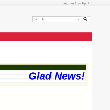
Login or Sign Up
Glad News! The w