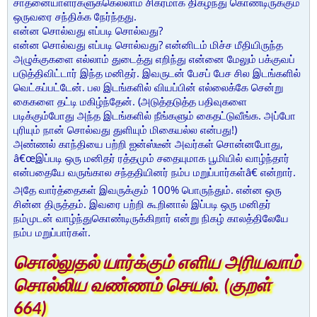
சாதனையாளர்களுக்கெல்லாம் சிகரமாக திகழ்ந்து கொண்டிருக்கும்
ஒருவரை சந்திக்க நேர்ந்தது.
என்ன சொல்வது எப்படி சொல்வது?
என்ன சொல்வது எப்படி சொல்வது? என்னிடம் மிச்ச மீதியிருந்த
அழுக்குகளை எல்லாம் துடைத்து எறிந்து என்னை மேலும் பக்குவப்
படுத்திவிட்டார் இந்த மனிதர். இவருடன் பேசப் பேச சில இடங்களில்
வெட்கப்பட்டேன். பல இடங்களில் வியப்பின் எல்லைக்கே சென்று
கைகளை தட்டி மகிழ்ந்தேன். (அடுத்தடுத்த பதிவுகளை
படிக்கும்போது அந்த இடங்களில் நீங்களும் கைதட்டுவீங்க. அப்போ
புரியும் நான் சொல்வது துளியும் மிகையல்ல என்பது!)
அண்ணல் காந்தியை பற்றி ஐன்ஸ்டீன் அவர்கள் சொன்னபோது,
â€œஇப்படி ஒரு மனிதர் ரத்தமும் சதையுமாக பூமியில் வாழ்ந்தார்
என்பதையே வருங்கால சந்ததியினர் நம்ப மறுப்பார்கள்â€ என்றார்.
அதே வார்த்தைகள் இவருக்கும் 100% பொருந்தும். என்ன ஒரு
சின்ன திருத்தம். இவரை பற்றி கூறினால் இப்படி ஒரு மனிதர்
நம்முடன் வாழ்ந்துகொண்டிருக்கிறார் என்று நிகழ் காலத்திலேயே
நம்ப மறுப்பார்கள்.
சொல்லுதல் யார்க்கும் எளிய அரியவாம்
சொல்லிய வண்ணம் செயல். (குறள்
664)