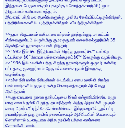
இத்தனை பெருமைக்கும் புகழுக்கும் சொந்தக்காரர்â€¦ ஐயா
திரு.பாலம் கலியாண சுந்தரம்.
இவரைப் பற்றி பல ஆண்டுகளுக்கு முன்பே கேள்விப்பட்டிருக்கிறேன்.
பத்திரிக்கைகளில் படித்திருக்கிறேன். வியந்திருக்கிறேன்.
>>ஐயா திரு.பாலம் கலியாண சுந்தரம் தூத்துக்குடி மாவட்டம்
ஸ்ரீவைகுண்டம் அருள்மிகு குமரகுருபரர் கலைக்கல்லூரியில் 35
ஆண்டுகள் நூலகராக பணிபுரிந்தார்.
>>1995 இல் â€˜இந்தியாவின் சிறந்த நூலகர்â€™ என்கிற
பட்டத்தை â€˜கோவா பல்கலைக்கழகம்â€™ இவருக்கு வழங்கியது.
>>1996 இல் உலகின் பத்து சிறந்த நூலகர்களுள் ஒருவர் என்கிற
பட்டத்தை ஜவஹர்லால் நேரு பல்கலைக்கழகம் இவருக்கு
வழங்கியது.
>>உச்ச நீதி மன்ற நீதிபதிகள் அடங்கிய சபை உலகின் சிறந்த
பண்பாளர்களில் ஒருவர் என்ற கௌரவத்தையும் அப்போது
அளித்தனர்
>>புதுமையான நூலக நூற்பட்டியை இவர் கல்லூரியிலேயே ஆறு
மாத காலம் தங்கியிருந்து தயாரித்தார். அந்த ஆராய்ச்சி முடியும்
வரை அவர் வீட்டிற்க்கே செல்லவில்லை. இம்முறையில் நூல்பட்டி
தயாரித்தால் ஒரு நூலின் தலைப்பையும் ஆசிரியரின் பெயரையும்
சொன்னால் உடனடியாக அந்த நூலின் புத்தக எண்ணை
சொல்லிவிடலாம்.