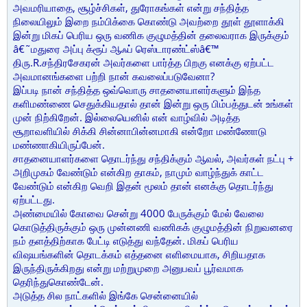
அவமரியாதை, சூழ்ச்சிகள், துரோகங்கள் என்று சந்தித்த
நிலையிலும் இறை நம்பிக்கை கொண்டு அவற்றை தூள் தூளாக்கி
இன்று மிகப் பெரிய ஒரு வணிக குழுமத்தின் தலைவராக இருக்கும்
â€˜மதுரை அப்பு க்ரூப் ஆஃப் ரெஸ்டாரண்ட்ஸ்â€™
திரு.R.சந்திரசேகரன் அவர்களை பார்த்த பிறகு எனக்கு ஏற்பட்ட
அவமானங்களை பற்றி நான் கவலைப்படுவேனா?
இப்படி நான் சந்தித்த ஒவ்வொரு சாதனையாளர்களும் இந்த
களிமண்ணை செதுக்கியதால் தான் இன்று ஒரு பிம்பத்துடன் உங்கள்
முன் நிற்கிறேன். இல்லையெனில் என் வாழ்வில் அடித்த
சூறாவளியில் சிக்கி சின்னாபின்னமாகி என்றோ மண்ணோடு
மண்ணாகியிருப்பேன்.
சாதனையாளர்களை தொடர்ந்து சந்திக்கும் ஆவல், அவர்கள் நட்பு +
அறிமுகம் வேண்டும் என்கிற தாகம், நாமும் வாழ்ந்துக் காட்ட
வேண்டும் என்கிற வெறி இதன் மூலம் தான் எனக்கு தொடர்ந்து
ஏற்பட்டது.
அண்மையில் கோவை சென்று 4000 பேருக்கும் மேல் வேலை
கொடுத்திருக்கும் ஒரு முன்னணி வணிகக் குழுமத்தின் நிறுவனரை
நம் தளத்திற்காக பேட்டி எடுத்து வந்தேன். மிகப் பெரிய
விஷயங்களின் தொடக்கம் எத்தனை எளிமையாக, சிறியதாக
இருந்திருக்கிறது என்று மற்றுமுறை அனுபவப் பூர்வமாக
தெரிந்துகொண்டேன்.
அடுத்த சில நாட்களில் இங்கே சென்னையில்