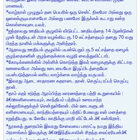
மாணவர்.
*வாழ்நாள் முழுதும் தன பெயரில் ஒரு சென்ட் நிலமோ அல்லது ஒரு
ஒலைக்குடியாசையோ அல்லது பணமோ இருக்கக் கூடாது என்ற
கொள்கையுடையவர்.
*ஐந்தாவது ஊதியக் குழுவில் விடுபட்ட ஊதியத்தை 14 ஆண்டுகள்
முன் தேதியுடன் அரசு வழங்கிய ரூ.10 லட்சத்தையும் தனது 70 வது
பிறந்த நாளில் மக்களுக்கு அளித்தார்.
*ஆறாவது ஊதியக் குழுவில் பயன்பெறும் ரூ.5 லட்சத்தை ஏழைக்
குழந்தைகளின் குழந்தைக்காக எழுதி வைத்துவிட்டார்.
*கோடிக்கணக்கில் அள்ளிக் கொடுத்த இவர் ஏழைகளுக்கு கிட்டாத
உணவையோ அல்லது உடையையோ இருப்பிடத்தையோ
பயன்படுத்தாமல் எளிய வாழ்க்கை வாழ்ந்து வருபவர்.
*இவரது ஆடை சாதாரண கதராடை தான். செருப்பு ரப்பர் செருப்பு
தான்.
*தாம் கதர் உடுத்த ஆரம்பித்த காரணத்தை பற்றி கூறுகையில் :
â€œஎளிமையையும், காந்தீயம் பற்றியும் உரையாற்ற
கல்லூரிகளுக்குச் சென்றுள்ளேன். மில் உடைகளுடன்
எளிமையையும், காந்தியத்தையும் பற்றிப் பேசுவது என் மனத்தை
உறுத்தியது. உடனேயே காதிக்கு மாறி விட்டேன்.â€ என்கிறார்.
*நூலகத் துறையில் இவரது சேவையை பாராட்டி நமது இந்திய
அரசாங்கம் இவருக்கு â€œஇந்தியாவின் சிறந்த லைப்ரரியன்â€