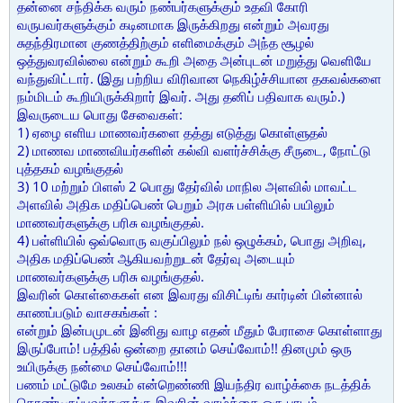
தன்னை சந்திக்க வரும் நண்பர்களுக்கும் உதவி கோரி
வருபவர்களுக்கும் கடினமாக இருக்கிறது என்றும் அவரது
சுதந்திரமான குணத்திற்கும் எளிமைக்கும் அந்த சூழல்
ஒத்துவரவில்லை என்றும் கூறி அதை அன்புடன் மறுத்து வெளியே
வந்துவிட்டார். (இது பற்றிய விரிவான நெகிழ்ச்சியான தகவல்களை
நம்மிடம் கூறியிருக்கிறார் இவர். அது தனிப் பதிவாக வரும்.)
இவருடைய பொது சேவைகள்:
1) ஏழை எளிய மாணவர்களை தத்து எடுத்து கொள்ளுதல்
2) மாணவ மாணவியர்களின் கல்வி வளர்ச்சிக்கு சீருடை, நோட்டு
புத்தகம் வழங்குதல்
3) 10 மற்றும் பிளஸ் 2 பொது தேர்வில் மாநில அளவில் மாவட்ட
அளவில் அதிக மதிப்பெண் பெறும் அரசு பள்ளியில் பயிலும்
மாணவர்களுக்கு பரிசு வழங்குதல்.
4) பள்ளியில் ஒவ்வொரு வகுப்பிலும் நல் ஒழுக்கம், பொது அறிவு,
அதிக மதிப்பெண் ஆகியவற்றுடன் தேர்வு அடையும்
மாணவர்களுக்கு பரிசு வழங்குதல்.
இவரின் கொள்கைகள் என இவரது விசிட்டிங் கார்டின் பின்னால்
காணப்படும் வாசகங்கள் :
என்றும் இன்பமுடன் இனிது வாழ எதன் மீதும் பேராசை கொள்ளாது
இருப்போம்! பத்தில் ஒன்றை தானம் செய்வோம்!! தினமும் ஒரு
உயிருக்கு நன்மை செய்வோம்!!!
பணம் மட்டுமே உலகம் என்றெண்ணி இயந்திர வாழ்க்கை நடத்திக்
கொண்டிருப்பவர்களுக்கு இவரின் வாழ்க்கை ஒரு பாடம்.