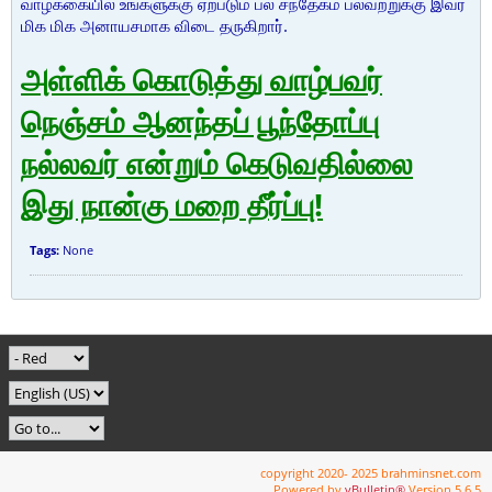
வாழ்க்கையில் உங்களுக்கு ஏற்படும் பல சந்தேகம் பலவற்றுக்கு இவர்
மிக மிக அனாயசமாக விடை தருகிறார்.
அள்ளிக் கொடுத்து வாழ்பவர்
நெஞ்சம் ஆனந்தப் பூந்தோப்பு
நல்லவர் என்றும் கெடுவதில்லை
இது நான்கு மறை தீர்ப்பு!
Tags:
None
copyright 2020- 2025 brahminsnet.com
Powered by
vBulletin®
Version 5.6.5