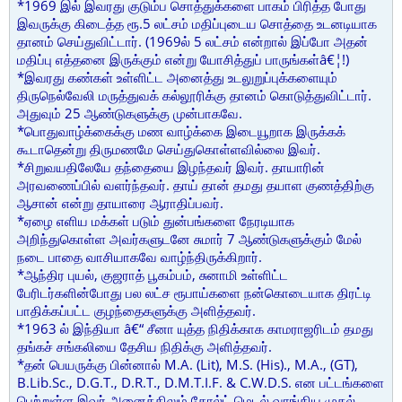
*1969 இல் இவரது குடும்ப சொத்துக்களை பாகம் பிரித்த போது
இவருக்கு கிடைத்த ரூ.5 லட்சம் மதிப்புடைய சொத்தை உடனடியாக
தானம் செய்துவிட்டார். (1969ல் 5 லட்சம் என்றால் இப்போ அதன்
மதிப்பு எத்தனை இருக்கும் என்று யோசித்துப் பாருங்கள்â€¦!)
*இவரது கண்கள் உள்ளிட்ட அனைத்து உடலுறுப்புக்களையும்
திருநெல்வேலி மருத்துவக் கல்லூரிக்கு தானம் கொடுத்துவிட்டார்.
அதுவும் 25 ஆண்டுகளுக்கு முன்பாகவே.
*பொதுவாழ்க்கைக்கு மண வாழ்க்கை இடையூறாக இருக்கக்
கூடாதென்று திருமணமே செய்துகொள்ளவில்லை இவர்.
*சிறுவயதிலேயே தந்தையை இழந்தவர் இவர். தாயாரின்
அரவணைப்பில் வளர்ந்தவர். தாய் தான் தமது தயாள குணத்திற்கு
ஆசான் என்று தாயாரை ஆராதிப்பவர்.
*ஏழை எளிய மக்கள் படும் துன்பங்களை நேரடியாக
அறிந்துகொள்ள அவர்களுடனே சுமார் 7 ஆண்டுகளுக்கும் மேல்
நடை பாதை வாசியாகவே வாழ்ந்திருக்கிறார்.
*ஆந்திர புயல், குஜராத் பூகம்பம், சுனாமி உள்ளிட்ட
பேரிடர்களின்போது பல லட்ச ரூபாய்களை நன்கொடையாக திரட்டி
பாதிக்கப்பட்ட குழந்தைகளுக்கு அளித்தவர்.
*1963 ல் இந்தியா â€“ சீனா யுத்த நிதிக்காக காமராஜரிடம் தமது
தங்கச் சங்கலியை தேசிய நிதிக்கு அளித்தவர்.
*தன் பெயருக்கு பின்னால் M.A. (Lit), M.S. (His)., M.A., (GT),
B.Lib.Sc., D.G.T., D.R.T., D.M.T.I.F. & C.W.D.S. என பட்டங்களை
பெற்றுள்ள இவர் அனைத்திலும் கோல்ட் மெடல் வாங்கிய முதல்