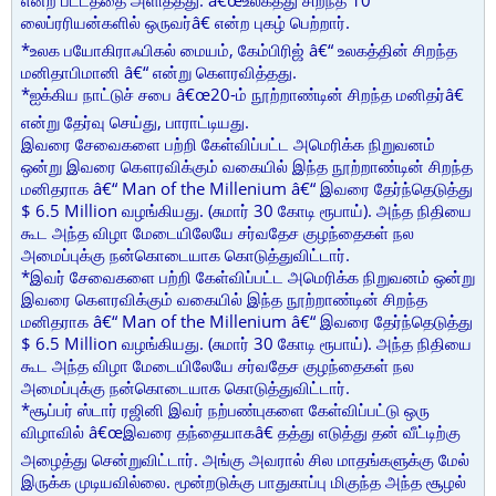
என்ற பட்டத்தை அளித்தது. â€œஉலகத்து சிறந்த 10
லைப்ரரியன்களில் ஒருவர்â€ என்ற புகழ் பெற்றார்.
*உலக பயோகிராஃபிகல் மையம், கேம்பிரிஜ் â€“ உலகத்தின் சிறந்த
மனிதாபிமானி â€“ என்று கெளரவித்தது.
*ஐக்கிய நாட்டுச் சபை â€œ20-ம் நூற்றாண்டின் சிறந்த மனிதர்â€
என்று தேர்வு செய்து, பாராட்டியது.
இவரை சேவைகளை பற்றி கேள்விப்பட்ட அமெரிக்க நிறுவனம்
ஒன்று இவரை கௌரவிக்கும் வகையில் இந்த நூற்றாண்டின் சிறந்த
மனிதராக â€“ Man of the Millenium â€“ இவரை தேர்ந்தெடுத்து
$ 6.5 Million வழங்கியது. (சுமார் 30 கோடி ரூபாய்). அந்த நிதியை
கூட அந்த விழா மேடையிலேயே சர்வதேச குழந்தைகள் நல
அமைப்புக்கு நன்கொடையாக கொடுத்துவிட்டார்.
*இவர் சேவைகளை பற்றி கேள்விப்பட்ட அமெரிக்க நிறுவனம் ஒன்று
இவரை கௌரவிக்கும் வகையில் இந்த நூற்றாண்டின் சிறந்த
மனிதராக â€“ Man of the Millenium â€“ இவரை தேர்ந்தெடுத்து
$ 6.5 Million வழங்கியது. (சுமார் 30 கோடி ரூபாய்). அந்த நிதியை
கூட அந்த விழா மேடையிலேயே சர்வதேச குழந்தைகள் நல
அமைப்புக்கு நன்கொடையாக கொடுத்துவிட்டார்.
*சூப்பர் ஸ்டார் ரஜினி இவர் நற்பண்புகளை கேள்விப்பட்டு ஒரு
விழாவில் â€œஇவரை தந்தையாகâ€ தத்து எடுத்து தன் வீட்டிற்கு
அழைத்து சென்றுவிட்டார். அங்கு அவரால் சில மாதங்களுக்கு மேல்
இருக்க முடியவில்லை. மூன்றடுக்கு பாதுகாப்பு மிகுந்த அந்த சூழல்