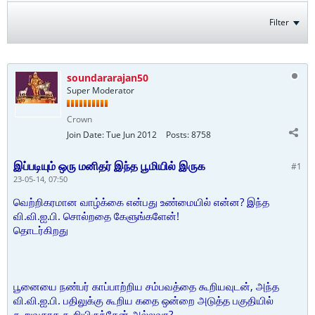
Filter
soundararajan50
Super Moderator
Crown
Join Date:
Tue Jun 2012
Posts:
8758
இப்படியும் ஒரு மனிதர் இந்த பூமியில் இருக
#1
23-05-14, 07:50
வெற்றிகரமான வாழ்க்கை என்பது உண்மையில் என்ன? இந்த
வி.வி.ஐ.பி. சொல்றதை கேளுங்களேன்!
தொடர்கிறது
பூனையை நண்பர் காப்பாற்றிய சம்பவத்தை கூறியவுடன், அந்த
வி.வி.ஐ.பி. பதிலுக்கு கூறிய கதை ஒன்றை அடுத்த பகுதியில்
கூறுவதாக கூறியிருந்தேன் அல்லவா?