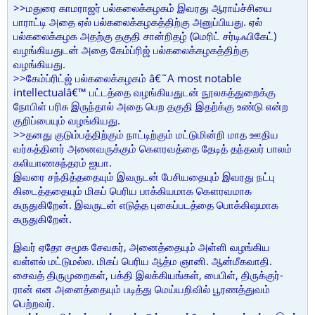
>>மதுரை காமராஜர் பல்கலைக்கழகம் இவரது ஆராய்ச்சியை
பாராட்டி அதை ஏல் பல்கலைக்கழகத்திற்கு அனுப்பியது. ஏல்
பல்கலைக்கழக அதற்கு தகுதி சான்றிதழ் (மெரிட் சர்டிஃபிகேட்)
வழங்கியதுடன் அதை கேம்ப்ரிஜ் பல்கலைக்கழகத்திற்கு
வழங்கியது.
>>கேம்ப்ரிட்ஜ் பல்கலைக்கழகம் â€˜A most notable
intellectualâ€™ பட்டத்தை வழங்கியதுடன் நூலகத்துறைக்கு
நோபிள் பரிசு இருந்தால் அதை பெற தகுதி இதற்க்கு உண்டு என்ற
குறிப்பையும் வழங்கியது.
>>தனது குடும்பத்திற்கும் நாட்டிற்கும் மட்டுமின்றி மாத ஊதிய
வர்கத்தினர் அனைவருக்கும் கௌரவத்தை தேடித் தந்தவர் பாலம்
கலியாணசுந்தரம் ஐயா.
இவரை சந்தித்ததையும் இவருடன் பேசியதையும் இவரது நட்பு
கிடைத்ததையும் மிகப் பெரிய பாக்கியமாக கௌரவமாக
கருதுகிறேன். இவருடன் எடுத்த புகைப்படத்தை பொக்கிஷமாக
கருதுகிறேன்.
இவர் ஏதோ சமூக சேவகர், அனைத்தையும் அள்ளி வழங்கிய
வள்ளல் மட்டுமல்ல. மிகப் பெரிய ஆத்ம ஞானி. ஆன்மீகவாதி.
சைவத் திருமுறைகள், பக்தி இலக்கியங்கள், பைபிள், திருக்குர்-
ரான் என அனைத்தையும் படித்து மெய்யறிவில் பூரணத்துவம்
பெற்றவர்.