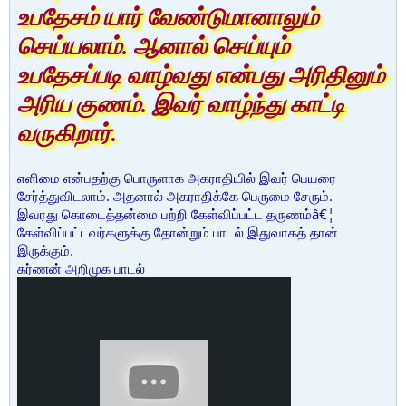
உபதேசம் யார் வேண்டுமானாலும்
செய்யலாம். ஆனால் செய்யும்
உபதேசப்படி வாழ்வது என்பது அரிதினும்
அரிய குணம். இவர் வாழ்ந்து காட்டி
வருகிறார்.
எளிமை என்பதற்கு பொருளாக அகராதியில் இவர் பெயரை
சேர்த்துவிடலாம். அதனால் அகராதிக்கே பெருமை சேரும்.
இவரது கொடைத்தன்மை பற்றி கேள்விப்பட்ட தருணம்â€¦
கேள்விப்பட்டவர்களுக்கு தோன்றும் பாடல் இதுவாகத் தான்
இருக்கும்.
கர்ணன் அறிமுக பாடல்