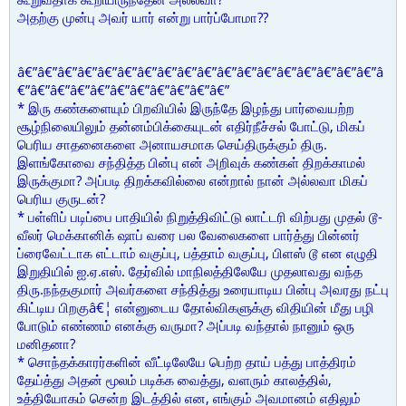
அதற்கு முன்பு அவர் யார் என்று பார்ப்போமா??
â€”â€”â€”â€”â€”â€”â€”â€”â€”â€”â€”â€”â€”â€”â€”â€”â€”â€”â
€”â€”â€”â€”â€”â€”â€”â€”â€”â€”â€”
* இரு கண்களையும் பிறவியில் இருந்தே இழந்து பார்வையற்ற
சூழ்நிலையிலும் தன்னம்பிக்கையுடன் எதிர்நீச்சல் போட்டு, மிகப்
பெரிய சாதனைகளை அனாயசமாக செய்திருக்கும் திரு.
இளங்கோவை சந்தித்த பின்பு என் அறிவுக் கண்கள் திறக்காமல்
இருக்குமா? அப்படி திறக்கவில்லை என்றால் நான் அல்லவா மிகப்
பெரிய குருடன்?
* பள்ளிப் படிப்பை பாதியில் நிறுத்திவிட்டு லாட்டரி விற்பது முதல் டூ-
வீலர் மெக்கானிக் ஷாப் வரை பல வேலைகளை பார்த்து பின்னர்
ப்ரைவேட்டாக எட்டாம் வகுப்பு, பத்தாம் வகுப்பு, பிளஸ் டூ என எழுதி
இறுதியில் ஐ.ஏ.எஸ். தேர்வில் மாநிலத்திலேயே முதலாவது வந்த
திரு.நந்தகுமார் அவர்களை சந்தித்து உரையாடிய பின்பு அவரது நட்பு
கிட்டிய பிறகுâ€¦ என்னுடைய தோல்விகளுக்கு விதியின் மீது பழி
போடும் எண்ணம் எனக்கு வருமா? அப்படி வந்தால் நானும் ஒரு
மனிதனா?
* சொந்தக்காரர்களின் வீட்டிலேயே பெற்ற தாய் பத்து பாத்திரம்
தேய்த்து அதன் மூலம் படிக்க வைத்து, வளரும் காலத்தில்,
உத்தியோகம் சென்ற இடத்தில் என, எங்கும் அவமானம் எதிலும்