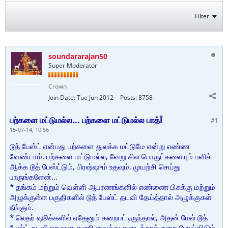
Filter
soundararajan50
Super Moderator
Crown
Join Date:
Tue Jun 2012
Posts:
8758
பற்களை மட்டுமல்ல... பற்களை மட்டுமல்ல பாத்Ī
#1
15-07-14, 10:56
டூத் பேஸ்ட் என்பது பற்களை துலக்க மட்டுமே என்று எண்ண
வேண்டாம். பற்களை மட்டுமல்ல, வேறு சில பொருட்களையும் பளிச்
ஆக்க டூத் பேஸ்ட்டும், பிரஷ்ஷும் உதவும். முயற்சி செய்து
பாருங்களேன்...
* தங்கம் மற்றும் வெள்ளி ஆபரணங்களில் எண்ணை பிசுக்கு மற்றும்
அழுக்குள்ள பகுதிகளில் டூத் பேஸ்ட் தடவி தேய்த்தால் அழுக்குகள்
நீங்கும்.
* லெதர் ஷூக்களில் ஏதேனும் கறைபட்டிருந்தால், அதன் மேல் டூத்
பேஸ்ட் தடவி ஈரமான துணி வைத்து துடைத்தால் கறை போய்விடும்.