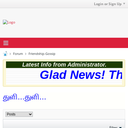
Login or Sign Up
Forum
Friendship-Gossip
Latest Info from Administrator.
Glad News! The 
துளி...துளி...
Filter