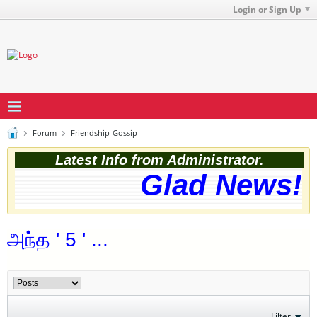
Login or Sign Up
Forum
Friendship-Gossip
Latest Info from Administrator.
Glad News! T
அந்த ' 5 ' ...
Filter