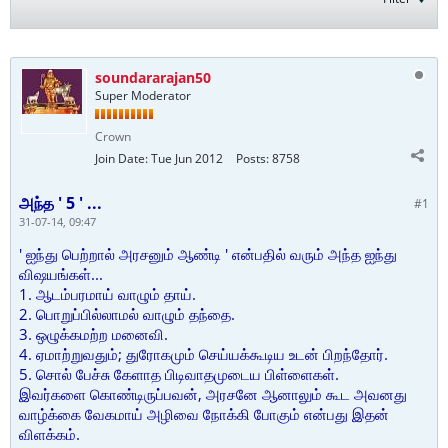
soundararajan50
Super Moderator
Crown
Join Date:
Tue Jun 2012
Posts:
8758
அந்த ' 5 ' ...
#1
31-07-14, 09:47
' ஐந்து பெற்றால் அரசனும் ஆண்டி ' என்பதில் வரும் அந்த ஐந்து
விஷயங்கள்...
1. ஆடம்பரமாய் வாழும் தாய்.
2. பொறுப்பில்லாமல் வாழும் தந்தை.
3. ஒழுக்கமற்ற மனைவி.
4. ஏமாற்றுவதும்; துரோகமும் செய்யக்கூடிய உடன் பிறந்தோர்.
5. சொல் பேச்சு கேளாத பிடிவாதமுடைய பிள்ளைகள்.
இவர்களை கொண்டிருப்பவன், அரசனே ஆனாலும் கூட அவனது
வாழ்க்கை வேகமாய் அழிவை நோக்கி போகும் என்பது இதன்
விளக்கம்.