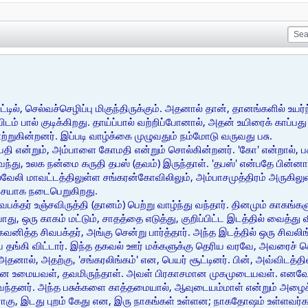
ாட்டில், செல்வச்செழிப்பு மிகுந்திருக்கும். அதனால் தான், தானங்களில் உய
ிடம் பால் குடிக்கிறது. தாய்ப்பால் வற்றிப்போனால், அதன் உயிரைக் காப்பது
ஊற்றுகின்றனர். இப்படி வாழ்க்கை முழுவதும் நம்மோடு வருவது பசு.
தி என்றும், அம்பாளை கோமதி என்றும் சொல்கின்றனர். 'கோ' என்றால், பச
்து, உலக நன்மை கருதி தபஸ் (தவம்) இருந்தாள். 'தபஸ்' என்பதே பின்னாள
்வேலி மாவட்டத்திலுள்ள சங்கரன்கோவிலிலும், அம்பாசமுத்திரம் அருகிலு
சையாக நடைபெறுகிறது.
ிவபக்தர் உஞ்சவிருத்தி (தானம்) பெற்று வாழ்ந்து வந்தார். தினமும் காகங்
ு, ஒரு காகம் மட்டும், சாதத்தை எடுத்து, குறிப்பிட்ட இடத்தில் வைத்து வ
ித்த சிவபக்தர், அங்கு சென்று பார்த்தார். அந்த இடத்தில் ஒரு சிவலிங
 தங்கி விட்டார். இந்த தகவல் ஊர் மக்களுக்கு தெரிய வரவே, அவரைச் சென
 அதனால், அதற்கு, 'சங்கரலிங்கம்' என, பெயர் சூட்டினர். பின், அவ்விடத்தி
்னை உமையவள், தவமிருந்தாள். அவள் பிரகாசமான முகமுடையவள். என
 வந்தனர். அந்த பசுக்களை காத்தமையால், ஆவுடையம்மாள் என்றும் அழைக்
் ராகு, இடது புறம் கேது என, இரு நாகங்கள் உள்ளன; நாகதோஷம் உள்ளவர்க