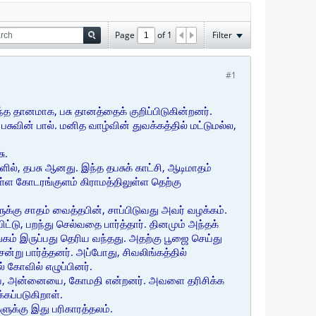
Page
of
1
Filter
#1
ர்ந்த தானமாக, பசு தானத்தைக் குறிப்பிடுகின்றனர்.
 பசுவின் பால். மனித வாழ்வின் துவக்கத்தில் மட்டுமல்ல,
ு.
ில், தபசு ஆனது. இந்த தபசுக் காட்சி, ஆடிமாதம்
ள்ள கோடரங்குளம் கிராமத்திலுள்ள தெற்கு
களுக்கு சாதம் வைத்தபின், சாப்பிடுவது அவர் வழக்கம்.
ிட்டு, பறந்து செல்வதை பார்த்தார். தினமும் அந்தக்
்கம் இருப்பது தெரிய வந்தது. அதற்கு பூஜை செய்து
்று பார்த்தனர். அப்போது, சிவலிங்கத்தில்
ல் கோவில் எழுப்பினர்.
வே, அன்னையை, கோமதி என்றனர். அவளை தரிசிக்க
கப்படுகிறாள்.
ளுக்கு இது பரிகாரத்தலம்.