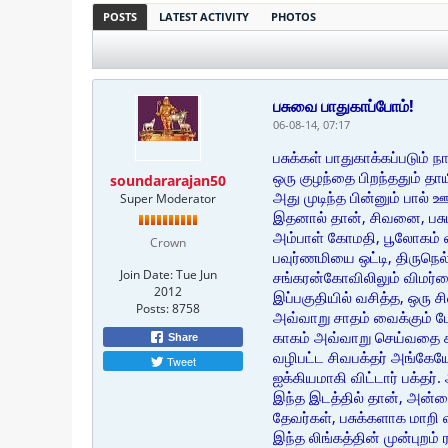
POSTS
LATEST ACTIVITY
PHOTOS
பசுவை பாதுகாப்போம்!
06-08-14, 07:17
பசுக்கள் பாதுகாக்கப்படும் ந
ஒரு குழந்தை பிறந்ததும் தாய
soundararajan50
அது முடிந்த பின்னும் பால் 
Super Moderator
இதனால் தான், சிவனை, பசுப
அம்பாள் கோமதி, பூலோகம் வந
Crown
பவுர்ணமியை ஒட்டி, திருநெல
Join Date:
Tue Jun
சங்கரன்கோவிலிலும் விமர்
2012
இப்பகுதியில் வசித்த, ஒரு ச
Posts:
8758
அவ்வாறு சாதம் வைக்கும் போத
காகம் அவ்வாறு செய்வதை கவன
Share
வழிபட்ட சிவபக்தர் அங்கேயே
Tweet
ஐக்கியமாகி விட்டார் பக்தர்.
இந்த இடத்தில் தான், அன
தேவர்கள், பசுக்களாக மாறி
இந்த லிங்கத்தின் முன்புறம