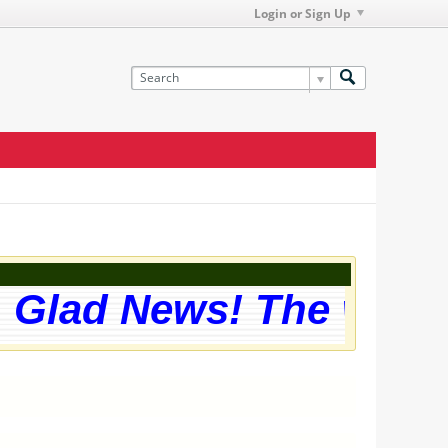
Login or Sign Up
Glad News! The websit