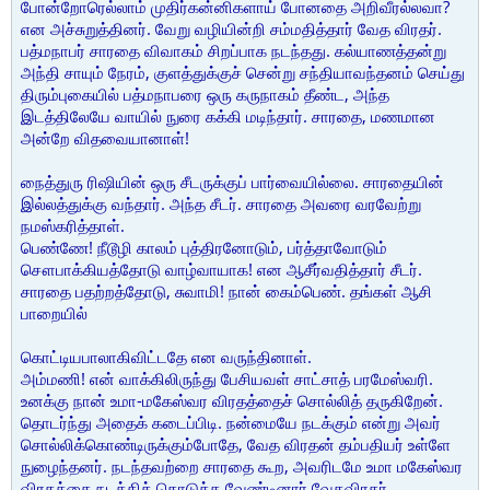
போன்றோரெல்லாம் முதிர்கன்னிகளாய் போனதை அறிவீரல்லவா?
என அச்சுறுத்தினர். வேறு வழியின்றி சம்மதித்தார் வேத விரதர்.
பத்மநாபர் சாரதை விவாகம் சிறப்பாக நடந்தது. கல்யாணத்தன்று
அந்தி சாயும் நேரம், குளத்துக்குச் சென்று சந்தியாவந்தனம் செய்து
திரும்புகையில் பத்மநாபரை ஒரு கருநாகம் தீண்ட, அந்த
இடத்திலேயே வாயில் நுரை கக்கி மடிந்தார். சாரதை, மணமான
அன்றே விதவையானாள்!
நைத்துரு ரிஷியின் ஒரு சீடருக்குப் பார்வையில்லை. சாரதையின்
இல்லத்துக்கு வந்தார். அந்த சீடர். சாரதை அவரை வரவேற்று
நமஸ்கரித்தாள்.
பெண்ணே! நீடூழி காலம் புத்திரனோடும், பர்த்தாவோடும்
சௌபாக்கியத்தோடு வாழ்வாயாக! என ஆசீர்வதித்தார் சீடர்.
சாரதை பதற்றத்தோடு, சுவாமி! நான் கைம்பெண். தங்கள் ஆசி
பாறையில்
கொட்டியபாலாகிவிட்டதே என வருந்தினாள்.
அம்மணி! என் வாக்கிலிருந்து பேசியவள் சாட்சாத் பரமேஸ்வரி.
உனக்கு நான் உமா-மகேஸ்வர விரதத்தைச் சொல்லித் தருகிறேன்.
தொடர்ந்து அதைக் கடைப்பிடி. நன்மையே நடக்கும் என்று அவர்
சொல்லிக்கொண்டிருக்கும்போதே, வேத விரதன் தம்பதியர் உள்ளே
நுழைந்தனர். நடந்தவற்றை சாரதை கூற, அவரிடமே உமா மகேஸ்வர
விரதத்தை நடத்திக் கொடுக்க வேண்டினார் வேதவிரதர்.