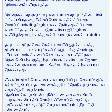
அவ்வண்ணமே விரதமிருந்து
அன்னதானம் முடித்து சிவபுராண பாராயணமும் நடத்தினார் ரிஷி
சீடர். அப்போது ஒரு மின்னல் தோன்ற, அதில் அம்பிகை
வெளிப்பட்டாள். சீடருக்கும் பார்வை தெரிந்தது. அம்பாளை
நமஸ்கரித்து, தாயே! சதா பஞ்சாட்சரியை ஜபிக்கும் என்
நாவிலிருந்து வரும் வாக்கு ஏன் பிசகானது? எனக் கேட்டார் சீடர்.
குழந்தாய்! இந்தப்பெண் சென்ற பிறவியில் ஒரு வேதியரக்கு
இரண்டாம் தாரமாக வாழ்க்கைப்பட்டிருந்தாள். மூத்தாள் புத்தி
சரியில்லாதவள். அவளைப் பேண இவள் தடை விதித்தாள்.
அதனாலேயே இவளுக்கு இந்த நிலை. அவளின் முன்ஜென்மக்
கணவனே பத்மநாபன். உமா-மகேஸ்வர விரதத்தால் இவள் பாபம்
தொலைந்தது.
விரைவில் இவள் மோட்சமடைவாள். மறு பிறப்பு உடனே வாய்க்கும்.
உன்வாக்கு மெய்யாகும். உன்னைக் குடும்பத்தோடு வந்து காண்பாள்
என்று அருளி மறைந்தாள்.
அதுபோன்றே, மறு ஜென்மததில் சாரதை தன் கணவரோடும்,
சாரநாதன் என்ற புத்திரனோடும் ஸ்ரீசைலம் சென்றபோது
முனிவரைத் தரிசித்து ஆசி பெற்றாள். ரகசியம் அறிந்த ரிஷி
புன்னகைத்தார்.