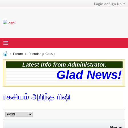
Login or Sign Up
Forum
Friendship-Gossip
Latest Info from Administrator.
Glad News! T
ரகசியம் அறிந்த ரிஷி
Filter