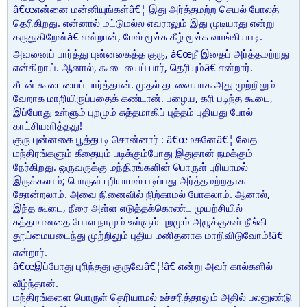
â€œஎன்னை மன்னியுங்கள்â€¦ இது அர்த்தமற்ற செயல் போலத்
தெரிகிறது. என்னால் மட்டுமல்ல எவராலும் இது முடியாது என்று
கருதுகிறேன்â€ என்றான், மேல் மூச்சு கீழ் மூச்சு வாங்கியபடி.
அவனைப் பார்த்து புன்னகைத்த குரு, â€œநீ இதைப் அர்த்தமற்றது
என்கிறாய். ஆனால், கூடையைப் பார், தெரியும்â€ என்றார்.
சீடன் கூடையைப் பார்த்தான். முதல் தடவையாக அது முற்றிலும்
வேறாக மாறியிருப்பதைக் கண்டான். பழைய, கரி படிந்த கூடை,
இப்போது உள்ளும் புறமும் சுத்தமாகிப் புத்தம் புதியது போல்
காட்சியளித்தது!
குரு புன்னகை பூத்தபடி சொன்னார் : â€œமகனேâ€¦ வேத
மந்திரங்களும் கீதையும் படிக்கும்போது இதுதான் நமக்கும்
நேர்கிறது. ஒருவருக்கு மந்திரங்களின் பொருள் புரியாமல்
இருக்கலாம்; பொருள் புரியாமல் படிப்பது அர்த்தமற்றதாக
தோன்றலாம். அவை நினைவில் நிற்காமல் போகலாம். ஆனால்,
இந்த கூடை, நீரை அள்ள எடுத்தக்கொண்ட முயற்சியில்
சுத்தமானதை போல நாமும் உள்ளும் புறமும் அழுக்குகள் நீங்கி
தூய்மையடைந்து முற்றிலும் புதிய மனிதனாக மாறிவிடுவோம்!â€
என்றார்.
â€œஇப்போது புரிந்தது குருவேâ€¦!â€ என்று அவர் கால்களில்
வீழ்ந்தான்.
மந்திரங்களை பொருள் தெரியாமல் உச்சரித்தாலும் அதில் பலனுண்டு