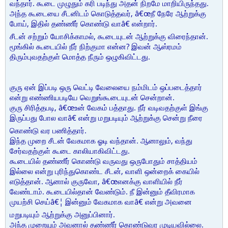
வந்தார். கூடை முழுதும் கரி படிந்து அதன் நிறமே மாறியிருந்தது.
அந்த கூடையை சீடனிடம் கொடுத்தவர், â€œநீ நேரே ஆற்றுக்கு
போய், இதில் தண்ணீர் கொண்டு வாâ€ என்றார்.
சீடன் சற்றும் யோசிக்காமல், கூடையுடன் ஆற்றுக்கு விரைந்தான்.
மூங்கில் கூடையில் நீர் நிற்குமா என்ன? இவன் ஆஸ்ரமம்
திரும்புவதற்குள் மொத்த நீரும் ஒழுகிவிட்டது.
குரு ஏன் இப்படி ஒரு வெட்டி வேலையை நம்மிடம் ஒப்படைத்தார்
என்று எண்ணியபடியே வெறுங்கூடையுடன் சென்றான்.
குரு சிரித்தபடி, â€œஉன் வேகம் பத்தாது. நீர் வடிவதற்குள் இங்கு
இருப்பது போல வாâ€ என்று மறுபடியும் ஆற்றுக்கு சென்று நீரை
கொண்டு வர பணித்தார்.
இந்த முறை சீடன் வேகமாக ஓடி வந்தான். ஆனாலும், வந்து
சேர்வதற்குள் கூடை காலியாகிவிட்டது.
கூடையில் தண்ணீர் கொண்டு வருவது ஒருபோதும் சாத்தியம்
இல்லை என்று புரிந்துகொண்ட சீடன், வாளி ஒன்றைக் கையில்
எடுத்தான். ஆனால் குருவோ, â€œஎனக்கு வாளியில் நீர்
வேண்டாம். கூடையில்தான் வேண்டும். நீ இன்னும் தீவிரமாக
முயற்சி செய்â€¦ இன்னும் வேகமாக வாâ€ என்று அவனை
மறுபடியும் ஆற்றுக்கு அனுப்பினார்.
அந்த முறையும் அவனால் தண்ணீர் கொண்டுவர முடியவில்லை.