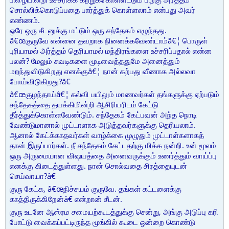
சொல்லிக்கொடுப்பதை பார்த்துக் கொள்ளலாம் என்பது அவர்
எண்ணம்.
ஒரே ஒரு சீடனுக்கு மட்டும் ஒரு சந்தேகம் எழுந்தது.
â€œகுருவே என்னை தவறாக நினைக்கவேண்டாம்â€¦ பொருள்
புரியாமல் அர்த்தம் தெரியாமல் மந்திரங்களை உச்சரிப்பதால் என்ன
பலன்? மேலும் சுவடிகளை மூடிவைத்ததுமே அனைத்தும்
மறந்துவிடுகிறது எனக்குâ€¦ நான் கற்பது வீணாக அல்லவா
போய்விடுகிறது?â€
â€œகுழந்தாய்â€¦ கல்வி பயிலும் மாணவர்கள் தங்களுக்கு ஏற்படும்
சந்தேகத்தை தயக்கிமின்றி ஆசிரியரிடம் கேட்டு
தீர்த்துக்கொள்ளவேண்டும். சந்தேகம் கேட்பவன் அந்த நொடி
வேண்டுமானால் முட்டாளாக அடுத்தவர்களுக்கு தெரியலாம்.
ஆனால் கேட்க்காதவர்கள் வாழ்க்கை முழுதும் முட்டாள்களாகத்
தான் இருப்பார்கள். நீ சந்தேகம் கேட்டதற்கு மிக்க நன்றி. உன் மூலம்
ஒரு அருமையான விஷயத்தை அனைவருக்கும் உணர்த்தும் வாய்ப்பு
எனக்கு கிடைத்துள்ளது. நான் சொல்வதை சிரத்தையுடன்
செய்வாயா?â€
குரு கேட்க, â€œநிச்சயம் குருவே. தங்கள் கட்டளைக்கு
காத்திருக்கிறேன்â€ என்றான் சீடன்.
குரு உடனே ஆஸ்ரம சமையற்கூடத்துக்கு சென்று, அங்கு அடுப்பு கரி
போட்டு வைக்கப்பட்டிருந்த மூங்கில் கூடை ஒன்றை கொண்டு