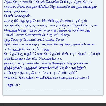
ஆண் கொசுவைவிடப் பெண் கொசுவே பெரியது. ஆண் கொசு
சைவம். இலை தழைகளிலேயே அது உணவுகொள்ளும். கடிப்பதும்
ரத்தம் குடிப்பதும்
பெண் கொசுதான்.
கடிக்கும்போது ஒரு கொசு இரண்டு குழல்களை உடலுக்குள்
நுழைக்கிறது. ஒரு குழல் ரத்தம் உறையாதிருக்க நொதிப்பொருளை
செலுத்துகிறது. மறு குழல் உறையாத ரத்தத்தை உறிஞ்சுகிறது.
' ஏடிஸ் ' வகை கொசுதான் டெங்கு பரப்புகிறது.
ஒரு தொற்று நோயாளியைக் கடித்த கொசு
ஆரோக்கியமானவரையும் கடிக்கும்போது தொற்றுக்கிருமிகளை
உட்செலுத்தி டெங்கு பரப்புகிறது.
டெங்குவிற்கு மருந்தில்லை; டெங்குவில் மீண்டாலும் நோய் எதிர்ப்புச்
சக்தியை உடல் மீண்டும் அடைவதில்லை.
குடினீர் முறையாகக் கிடைக்காத தேசத்தில் தெருவெல்லாம்
நீர்த்தேக்கம். அதுதான் கொசுக்களின் ஜென்ம சமுத்திரம்.
எப்போது சுத்தமாகுமோ சாக்கடையும் அரசியலும்?"
-- வாசகர் கேள்விகள் -- கவிப்பேரரசு வைரமுத்து பதில்கள் !
Tags:
None