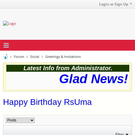
Login or Sign Up
Forum
Social
Greetings & Invitations
Latest Info from Administrator.
Glad News! T
Happy Birthday RsUma
Filter