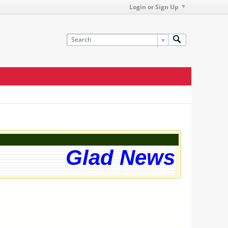
Login or Sign Up
Glad News! The 