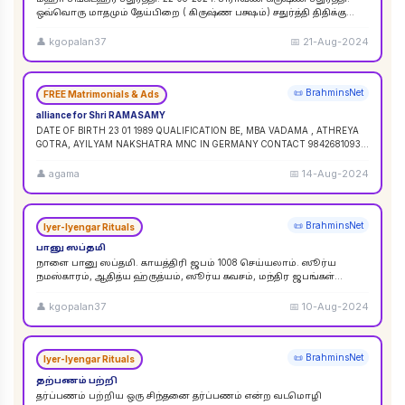
ஒவ்வொரு மாதமும் தேய்பிறை ( கிருஷ்ண பக்ஷம்) சதுர்த்தி திதிக்கு
ஸங்கட ஹர சதுர்த்தி எனப் பெயர். ஆனால
...
👤
kgopalan37
📅
21-Aug-2024
📜 BrahminsNet
FREE Matrimonials & Ads
alliance for Shri RAMASAMY
DATE OF BIRTH 23 01 1989 QUALIFICATION BE, MBA VADAMA , ATHREYA
GOTRA, AYILYAM NAKSHATRA MNC IN GERMANY CONTACT 9842681093 /
9840120854
...
👤
agama
📅
14-Aug-2024
📜 BrahminsNet
Iyer-Iyengar Rituals
பானு ஸப்தமி
நாளை பானு ஸப்தமி. காயத்திரி ஜபம் 1008 செய்யலாம். ஸூர்ய
நமஸ்காரம், ஆதித்ய ஹ்ருத்யம், ஸூர்ய கவசம், மந்திர ஜபங்கள்
செய்யலாம். இது ஸூர்ய கிரஹண புண்ய காலத்திற்கு ச
...
👤
kgopalan37
📅
10-Aug-2024
📜 BrahminsNet
Iyer-Iyengar Rituals
தற்பணம் பற்றி
தர்ப்பணம் பற்றிய ஒரு சிந்தனை தர்ப்பணம் என்ற வடமொழி