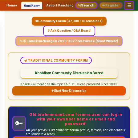
☰
Search
▾
▾
▾
Home
▾
Astro & Panchangam
🔍
Vaidhikam & Sastram
🔑
Register
Servic
Anmikam
🌐 Community Forum (37,300+ Discussions)
❓ Ask Question / Q&A Board
✨ 🌟 Tamil Panchangam 2026-2027 Showcase (Must Watch!)
🪔 TRADITIONAL COMMUNITY FORUM
Ahobilam Community Discussion Board
37,400+ authentic Sastra topics & discussions preserved since 2000.
➕
Start New Discussion
Old brahminsnet.com forums user can log in
with your own user name or email and
🔑
password!
All your previous BrahminsNet forum profile, threads, and credentials
are standard & ready.