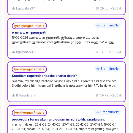
விசுவேதேவருக்கு சிராத்த தினத்தின் போது சாப்பாடு
...
👤
kgopalan37
📅
21-Jun-2024
📜 BrahminsNet
Iyer-Iyengar Rituals
கவாமயன துவாதசி
18-06-2024 கவாமயன துவாதசி. ஜ்யேஷ்ட மாத சுக்ல பக்ஷ
துவாதசியன்று காலையில் த்ரிவிக்ரம மூர்த்தியான மஹா விஷ்ணு
படத்தை துளசி, மல்லிகை பூ ஆகியவற்றால் பூஜை ஸஹஸ்ர நாமா
...
👤
kgopalan37
📅
18-Jun-2024
📜 BrahminsNet
Iyer-Iyengar Rituals
Srardham required for bachelor after death?
Swamin, my friend,a bachelor passed away and his parents had also attained
Siddhi before him. Is annual Srardham is necessary for him? To be done by
whom? Requ
...
👤
R.Varadarajan
📅
10-Feb-2024
📜 BrahminsNet
Iyer-Iyengar Rituals
proceedure for masikam and oonam in reply to Mr. varadarajan.
masikam dates : 25-9-23; 24-10-23; 23-11-23; 22-12-23; 21-01-24; 19-02-24;
20-03-24; oonam 22-10-23; 05-11-23; 17-03-24; others after getting new year
...