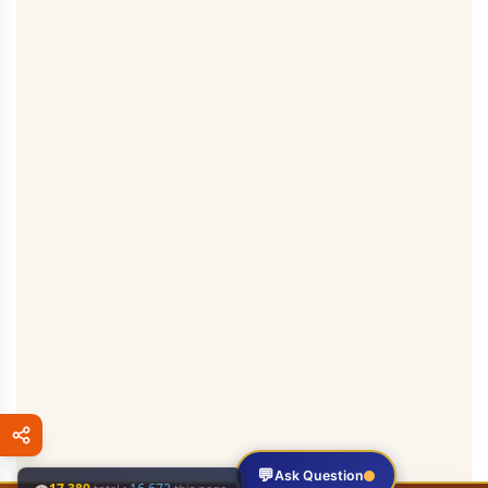
💬
Ask Question