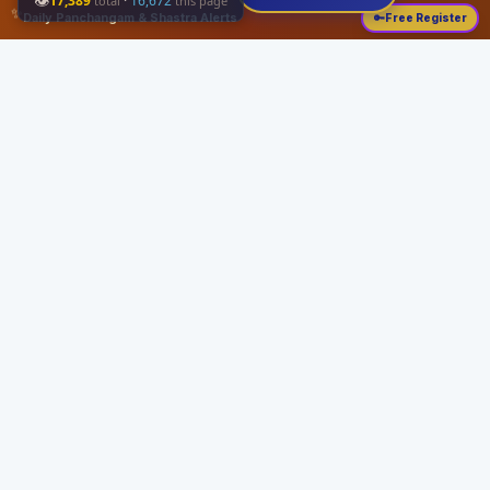
👁
17,389
·
16,672
total
this page
✨
Daily Panchangam & Shastra Alerts
🔑
Free Register
Share this:
About
Serving the Sri Vaishnava community since August 19, 1989 with authentic
Vedic knowledge, Dharma Sastram guides, Panchangam tools, and religious
services.
Quick Links
Home
Vedic Rituals
Divyadesams
Dharma Sastram
Panchangam