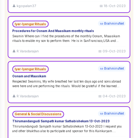
👤
kgopalan37
📅
18-Oct-2023
📜 BrahminsNet
Iyer-Iyengar Rituals
Procedures for Oonam And Maasikam monthly rituals
Swamin Where can I find the procedures of the monthly Oonam, Msaasikam
rituals to enable my son to perform them. He is in SanFrancisco,USA and
second son in Sin
...
👤
R.Varadarajan
📅
09-Oct-2023
📜 BrahminsNet
Iyer-Iyengar Rituals
Oonam and Maasikam
Respected Swamins, ​​​​​​My wife breathed her last ten days ago and sons abroad
were here and are performing the rituals. Would be grateful if the learned
Swami
...
👤
R.Varadarajan
📅
04-Oct-2023
📜 BrahminsNet
General & Social Discussions
Thirumandangudi Sampath kumar Sathabishekam 13-Oct-2023
Thirumandangudi Sampath kumar Sathabishekam 13-Oct-2023 I request you
and other bhakthas also to participate and sponsor for this Kainkaryam.
Ramanujavipra D
...