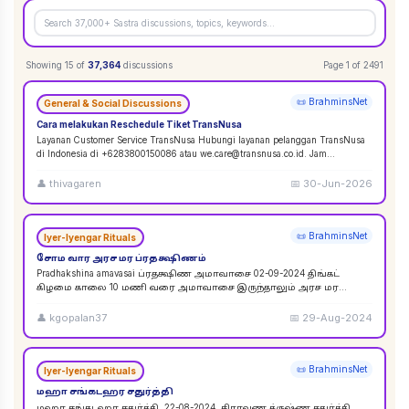
Showing
15
of
37,364
discussions
Page
1
of
2491
📜 BrahminsNet
General & Social Discussions
Cara melakukan Reschedule Tiket TransNusa
Layanan Customer Service TransNusa Hubungi layanan pelanggan TransNusa
di Indonesia di +6283800150086 atau we.care@transnusa.co.id. Jam
operasional: 09:00 - 17:
...
👤
thivagaren
📅
30-Jun-2026
📜 BrahminsNet
Iyer-Iyengar Rituals
சோம வார அரச மர ப்ரதக்ஷிணம்
Pradhakshina amavasai ப்ரதக்ஷிண அமாவாசை 02-09-2024 திங்கட்
கிழமை காலை 10 மணி வரை அமாவாசை இருந்தாலும் அரச மர
ப்ரதக்ஷிணம் செய்யலாம். 02-09-2024 அமாவாசை முழுவத
...
👤
kgopalan37
📅
29-Aug-2024
📜 BrahminsNet
Iyer-Iyengar Rituals
மஹா சங்கடஹர சதுர்த்தி
மஹா சங்கடஹர சதுர்த்தி. 22-08-2024. சிராவண க்ருஷ்ண சதுர்த்தி.