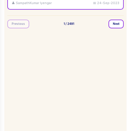
👤
SampathKumar Iyengar
📅
24-Sep-2023
Previous
1
/
2491
Next