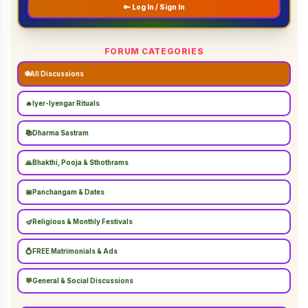
🔑 Log In / Sign In
FORUM CATEGORIES
🌐
All Discussions
🔥
Iyer-Iyengar Rituals
📚
Dharma Sastram
🙏
Bhakthi, Pooja & Sthothrams
📅
Panchangam & Dates
🪔
Religious & Monthly Festivals
💍
FREE Matrimonials & Ads
💬
General & Social Discussions