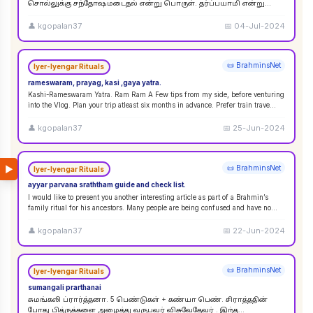
சொல்லுக்கு சந்தோஷமடைதல் என்று பொருள். தர்ப்பயாமி என்று
சொல்லும்பொழுது சந்தோஷமடையுங்கள் என்று பொருள்
கொள்ளலாம்
...
👤
kgopalan37
📅
04-Jul-2024
📜 BrahminsNet
Iyer-Iyengar Rituals
rameswaram, prayag, kasi ,gaya yatra.
Kashi-Rameswaram Yatra. Ram Ram A Few tips from my side, before venturing
into the Vlog. Plan your trip atleast six months in advance. Prefer train trave
...
👤
kgopalan37
📅
25-Jun-2024
▶
📜 BrahminsNet
Iyer-Iyengar Rituals
ayyar parvana sraththam guide and check list.
I would like to present you another interesting article as part of a Brahmin’s
family ritual for his ancestors. Many people are being confused and have no
idea
...
👤
kgopalan37
📅
22-Jun-2024
📜 BrahminsNet
Iyer-Iyengar Rituals
sumangali prarthanai
சுமங்கலி ப்ரார்த்தனா. 5 பெண்டுகள் + கண்யா பெண். சிராத்ததின்
போது பித்ருக்களை அழைத்து வருபவர் விசுவேதேவர் . இந்த