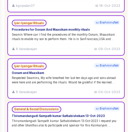
👤
kgopalan37
📅
18-Oct-2023
📜 BrahminsNet
Iyer-Iyengar Rituals
Procedures for Oonam And Maasikam monthly rituals
Swamin Where can I find the procedures of the monthly Oonam, Msaasikam
rituals to enable my son to perform them. He is in SanFrancisco,USA and
second son in Sin
...
👤
R.Varadarajan
📅
09-Oct-2023
📜 BrahminsNet
Iyer-Iyengar Rituals
Oonam and Maasikam
Respected Swamins, ​​​​​​My wife breathed her last ten days ago and sons abroad
were here and are performing the rituals. Would be grateful if the learned
Swami
...
👤
R.Varadarajan
📅
04-Oct-2023
📜 BrahminsNet
General & Social Discussions
Thirumandangudi Sampath kumar Sathabishekam 13-Oct-2023
Thirumandangudi Sampath kumar Sathabishekam 13-Oct-2023 I request you
and other bhakthas also to participate and sponsor for this Kainkaryam.
Ramanujavipra D
...