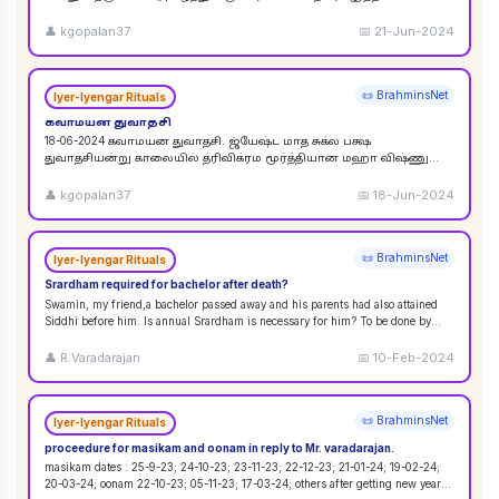
விசுவேதேவருக்கு சிராத்த தினத்தின் போது சாப்பாடு
...
👤
kgopalan37
📅
21-Jun-2024
📜 BrahminsNet
Iyer-Iyengar Rituals
கவாமயன துவாதசி
18-06-2024 கவாமயன துவாதசி. ஜ்யேஷ்ட மாத சுக்ல பக்ஷ
துவாதசியன்று காலையில் த்ரிவிக்ரம மூர்த்தியான மஹா விஷ்ணு
படத்தை துளசி, மல்லிகை பூ ஆகியவற்றால் பூஜை ஸஹஸ்ர நாமா
...
👤
kgopalan37
📅
18-Jun-2024
📜 BrahminsNet
Iyer-Iyengar Rituals
Srardham required for bachelor after death?
Swamin, my friend,a bachelor passed away and his parents had also attained
Siddhi before him. Is annual Srardham is necessary for him? To be done by
whom? Requ
...
👤
R.Varadarajan
📅
10-Feb-2024
📜 BrahminsNet
Iyer-Iyengar Rituals
proceedure for masikam and oonam in reply to Mr. varadarajan.
masikam dates : 25-9-23; 24-10-23; 23-11-23; 22-12-23; 21-01-24; 19-02-24;
20-03-24; oonam 22-10-23; 05-11-23; 17-03-24; others after getting new year
...