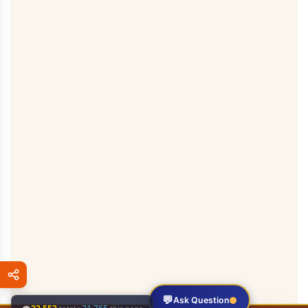
💬
Ask Question