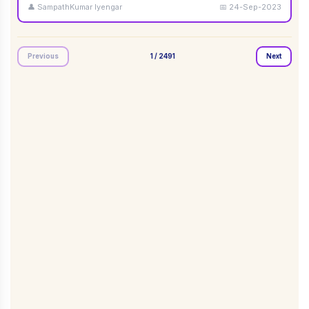
👤
SampathKumar Iyengar
📅
24-Sep-2023
Previous
1
/
2491
Next