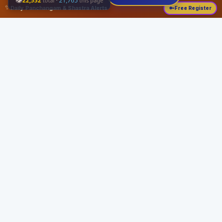
👁
22,552
·
21,765
total
this page
✨
Daily Panchangam & Shastra Alerts
🔑
Free Register
Share this:
About
Serving the Sri Vaishnava community since August 19, 1989 with authentic
Vedic knowledge, Dharma Sastram guides, Panchangam tools, and religious
services.
Quick Links
Home
Vedic Rituals
Divyadesams
Dharma Sastram
Panchangam