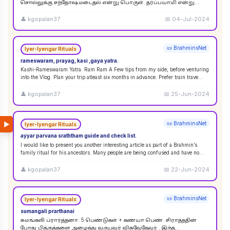
சொல்லுக்கு சந்தோஷமடைதல் என்று பொருள். தர்ப்பயாமி என்று
சொல்லும்பொழுது சந்தோஷமடையுங்கள் என்று பொருள்
கொள்ளலாம்
...
👤
kgopalan37
📅
04-Jul-2024
📜 BrahminsNet
Iyer-Iyengar Rituals
rameswaram, prayag, kasi ,gaya yatra.
Kashi-Rameswaram Yatra. Ram Ram A Few tips from my side, before venturing
into the Vlog. Plan your trip atleast six months in advance. Prefer train trave
...
👤
kgopalan37
📅
25-Jun-2024
▶
📜 BrahminsNet
Iyer-Iyengar Rituals
ayyar parvana sraththam guide and check list.
I would like to present you another interesting article as part of a Brahmin’s
family ritual for his ancestors. Many people are being confused and have no
idea
...
👤
kgopalan37
📅
22-Jun-2024
📜 BrahminsNet
Iyer-Iyengar Rituals
sumangali prarthanai
சுமங்கலி ப்ரார்த்தனா. 5 பெண்டுகள் + கண்யா பெண். சிராத்ததின்
போது பித்ருக்களை அழைத்து வருபவர் விசுவேதேவர் . இந்த