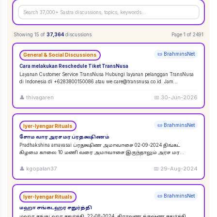
Showing
15
of
37,364
discussions
Page
1
of
2491
📜 BrahminsNet
General & Social Discussions
Cara melakukan Reschedule Tiket TransNusa
Layanan Customer Service TransNusa Hubungi layanan pelanggan TransNusa
di Indonesia di +6283800150086 atau we.care@transnusa.co.id. Jam
operasional: 09:00 - 17:
...
👤
thivagaren
📅
30-Jun-2026
📜 BrahminsNet
Iyer-Iyengar Rituals
சோம வார அரச மர ப்ரதக்ஷிணம்
Pradhakshina amavasai ப்ரதக்ஷிண அமாவாசை 02-09-2024 திங்கட்
கிழமை காலை 10 மணி வரை அமாவாசை இருந்தாலும் அரச மர
ப்ரதக்ஷிணம் செய்யலாம். 02-09-2024 அமாவாசை முழுவத
...
👤
kgopalan37
📅
29-Aug-2024
📜 BrahminsNet
Iyer-Iyengar Rituals
மஹா சங்கடஹர சதுர்த்தி
மஹா சங்கடஹர சதுர்த்தி. 22-08-2024. சிராவண க்ருஷ்ண சதுர்த்தி.