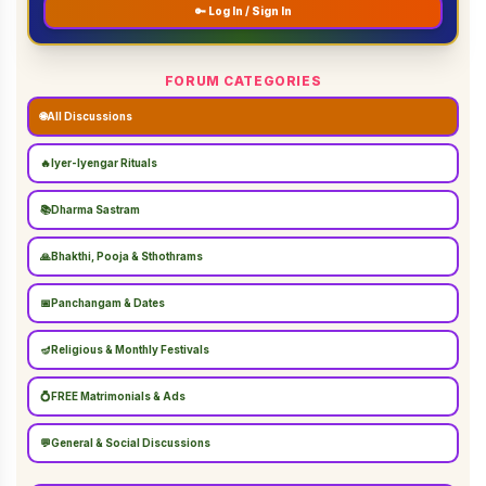
🔑 Log In / Sign In
FORUM CATEGORIES
🌐
All Discussions
🔥
Iyer-Iyengar Rituals
📚
Dharma Sastram
🙏
Bhakthi, Pooja & Sthothrams
📅
Panchangam & Dates
🪔
Religious & Monthly Festivals
💍
FREE Matrimonials & Ads
💬
General & Social Discussions