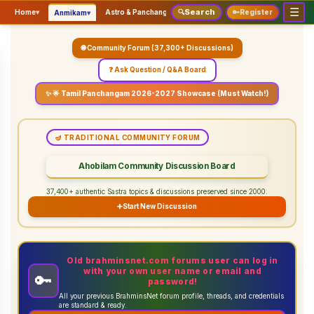
☰
Search
▾
▾
▾
Home
▾
Astro & Panchangam
🔍
Vaidhikam & Sastram
🔑
Register
Servic
Anmikam
🌐 Community Forum (37,300+ Discussions)
❓ Ask Question / Q&A Board
✨ 🌟 Tamil Panchangam 2026-2027 Showcase (Must Watch!)
🪔 TRADITIONAL COMMUNITY FORUM
Ahobilam Community Discussion Board
37,400+ authentic Sastra topics & discussions preserved since 2000.
➕
Start New Discussion
Old brahminsnet.com forums user can log in
with your own user name or email and
🔑
password!
All your previous BrahminsNet forum profile, threads, and credentials
are standard & ready.