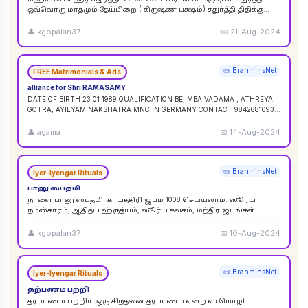
ஒவ்வொரு மாதமும் தேய்பிறை ( கிருஷ்ண பக்ஷம்) சதுர்த்தி திதிக்கு
ஸங்கட ஹர சதுர்த்தி எனப் பெயர். ஆனால
...
👤
kgopalan37
📅
21-Aug-2024
📜 BrahminsNet
FREE Matrimonials & Ads
alliance for Shri RAMASAMY
DATE OF BIRTH 23 01 1989 QUALIFICATION BE, MBA VADAMA , ATHREYA
GOTRA, AYILYAM NAKSHATRA MNC IN GERMANY CONTACT 9842681093 /
9840120854
...
👤
agama
📅
14-Aug-2024
📜 BrahminsNet
Iyer-Iyengar Rituals
பானு ஸப்தமி
நாளை பானு ஸப்தமி. காயத்திரி ஜபம் 1008 செய்யலாம். ஸூர்ய
நமஸ்காரம், ஆதித்ய ஹ்ருத்யம், ஸூர்ய கவசம், மந்திர ஜபங்கள்
செய்யலாம். இது ஸூர்ய கிரஹண புண்ய காலத்திற்கு ச
...
👤
kgopalan37
📅
10-Aug-2024
📜 BrahminsNet
Iyer-Iyengar Rituals
தற்பணம் பற்றி
தர்ப்பணம் பற்றிய ஒரு சிந்தனை தர்ப்பணம் என்ற வடமொழி