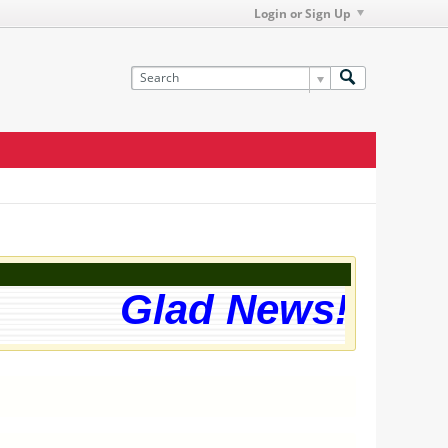
Login or Sign Up
Glad News! The w