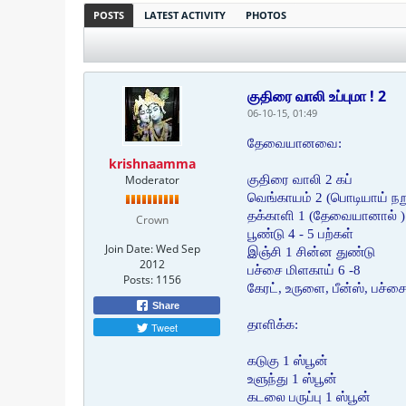
POSTS
LATEST ACTIVITY
PHOTOS
குதிரை வாலி உப்புமா ! 2
06-10-15, 01:49
தேவையானவை:
krishnaamma
Moderator
குதிரை வாலி 2 கப்
வெங்காயம் 2 (பொடியாய் நறு
தக்காளி 1 (தேவையானால் )
Crown
பூண்டு 4 - 5 பற்கள்
Join Date:
Wed Sep
இஞ்சி 1 சின்ன துண்டு
2012
பச்சை மிளகாய் 6 -8
Posts:
1156
கேரட், உருளை, பீன்ஸ், பச்ச
Share
தாளிக்க:
Tweet
கடுகு 1 ஸ்பூன்
உளுந்து 1 ஸ்பூன்
கடலை பருப்பு 1 ஸ்பூன்