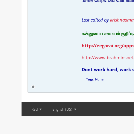
பச்சை வேர்கடலை போடலாம்
Last edited by
krishnaam
என்னுடைய சமையல் குறிப்பு
http://eegarai.org/app
http://www.brahminsnet
Dont work hard, work
Tags:
None
Red
English (US)