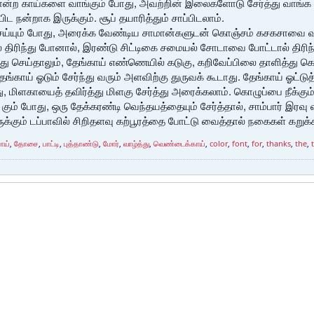
போன்ற காய்களை வாங்கும் போது, அவற்றின் இலைகளோடு சேர்த்து வாங்க
்பிட நன்றாக இருக்கும். சூப் தயாரித்தும் சாப்பிடலாம்.
 செய்யும் போது, அரைக்க வேண்டிய சாமான்களுடன் கொஞ்சம் கசகசாவை வறு
ல் திரிந்து போனால், இரண்டு சிட்டிகை சமையல் சோடாவை போட்டால் திரிந்
று எது செய்தாலும், தேங்காய் எண்ணெயில் கடுகு, கறிவேப்பிலை தாளித்து 
ேங்காய் ஓடும் சேர்ந்து வரும் அளவிற்கு துருவக் கூடாது. தேங்காய் ஓட்டுத
, மிளகாயைத் தவிர்த்து மிளகு சேர்த்து அரைக்கலாம். கொழுப்பை நீக்க
கும் போது, ஒரு தேக்கரண்டி வெந்தயத்தையும் சேர்த்தால், சாம்பார் இரவு
்கும் டப்பாவில் சிறிதளவு கற்பூரத்தை போட்டு வைத்தால் நகைகள் கறுக்
ாய்
,
தோசை
,
பாட்டி
,
புத்தாண்டு
,
மோர்
,
வாழ்த்து
,
வெண்டைக்காய்
,
color
,
font
,
for
,
thanks
,
the
,