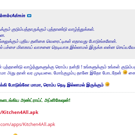
bmbcAdmin
கும் குடும்பத்தாருக்கும் புத்தாண்டு வாழ்த்துக்கள்.
டன.
ொங்கலுக்கும் புதிய தளிகை வெரைட்டிகள் எதாவது போடுங்களேன்.
்பில் பச்சை மிளகாய் வாசனை நெடியாக இல்லாமல் இருக்க என்ன செய்யவே
 புத்தாண்டு வாழ்த்துகளுக்கு ரொம்ப நன்றி ! உங்களுக்கும் உங்கள் குடும்பத
மா அது தான் வர முடியலை. மோர்குழம்பு தானே இதோ போடறேன்
கைவ
்கி போடுங்கோ மாமா, ரொம்ப நெடி இல்லாமல் இருக்கும்
களடங்கிய அண்ட்ராய்ட் அப்ளிகேஷன்!
s/Kitchen4All.apk
.com/apps/Kitchen4All.apk