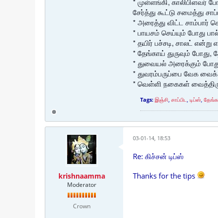
* முள்ளங்கி, காலிபிளவர் 
சேர்த்து கூட்டு சமைத்து சாப
* அரைத்து விட்ட சாம்பார்
* பாயசம் செய்யும் போது பா
* தயிர் பச்சடி, சாலட் என்
* தேங்காய் துருவும் போது, த
* துவையல் அரைக்கும் போது
* துவரம்பருப்பை வேக வைக் 
* வெள்ளி நகைகள் வைத்திருக
Tags:
இஞ்சி
,
சாப்பிட
,
டிப்ஸ்
,
தேங்க
03-01-14, 18:53
Re: கிச்சன் டிப்ஸ்
Thanks for the tips
krishnaamma
Moderator
Crown