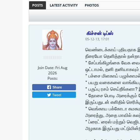
POSTS
LATEST ACTIVITY
PHOTOS
கிச்சன் டிப்ஸ்
05-12-13, 17:01
வெண்டைக்காய் புதியதாக இர
நீரையோ தெளித்தால் நன்றாக
* சேப்பங்கிழங்கை வேக வைத
Join Date:
Fri Aug
ஒட்டாமல், தனி தனியாகவும்
2026
* பச்சை மிளகாய் பழுக்காமல
Posts:
* பயறு வகைகளை வாங்கியதும்
Share
* பருப்பு ரசம் செய்றீங்கள
* தோசை பொடி அரைக்கும் போத
Tweet
இருப்பதுடன் எளிதில் செரிக்க
* வெங்காய பக்கோடா கமகமவெ
அரைத்து, அதை மாவில் கலந
* ப்ரைட் ரைஸ் மற்றும் வெஜ
அழகாக இருப்பது மட்டுமின்ற