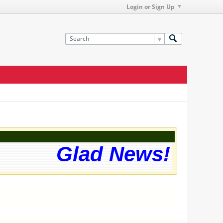
Login or Sign Up
Glad News! The we