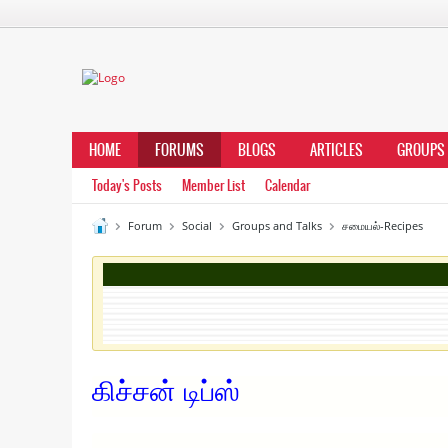
HOME
FORUMS
BLOGS
ARTICLES
GROUPS
Today's Posts
Member List
Calendar
Forum
Social
Groups and Talks
சமையல்-Recipes
கிச்சன் டிப்ஸ்