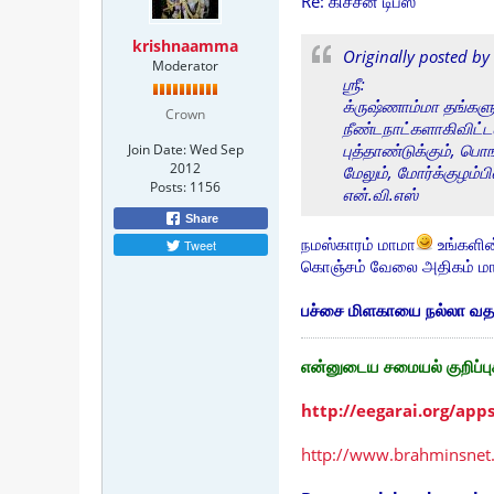
Re: கிச்சன் டிப்ஸ்
krishnaamma
Originally posted by
Moderator
ஶ்ரீ:
க்ருஷ்ணாம்மா தங்களுக்
Crown
நீண்டநாட்களாகிவிட்
புத்தாண்டுக்கும், ப
Join Date:
Wed Sep
2012
மேலும், மோர்க்குழம
Posts:
1156
என்.வி.எஸ்
Share
நமஸ்காரம் மாமா
உங்களின்
Tweet
கொஞ்சம் வேலை அதிகம் மா
பச்சை மிளகாயை நல்லா வதக
என்னுடைய சமையல் குறிப்பு
http://eegarai.org/app
http://www.brahminsnet