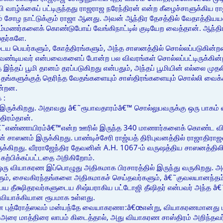
வி வாழ்க்கைப் பட்டிருந்தது ராஜராஜ நரேந்திரன் என்ற கீழைச்சாளுக்கி
றம் சோழ நாட்டுக்கும் ராஜா ஆனது. அவன் ஆந்திர தேசத்தில் வேதாத்தி
ிராம்மணர்களைக் கொண்டுபோய் வேங்கிநாட்டில் குடியேற வைத்தான். ஆந்திர
தர்களே.
ைய பெயர்களும், கோத்திரங்களும், அந்த சாஸனத்தில் சொல்லப்படுகின்ற
ேண்டியவர் என்பவைகளைப் போன்ற பல விவரங்கள் சொல்லப்பட்டிருக்கின்
இந்தப் பூமி தானம் தரப்படுகிறது என்பதும், அந்தப் பூமியின் எல்லை மு
 தங்களுக்குத் தெரிந்த வேதங்களையும் சாஸ்திரங்களையும் சொல்லி வைக
ன்றன.
 :
் இருக்கிறது. அதாவது â€˜ரூபாவதாரம்â€™ சொல்லுபவருக்கு ஒரு பாகம் எ
திரம்தான்.
â€˜எண்ணாயிரம்â€™என்ற ஊரில் இருந்த 340 மாணார்களைக் கொண்ட வித்
் சாஸனம் இருக்கிறது. பாண்டிச்சேரி ராஜ்யத் திரிபுவனத்தில் ராஜாதிர
ருக்கிறது. வீரராஜேந்திர தேவனின் A.H. 1067-ம் வருஷத்திய சாஸனத்திலிர
 கற்பிக்கப்பட்டதை அறிகிறோம்.
ஒரு வியாகரண இப்பொழுது அதிகமாக பிரசாரத்தில் இருந்து வருகிறது. 
ும், சைவகிரந்தங்களை அதிகமாகச் செய்தவர்களும், â€˜குவலயானந்தம
ய தீக்ஷிதரவர்களுடைய சிஷ்யராகிய பட்டோஜி தீஷிதர் என்பவர் அந்த â
 வியாக்கியான ரூபமாக உள்ளது.
 புத்ரோத்ஸவம் மன்யந்தே வையாகரணா:â€œஎன்று, வியாகரணமானது பண்டித
€œஅரை மாத்திரை லாபம் கிடைத்தால், அது வியாகரண சாஸ்திரம் அறிந்தவர்