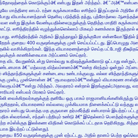
்தோஷத்தைக் கொடுக்கும்â€ என்பது இதன் அர்த்தம். â€˜அâ€™என்பதை â€
ே மாத்திரை லாபம். ரத்ன சுருக்கமாகவே ஸூத்ரம் இருப்பதால் அதிலே சிக்
்போது வியாக்யானந்தான் தெளிவு படுத்தித் தந்து, புத்ரோத்ஸவ ஆனந்தத்
 என்று இருக்க வேண்டியதில்லை;நறுக்குத் தெறித்த மாதிரி சுருக்கமாயி
ாட்டு. ஸூத்திரத்தில் எழுத்துக்களெல்லாம் மிகவும் கணக்காக இருந்தா
ாது. ஸூத்திரத்தில் அதிகம் இருந்தாலும் இருக்குமோ என்னவோ?இதில் 
்றேறக் குறைய 400 வருஷங்களுக்கு முன் செய்யப்பட்டது. இப்பொழுது அ
முதலில் வாசிக்கிறார்கள். (இந்த வியாகரணத்தைச் செய்த பட்டோஜி தீக
ருவுக்குக் காணிக்கையாக அர்ப்பணம் செய்தார்.
்மத்தை விட வேறுண்டென்று சொல்வது உபநிஷத்துக்களோடு ஒட்டாது என்றும
த கண்டனமாக â€˜மத்வமத வித்வம்ஸனம்â€™என்ற கிரந்தம் ஒன்றும் அப்
ாம் ஸித்தாந்திகளுக்குள் சண்டையை உண்டாக்குவது. எல்லா ஸித்தாந்தி
்கு முன்பு, முன்சொன்ன â€˜ரூபாவதாரம்â€™என்னும் வியாகரண சாஸ்திரம
 ஸ்வரூபம்â€™என்று அர்த்தம். அவதாரம் என்றால் இறங்குதல்;அதாவது, வ
ரியார் என்பவர் பிரசுரம் செய்தார்.
்லி வைக்கிறவர்களுக்குத் தனியே ஒரு பாகம் ராஜமானியங்களிலிருந்து
ுகிறதால், வியாகரணம் எவ்வளவு முக்கியமாக நினைக்கப்பட்டு வந்தது என்ற
வதாரம் என்பது பௌத்த மத குருவான தர்மகீர்த்தி என்பாரால் இயற்றப் பட்
ிக ஸ்வரங்கள், சந்தஸ் பற்றியும் உண்டு â€“ இதெல்லாம் பௌத்தர்களுக
ய மற்ற சம்ஸ்க்ருத இலக்கண விதிகள் கொடுக்கப் பட்டதாக தெரிகிறது. சி
ாக இயற்றப் பட்டுள்ளது).
ுறைய 850 வருஷங்களுக்கு முன் ஏற்பட்டது. அதில் தானம் பெற்ற ஒவ்வொ