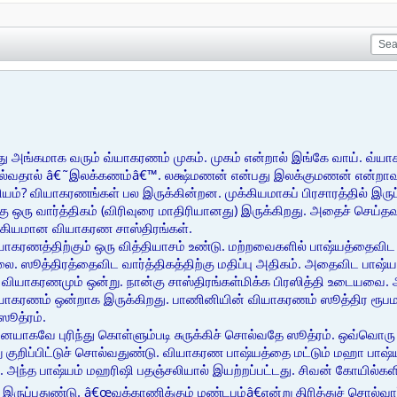
ு அங்கமாக வரும் வ்யாகரணம் முகம். முகம் என்றால் இங்கே வாய். வ
வதால் â€˜இலக்கணம்â€™. லக்ஷ்மணன் என்பது இலக்குமணன் என்றாவ
யம்? வியாகரணங்கள் பல இருக்கின்றன. முக்கியமாகப் பிரசாரத்தில் இ
 ஒரு வார்த்திகம் (விரிவுரை மாதிரியானது) இருக்கிறது. அதைச் செய்தவ
ுக்கியமான வியாகரண சாஸ்திரங்கள்.
வியாகரணத்திற்கும் ஒரு வித்தியாசம் உண்டு. மற்றவைகளில் பாஷ்யத்தைவ
ை. ஸூத்திரத்தைவிட வார்த்திகத்திற்கு மதிப்பு அதிகம். அதைவிட பாஷ்யத்
வில் வியாகரணமும் ஒன்று. நான்கு சாஸ்திரங்கள்மிக்க பிரஸித்தி உடையவை
கரணம் ஒன்றாக இருக்கிறது. பாணினியின் வியாகரணம் ஸூத்திர ரூபமாக 
 ஸூத்ரம்.
னையாகவே புரிந்து கொள்ளும்படி சுருக்கிச் சொல்வதே ஸூத்ரம். ஒவ்வொரு
 குறிப்பிட்டுச் சொல்வதுண்டு. வியாகரண பாஷ்யத்தை மட்டும் மஹா 
. அந்த பாஷ்யம் மஹரிஷி பதஞ்சலியால் இயற்றப்பட்டது. சிவன் கோயில்
ருப்பதுண்டு. â€œவக்காணிக்கும் மண்டபம்â€என்று திரித்துச் சொல்வா