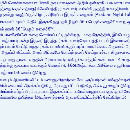
மொழிக் கொச்சைகளான பிராகிருத பாஷைகள் ஆறில் ஒன்றாகிய பைசாச பாஷை
்தை (சுருக்கத்தை) க்ஷேமேந்திரர் என்பவர் ஸம்ஸ்கிருதத்தில் எழுதினா
 ஒன்று எழுதியிருக்கிறார். அரேபிய இரவுக் கதைகள் (Arabian Night Tal
லாம் மூலம் அதில் இருக்கிறது. தமிழிலும் â€œபெருங்கதைâ€ என்று 
்கம் தான் â€˜பெரும் கதைâ€™.
 பாணினியின் கதை சொல்லப் பட்டிருக்கிறது. மகத தேசத்தில், இப்பொழுது
பாத்யாயர் என்ற இருவர் இருந்தார்கள். உபவர்ஷோபாத்தியாயர் இளைய
ம் பாடம் கேட்டு வந்தார்கள். பாணினிக்குப் படிப்பு வரவில்லை. அதனால
 அனுப்பி விட்டார். அவர் அப்படியே போய்த் தபஸ் செய்து ஈச்வர கிரு
்றார். நடராஜ தாண்டவத்தின் அவஸான (முடிகிற) காலத்தில் உண்டான 14 ச
துக்கு மூலமாக வைத்துக் கொண்டு, â€œஅஷ்டாத்யாயிâ€யை எழுதினார்
்யாயிâ€ எனப்படுகிறது.
ளையும் ஆவணியவிட்டம் பண்ணுகிறவர்கள் கேட்டிருப்பார்கள். மஹேச்வர
னின் கையால் அடிக்கப்படுகிற, அல்லது மீட்டப்படுகிற, அல்லது ஊதப்படுகி
்பிரம்மம் சப்தப் பிரம்மமுமாக இருக்கப்பட்ட பரமேச்வரனுடைய ஹஸ்த விச
்காகவே ஒலித்தன!அவற்றைத்தான் ஆவணியவிட்டத்தில் கேட்கிறோம்: