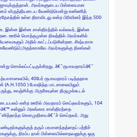
ய ராஜாவுக்குத்தான். அவர்களுடைய பிள்ளையான
யயனம் விருத்தியடைய வேண்டுமென்று எண்ணித்
தேசத்தில் உள்ள திராவிடலு என்ற பிரிவினர் இந்த 500
ன. இன்ன இன்ன சாஸ்திரத்தில் வல்லவர், இன்ன
றன. ஊரில் மொத்தமுள்ள நிலத்தில் அவர்களில்
தலியவைகளும் அதில் காட்டப்படுகின்றன. சிஷ்யராக
்கவேண்டும்;அதற்காகவே அவர்களுக்கு நிலங்கள்
ன்று சொல்லப்பட்டிருக்கிறது. â€˜ரூபாவதாரம்â€˜
யாசாலையில், 40பேர் ரூபாவதாரம் படித்ததாக
ாஜன் (A.H.1050 ) போஷித்த பாடசாலையிலும்
ுந்து, காஞ்சிக்கு அருகேயுள்ள திருமுக்கூடல்
அடையபலம் என்ற ஊரில் அவதாரம் செய்தவர்களும், 104
்â€™ என்னும் அலங்கார சாஸ்திரத்தை
€˜ஸித்தாந்த கௌமுதியைâ€˜ச் செய்தவர். அது
ர்களுக்குத் தரும் பரமானந்தத்தைப் பற்றிச்
களுக்கு, நிரம்ப நாள் பிள்ளையில்லாதவனுக்கு ஒரு