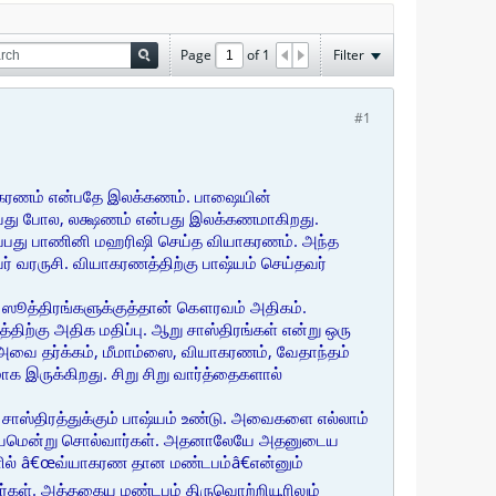
Page
of
1
Filter
#1
்யாகரணம் என்பதே இலக்கணம். பாஷையின்
து போல, லக்ஷணம் என்பது இலக்கணமாகிறது.
ருப்பது பாணினி மஹரிஷி செய்த வியாகரணம். அந்த
ர் வரருசி. வியாகரணத்திற்கு பாஷ்யம் செய்தவர்
ிட ஸூத்திரங்களுக்குத்தான் கௌரவம் அதிகம்.
திற்கு அதிக மதிப்பு. ஆறு சாஸ்திரங்கள் என்று ஒரு
. அவை தர்க்கம், மீமாம்ஸை, வியாகரணம், வேதாந்தம்
இருக்கிறது. சிறு சிறு வார்த்தைகளால்
 சாஸ்திரத்துக்கும் பாஷ்யம் உண்டு. அவைகளை எல்லாம்
பாஷ்யமென்று சொல்வார்கள். அதனாலேயே அதனுடைய
களில் â€œவ்யாகரண தான மண்டபம்â€என்னும்
ர்கள். அத்தகைய மண்டபம் திருவொற்றியூரிலும்