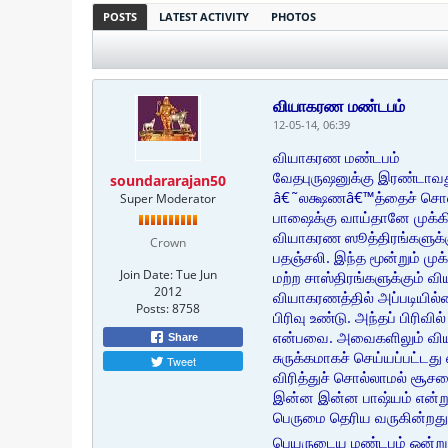
POSTS
LATEST ACTIVITY
PHOTOS
வியாகரண மண்டபம்
12-05-14, 06:39
வியாகரண மண்டபம்
வேதபுருஷனுக்கு இரண்டாவத
soundararajan50
â€˜லக்ஷணâ€™த்தைச் சொல்
Super Moderator
பாஷைக்கு வாய்தானே முக்கி
வியாகரண ஸூத்திரங்களுக்கு
Crown
பதஞ்சலி. இந்த மூன்றும் ம
Join Date:
Tue Jun
மற்ற சாஸ்திரங்களுக்கும் 
2012
வியாகரணத்தில் அப்படியில்ல
Posts:
8758
பிரிவு உண்டு. அந்தப் பிரி
என்பவை. அவைகளிலும் வியா
Share
சுருக்கமாகச் செய்யப்பட்டது
Tweet
விரித்துச் சொல்லாமல் சூச
இன்ன இன்ன பாஷ்யம் என்று
பெருமை தெரிய வருகின்றது
பெயருடைய மண்டபம் ஒன்று இ