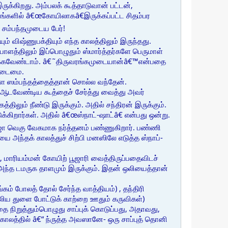
ருக்கிறது. அம்பலக் கூத்தாடுவான் பட்டன்,
ங்களில் â€œகோயிலாகâ€இருக்கப்பட்ட சிதம்பர
சம்பந்தமுடைய பேர்!
் விஷ்ணுபக்தியும் எந்த காலத்திலும் இருந்தது.
ளத்திலும் இப்பொழுதும் ஸ்மார்த்தர்களே பெருமாள்
ைக்கவேண்டாம். â€˜திருவரங்கமுடையான்â€™என்பதை
 உடைமை.
்ள ஸம்பந்தத்தைத்தான் சொல்ல வந்தேன்.
 ஆடவேண்டிய கூத்தைச் சேர்த்து வைத்து அவர்
திலும் நீண்டு இருக்கும். அதில் சந்திரன் இருக்கும்.
கிறார்கள். அதில் â€œஸ்நாட்-ஷாட்â€ என்பது ஒன்று.
ராஜா வெகு வேகமாக நர்த்தனம் பண்ணுகிறார். பண்ணி
யை அந்தக் காலத்துச் சிற்பி மனஸிலே எடுத்த ஸ்நாப்-
, மாரியம்மன் கோயிற் பூஜாரி வைத்திருப்பதைவிடச்
, அந்த டமருக தாளமும் இருக்கும். இதன் ஒலியைத்தான்
ம் போலத் தோல் சேர்ந்த வாத்தியம்) , தந்திரி
ுதலிய துளை போட்டுக் காற்றை ஊதும் கருவிகள்)
நிறுத்தும்பொழுது சாப்புக் கொடுப்பது, அதாவது,
 காலத்தில் â€“ ந்ருத்த அவஸானே- ஒரு சாப்புத் தொனி