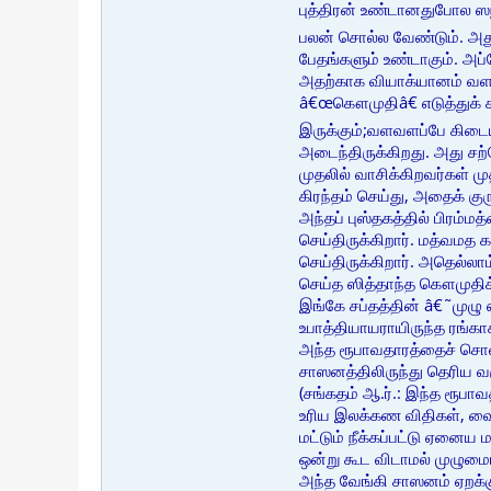
புத்திரன் உண்டானதுபோல ஸந
பலன் சொல்ல வேண்டும். அதுவ
பேதங்களும் உண்டாகும். அப
அதற்காக வியாக்யானம் வளவள
â€œகௌமுதிâ€ எடுத்துக் க
இருக்கும்;வளவளப்பே கிடைய
அடைந்திருக்கிறது. அது சற
முதலில் வாசிக்கிறவர்கள் 
கிரந்தம் செய்து, அதைக் கு
அந்தப் புஸ்தகத்தில் பிரம
செய்திருக்கிறார். மத்வம
செய்திருக்கிறார். அதெல்ல
செய்த ஸித்தாந்த கௌமுதிக
இங்கே சப்தத்தின் â€˜முழு
உபாத்தியாயராயிருந்த ரங்காசா
அந்த ரூபாவதாரத்தைச் சொல
சாஸனத்திலிருந்து தெரிய வர
(சங்கதம் ஆ.ர்.: இந்த ரூபா
உரிய இலக்கண விதிகள், வைத
மட்டும் நீக்கப்பட்டு ஏனை
ஒன்று கூட விடாமல் முழுமைய
அந்த வேங்கி சாஸனம் ஏறக்க