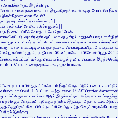
பல கோயில்களிலும் இருக்கிறது.
ில் வியாகரண தான மண்டபம் இருக்கிறது? ஏன் விஷ்ணு கோயிலில் இல்லை.
க இருக்கிறவரல்லவா சிவன்?
ோ நநாத டக்காம் நவபஞ்ச வாரம்|
ான் ஏதத் விமர்சே சிவ ஸூத்ர ஜாலம்||
றது. இதைப் பற்றிக் கொஞ்சம் சொல்லுகிறேன்.
ாமலிருப்பார். அவரே ஒரே ஆட்டமாக ஆடுகிறபோதுதான் பாஷா சாஸ்திரமே 
ேசுவரனுடைய பெயர். நடன், விடன், காயகன் என்ற உல்லாச கலைக்காரர்களில
டராஜா. யாரைக் காட்டிலும் உயர்ந்த நடனம் செய்யமுடியாதோ அவன்தான் 
என்று ஸம்ஸ்கிருத அகராதியான â€œஅமரகோசம்â€சொல்கிறது. â€˜ அம்ப
த்தாடுவான் பட்டன் என்பது பிராமணர்களுக்கு உரிய பெயராக இருந்ததென
்ல தமிழ்ப் பெயராக வைத்துக்கொண்டிருக்கிறார்கள்.
என்று பம்பாயில் ஒரு அச்சுக்கூடம் இருக்கிறது. அதில் பழைய காலத்தில
ல் வரிசையாக வெளியிடப்பட்டன. அந்த மாலையில் â€˜பிராசீன லேகமாலை
ு ஸம்ஸ்கிருத சாஸனங்கள் அதில் இருக்கின்றன. அந்த சாஸனங்களுக்குள்
ா நதிக்கும் கோதாவரி நதிக்கும் நடுவில் இருப்பது. அந்த நாட்டில் அகப்
அந்தத் தெலுங்குச் சீமையில் அரசாட்சி செய்து வந்த கீழைச் சாளுக்கிய ர
பந்தம் இருந்தது.
லைக் காட்டிய ராஜராஜ சோழனுடைய புத்ர வம்சம் பௌத்ரர்களோடேயே மு