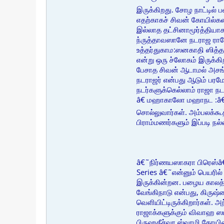
இருக்கிறது. சோழ நாட்டில் 
எதற்காகச் சிவன் கோயில்கள
இல்லாத தட்சினாமூர்த்தியா
ந்ருத்தாவஸானே நடராஜ ராஜ
உத்தர்துகாம:ஸனகாதி ஸித்த
என்று ஒரு ச்லோகம் இருக்கி
பேசாத சிவன் ஆடாமல் அசங்க
நடராஜர் என்பது ஆடும் பரம
நடர்களுக்கெல்லாம் ராஜா ந
â€ மஹாகாலோ மஹாநட :â€ 
சொல்லுவார்கள். அம்பலக்கூ
பிராம்மணர்களும் இப்படி நல
â€˜நிர்ணயஸாகரா பிரெஸ்â€™
Series â€˜என்னும் பெயரி
இருக்கின்றன. பழைய காலத்த
வேங்கிநாடு என்பது, கிருஷ்ண
வெளியிட்டிருக்கிறார்கள். 
ராஜாக்களுக்கும் விவாஹ ஸம்
பிருஹதீச்வர ஸ்வாமி கோயி