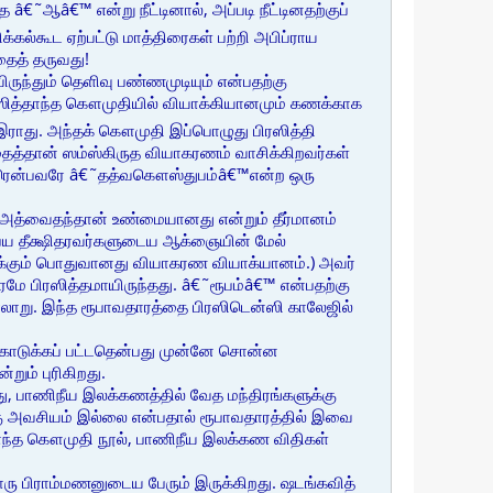
˜ஆâ€™ என்று நீட்டினால், அப்படி நீட்டினதற்குப்
கல்கூட ஏற்பட்டு மாத்திரைகள் பற்றி அபிப்ராய
தைத் தருவது!
ருந்தும் தெளிவு பண்ணமுடியும் என்பதற்கு
ல் ஸித்தாந்த கௌமுதியில் வியாக்கியானமும் கணக்காக
இராது. அந்தக் கௌமுதி இப்பொழுது பிரஸித்தி
தைத்தான் ஸம்ஸ்கிருத வியாகரணம் வாசிக்கிறவர்கள்
்ஷிதரென்பவரே â€˜தத்வகௌஸ்துபம்â€™என்ற ஒரு
், அத்வைதந்தான் உண்மையானது என்றும் தீர்மானம்
பைய தீக்ஷிதரவர்களுடைய ஆக்ஞையின் மேல்
களுக்கும் பொதுவானது வியாகரண வியாக்யானம்.) அவர்
ே பிரஸித்தமாயிருந்தது. â€˜ரூபம்â€™ என்பதற்கு
ரலாறு. இந்த ரூபாவதாரத்தை பிரஸிடென்ஸி காலேஜில்
 கொடுக்கப் பட்டதென்பது முன்னே சொன்ன
ும் புரிகிறது.
டது, பாணிநீய இலக்கணத்தில் வேத மந்திரங்களுக்கு
்கு அவசியம் இல்லை என்பதால் ரூபாவதாரத்தில் இவை
த்தாந்த கௌமுதி நூல், பாணிநீய இலக்கண விதிகள்
ரு பிராம்மணனுடைய பேரும் இருக்கிறது. ஷடங்கவித்