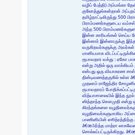
வழிப் பேத்தி) அம்மங்கா தே
குலோத்துங்கன்தான் அப்பு
தமிழ்நாட்டிலிருந்து 500 ப
பிராம்மணர்களுடைய வம்சஸ்
அந்த 500 பிராம்மணர்களுட
இன்ன காரியங்கள் செய்ய வ
இன்னார் இன்னாருக்கு இந்த 
வருகிறவர்களுக்கு அவர்கள்
மானியமாக விடப்பட்டிருக்கி
ரூபாவதார வக்து : ஏகோ பாக
என்று அதில் ஒரு வாக்கியம
என்பது ஒரு வியாகரண சாஸ்
தின்டிவணத்தருகில் உள்ள 
முதலாம் ராஜேந்திர சோழனின
ரூபாவதாரம் போதிக்கப்பட்டி
வித்யாசாலையில் இந்த நூல்
ஸித்தாந்த கௌமுதி என்று 
கிரந்தங்களை எழுதினவர்கள
எழுதினவர்களுமாகிய அப்பை
பாணினியின் ஸூத்ரத்திற்கு
â€œஅர்த்த மாத்ரா லாகவேன
சொல்லப்பட்டிருக்கிறது. â