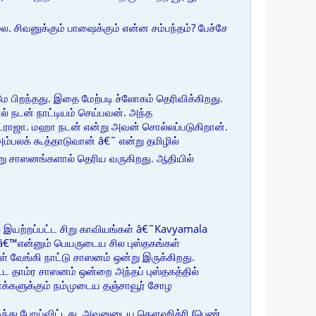
 சிவனுக்கும் பாஷைக்கும் என்ன சம்பந்தம்? பேச்சே
பிறந்தது. இதை மேற்படி ச்லோகம் தெரிவிக்கிறது.
் நடன் நாட்டியம் செய்பவன். அந்த
நடராஜா. மஹா நடன் என்று அவன் சொல்லப்படுகிறான்.
லக் கூத்தாடுவான் â€˜ என்று தமிழில்
்று சாஸனங்களால் தெரிய வருகிறது. ஆதியில்
் இயற்றப்பட்ட சிறு காவியங்கள் â€˜Kavyamala
â€™என்னும் பெயருடைய சில புஸ்தகங்கள்
 வேங்கி நாட்டு சாஸனம் ஒன்று இருக்கிறது.
பட்ட தாம்ர சாஸனம் ஒன்றை அந்தப் புஸ்தகத்தில்
ாஜாக்களுக்கும் நம்முடைய தஞ்சாவூர் சோழ
டிந்து போய்விட்டது. அவனுடைய தௌஹித்ரி (பெண்