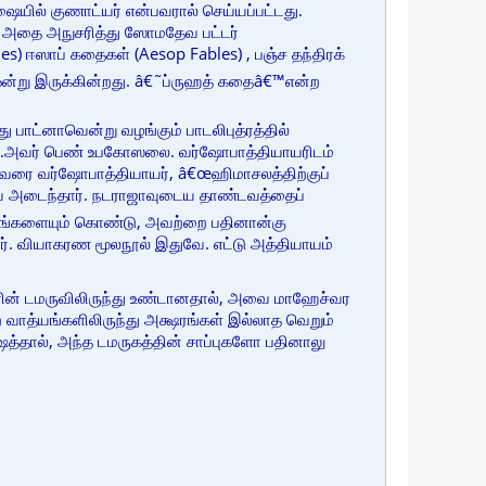
யில் குணாட்யர் என்பவரால் செய்யப்பட்டது.
ர். அதை அநுசரித்து ஸோமதேவ பட்டர்
es) ஈஸாப் கதைகள் (Aesop Fables) , பஞ்ச தந்திரக்
ஒன்று இருக்கின்றது. â€˜ப்ருஹத் கதைâ€™என்ற
 பாட்னாவென்று வழங்கும் பாடலிபுத்ரத்தில்
வர்.அவர் பெண் உபகோஸலை. வர்ஷோபாத்தியாயரிடம்
் அவரை வர்ஷோபாத்தியாயர், â€œஹிமாசலத்திற்குப்
பையை அடைந்தார். நடராஜாவுடைய தாண்டவத்தைப்
ப்தங்களையும் கொண்டு, அவற்றை பதினான்கு
. வியாகரண மூலநூல் இதுவே. எட்டு அத்தியாயம்
னின் டமருவிலிருந்து உண்டானதால், அவை மாஹேச்வர
ற வாத்யங்களிலிருந்து அக்ஷரங்கள் இல்லாத வெறும்
ேஷத்தால், அந்த டமருகத்தின் சாப்புகளோ பதினாலு