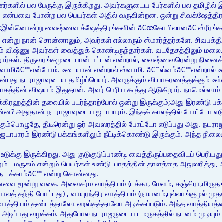
மணர்களில் பல பேருக்கு இருக்கிறது. அவர்களுடைய பேர்களில் பல தமிழில் இ
 என்பவை போன்ற பல பெயர்கள் அதில் வருகின்றன. ஒன்று சிவக்ஷேத்திர
ர்;இன்னொன்று வைஷ்ணவ க்ஷேத்திரங்களின் â€œகோயிலானâ€ ஸ்ரீரங்க 
று நான் சொன்னாலும், அவர்கள் எல்லாரும் ஸ்மார்த்தர்களே. சிவபக்தியும
 விஷ்ணு அவர்கள் வைத்துக் கொண்டிருந்தார்கள். வடதேசத்திலும் மலையா
றார்கள். திருவரங்கமுடையான் பட்டன் என்றால், வைஷ்ணவரென்று நின
கஸ்வாமிâ€™என்போம். உடையான் என்றால் ஸ்வாமி. â€˜ஸ்வம்â€™என்றால்
ன்பது நடராஜாவுடைய தமிழ்ப்பெயர். அவருக்கும் வியாகரணத்துக்கும் உள
கத்தின் விஷயம் இதுதான். அவர் பெரிய கூத்து ஆடுகிறார். நாமெல்லாம்
கிரஹத்தின் தலையில் படர்ந்தாற்போல் ஒன்று இருக்கும்;அது இரண்டு பக்கத்
ன்ன? அதுதான் நடராஜாவுடைய ஜடாபாரம். இந்தக் காலத்தில் போட்டோ எடுக்
்கும்பொழுதே, திடீரென்று ஒர் அவஸரத்தில் போட்டோ எடுப்பது அது. நட
 ஜடாபாரம் இரண்டு பக்கங்களிலும் நீட்டிக்கொண்டு இருக்கும். அந்த நிலை
ுக்கு இருக்கிறது. அது குடுகுடுப்பாண்டி வைத்திருப்பதைவிடப் பெரியது
றும் டமருகம் என்றும் பெயர்கள் உண்டு. பாதத்தின் தாளத்தை அநுஸரித்து
த டக்காம்â€™ என்று சொன்னது.
வை மூன்று வகை. அவைசர்ம வாத்தியம் (டக்கா, மேளம், கஞ்சிரா,மிருதங்க
போலத் தந்தி போட்டது) , வாயுரந்திர வாத்தியம் (நாயனம்,புல்லாங்குழல் ம
த்தியம் தண்டத்தாலோ ஹஸ்தத்தாலோ அடிக்கப்படும். அந்த வாத்தியத்தை 
் அடிப்பது வழக்கம். அதுபோல நடராஜருடைய டமருகத்தில் நடனம் முடியும்