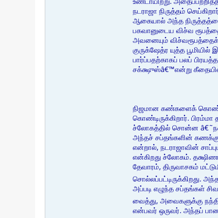
உண்டாயிற்று. அதைப்பற்றித
நடராஜா நிருத்தம் செய்கிறா
ஆகையால் அந்த நிருத்தத்தை
பகவானுடைய விச்வ ரூபத்தைத
அவனையும் விச்வரூபத்தைக் க
குருக்ஷேத்ர யுத்த பூமியில
பார்ப்பதற்காகப் பலப் பிரயத
சக்க்ஷுஸ்â€™என்று கீதையி
நிஜமான கண்களைக் கொண்டு ஸ
கொண்டிருக்கிறார். பிரம்மா 
ச்லோகத்தில் சொன்ன â€˜நவ 
அந்தச் சப்தங்களின் கணக்க
என்றால், நடராஜாவின் சாப
என்கிறது ச்லோகம். தக்ஷிணாம
தேவாரம், திருவாசகம் மட்டு
சொல்லப்பட்டிருக்கிறது. அந
அப்படி எழுந்த சப்தங்கள் 
வைத்து, அவைகளுக்கு நந்தி
என்பவர் ஒருவர். அந்தப் ப