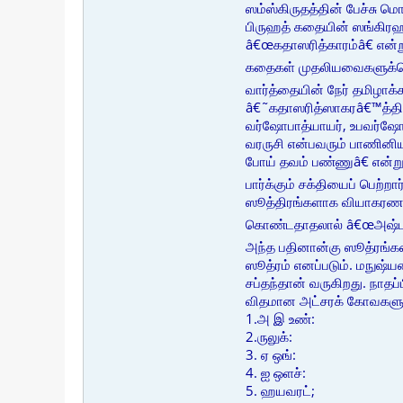
ஸம்ஸ்கிருதத்தின் பேச்சு 
பிருஹத் கதையின் ஸங்கிரஹத
â€œகதாஸரித்காரம்â€ என்று
கதைகள் முதலியவைகளுக்கெல்
வார்த்தையின் நேர் தமிழாக
â€˜கதாஸரித்ஸாகரâ€™த்தில்
வர்ஷோபாத்யாயர், உபவர்ஷோ
வரருசி என்பவரும் பாணினியு
போய் தவம் பண்ணுâ€ என்று
பார்க்கும் சக்தியைப் பெற
ஸூத்திரங்களாக வியாகரணத்
கொண்டதாதலால் â€œஅஷ்டாத
அந்த பதினான்கு ஸூத்ரங்க
ஸூத்ரம் எனப்படும். மநுஷ்ய
சப்தந்தான் வருகிறது. நாதப
விதமான அட்சரக் கோவகளுக
1.அ இ உண்:
2.ருலுக்:
3. ஏ ஒங்:
4. ஐ ஒளச்:
5. ஹயவரட்;