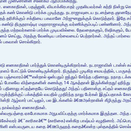
்தான் முன்சொன்ன ச்லோகம் ஆரம்பிக்கிறது.
ர். ஸனகாதிகள், பதஞ்ஜலி, வியாக்கிரபாதர் முதலியவர்கள் சுற்றி நின்று
க் கண் கொண்டு பார்க்க முடிந்தது. நடராஜாவுடைய நடனத்தை ஞானநேத்திரம
் தரிசிக்கும் சக்தியை பகவானே அர்ஜுனனுக்குக் கொடுத்தார். இதே சக
ண்டு திருதராஷ்டிர மஹாராஜாவுக்கு வர்ணிக்கும்படிப் பண்ணினார். அந்த 
் இருந்த மற்றவர்களால் பார்க்க முடியவில்லை. தேவதைகளும், ரிஷிகளும், 
்தனம் செய்து, அதற்கு வேண்டிய பார்வையைப் பெற்றார்கள். அந்தப் பார்வை 
ல் பகவான் சொல்கிறார்.
னகாதிகள் பார்த்துக் கொண்டிருக்கிறார்கள். நடராஜாவின் டான்ஸ் கச்
தாளம் போட்டுக் கொண்டிருக்கிறார். நிருத்தம் முடிகிற ஸமயத்தில், டமருகத்
பஞ்சவாரம்â€™என்றால் ஒன்பதும் ஐந்தும் சேர்ந்த பதினாலு. நநாத டக்க
ுப் போலவே வித்தைகளின் கணக்கு 14 ஆகத்தான் இருக்கின்றது! ஹிந்து ம
்பும் பதினாலு சப்தத்தையே கொடுத்தது! அந்தப் பதினான்கு சப்தம் ஸன
ூர்த்திக்குப் பக்கத்தில் வயதில் முதிர்ந்த நாலு பேர்கள் இருப்பதாகக் 
மின்றி ஆழ்வார் பாட்டிலும், பல இடங்களில் â€œஅன்றாலின் கீழிருந்து அறம
்த நால்வர்தம் ஸனகாதிகள்.
சிவஸ்வரூபத்தை ஏகபோகமாக அநுபவிப்பதற்கு மார்க்கமாக இருந்தன. அந்
கேச்வரர் â€˜காரிகாâ€™ (காரிகை) என்கிற பாஷ்யம் எழுதினார். அப்ப
ாணினி என்பவருடைய கதை â€œபிருஹத் கதைâ€என்ற புஸ்தகத்தில் சொல்லப