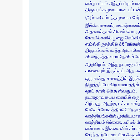
என்ற பட்டம் அந்தப் பிராம்
திருவரங்கமுடையான் பட்டன்
(அம்பல) சம்பந்தமுடைய பே
இங்கே சைவம், வைஷ்ணவம் என்
அதனால்தான் சிவன் பெயரும்
கோயில்களில் பூஜை செய்கி
ஸம்ஸ்கிருதத்தில் â€˜ரங்
திருவம்பலக் கூத்தாடுவானெ
â€œந்ருத்தாவஸாநேâ€ ச்லோ
ஆடுகிறார். அந்த நடராஜ விக்
கங்கையும் இருக்கும் அது எ
ஒரு வஸ்து சலனத்தில் இருக
நிறுத்தப் போகிற ஸமயத்தில்
ஷாட் தான் அந்த ஸ்வரூபம்.
நடராஜாவுடைய கையில் ஒரு உட
சிறியது. அதற்கு டக்கா என்
மேலே ச்லோகத்தில்â€™நநா
வாத்தியங்களில் முக்கியமான
வாத்தியம் (வீணை, ஃபிடில் 
என்பவை. இவைகளில் சர்ம வா
சேர்ந்தாற்போலச் சில அடிகள