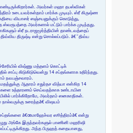
 கொண்டிருக்கிறார்கள். அவர்கள் மஹா தபஸ்விகள்
் உடையவர்கள்தாம் பார்க்க முடியும். ஸ்ரீ கிருஷ்ண
்தியை வியாஸர் ஸஞ்சயனுக்கும் கொடுத்து,
ஸ்வரூபத்தை அவர்களால் மட்டும் பார்க்க முடிந்தது.
யோகிகளும் ஸ்ரீ நடராஜமூர்த்தியின் தாண்டவத்தைப்
திவ்விய திருஷ்டி என்று சொல்லப்படும். â€˜திவ்ய
சேரியில் விஷ்ணு மத்தளம் கொட்டிக்
தில் சாப்பு கிடுகிடுவென்று 14 சப்தங்களாக உதிர்ந்தது.
ாம் நவபஞ்சவாரம்.
தத்துக்கு ஆதாரம் சதுர்தச வித்யா என்கிற 14
காதிகளை உத்தாரணம் செய்வதற்காக உண்டாயின
கோயிலில் பார்க்கிறோமே, அவர்தாம் ஸனகாதிகள்.
் நால்வருக்கு உரைத்தâ€ விஷயம்
த சப்தங்களை â€œமாஹேச்வர ஸூத்திரம்â€ என்று
ொழுது அங்கே இருந்தவர்களுல் பாணினி மஹரிஷி
்பட்டிருக்கிறது. அந்த பிருஹத் கதையானது,