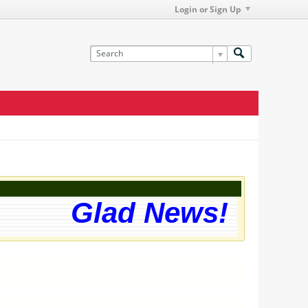
Login or Sign Up
Glad News! The web