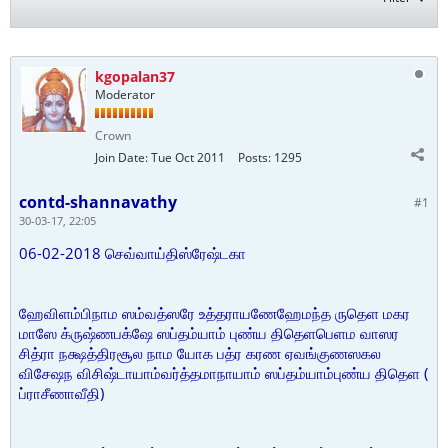
kgopalan37
Moderator
Crown
Join Date:
Tue Oct 2011
Posts:
1295
contd-shannavathy
#1
30-03-17, 22:05
06-02-2018
செவ்வாய்திஸ்ரேஷ்டகா
ஹேவிளம்பிநாம ஸம்வத்ஸரே உத்தராயணேஹேமந்த ருதெள மகர
மாஸே க்ருஷ்ணபக்ஷே ஸப்தம்யாம் புண்ய திதெளபெளம வாஸர
சித்ரா நக்ஷத்திரசூல நாம யோக பத்ர கரண ஏவங்குணஸகல
(
விசேஷந விசிஷ்டாயாம்வர்த்தமாநாயாம் ஸப்தம்யாம்புண்ய திதெள
)
ப்ராசீணாவீதி