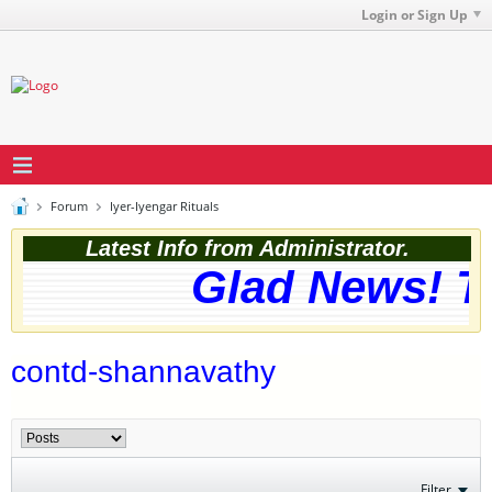
Login or Sign Up
Forum
Iyer-Iyengar Rituals
Latest Info from Administrator.
Glad News! The
contd-shannavathy
Filter