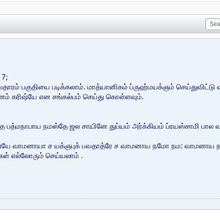
17;
ாரம் பகுதியை படிக்கலாம். மாத்யானிகம் ப்ருஹ்மயக்ஞம் செய்துவிட்டு
னம் கரிஷ்யே என சங்கல்பம் செய்து கொள்ளவும்.
்தே பத்மநாபாய நமஸ்தே ஜல சாயினே துப்யம் அர்க்கியம் ப்ரயஸ்சாமி பா
ாணயே வாமனாயா ச யக்ஞபுக் பவதாத்ரே ச வாமனாய நமோ நம: வாமனாய நம;
ள் எல்லோரும் செய்யலாம் .