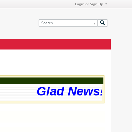
Login or Sign Up
Glad News! The w