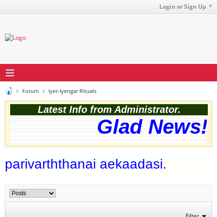
Login or Sign Up
Forum
Iyer-Iyengar Rituals
Latest Info from Administrator.
Glad News! T
parivarththanai aekaadasi.
Filter