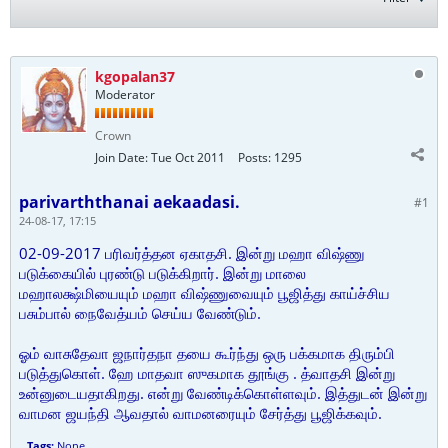
kgopalan37
Moderator
Crown
Join Date:
Tue Oct 2011
Posts:
1295
parivarththanai aekaadasi.
#1
24-08-17, 17:15
02-09-2017 பரிவர்த்தன ஏகாதசி. இன்று மஹா விஷ்ணு
படுக்கையில் புரண்டு படுக்கிறார். இன்று மாலை
மஹாலக்ஷ்மியையும் மஹா விஷ்ணுவையும் பூஜித்து காய்ச்சிய
பசும்பால் நைவேத்யம் செய்ய வேண்டும்.
ஓம் வாசுதேவா ஜநார்தநா தயை கூர்ந்து ஒரு பக்கமாக திரும்பி
படுத்துகொள். ஹே மாதவா ஸுகமாக தூங்கு . த்வாதசி இன்று
உன்னுடையதாகிறது. என்று வேண்டிக்கொள்ளவும். இத்துடன் இன்று
வாமன ஜயந்தி ஆவதால் வாமனரையும் சேர்த்து பூஜிக்கவும்.
Tags:
None