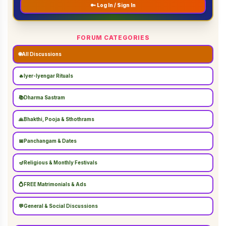
🔑 Log In / Sign In
FORUM CATEGORIES
🌐
All Discussions
🔥
Iyer-Iyengar Rituals
📚
Dharma Sastram
🙏
Bhakthi, Pooja & Sthothrams
📅
Panchangam & Dates
🪔
Religious & Monthly Festivals
💍
FREE Matrimonials & Ads
💬
General & Social Discussions