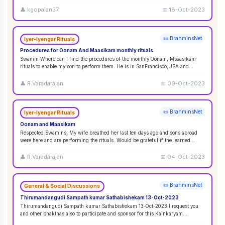
👤
kgopalan37
📅
18-Oct-2023
📜 BrahminsNet
Iyer-Iyengar Rituals
Procedures for Oonam And Maasikam monthly rituals
Swamin Where can I find the procedures of the monthly Oonam, Msaasikam
rituals to enable my son to perform them. He is in SanFrancisco,USA and
second son in Sin
...
👤
R.Varadarajan
📅
09-Oct-2023
📜 BrahminsNet
Iyer-Iyengar Rituals
Oonam and Maasikam
Respected Swamins, ​​​​​​My wife breathed her last ten days ago and sons abroad
were here and are performing the rituals. Would be grateful if the learned
Swami
...
👤
R.Varadarajan
📅
04-Oct-2023
📜 BrahminsNet
General & Social Discussions
Thirumandangudi Sampath kumar Sathabishekam 13-Oct-2023
Thirumandangudi Sampath kumar Sathabishekam 13-Oct-2023 I request you
and other bhakthas also to participate and sponsor for this Kainkaryam.
Ramanujavipra D
...