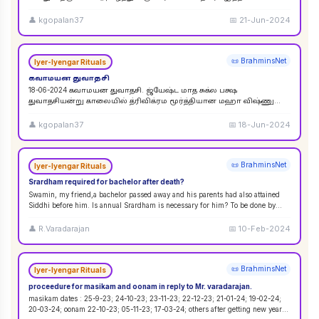
விசுவேதேவருக்கு சிராத்த தினத்தின் போது சாப்பாடு
...
👤
kgopalan37
📅
21-Jun-2024
📜 BrahminsNet
Iyer-Iyengar Rituals
கவாமயன துவாதசி
18-06-2024 கவாமயன துவாதசி. ஜ்யேஷ்ட மாத சுக்ல பக்ஷ
துவாதசியன்று காலையில் த்ரிவிக்ரம மூர்த்தியான மஹா விஷ்ணு
படத்தை துளசி, மல்லிகை பூ ஆகியவற்றால் பூஜை ஸஹஸ்ர நாமா
...
👤
kgopalan37
📅
18-Jun-2024
📜 BrahminsNet
Iyer-Iyengar Rituals
Srardham required for bachelor after death?
Swamin, my friend,a bachelor passed away and his parents had also attained
Siddhi before him. Is annual Srardham is necessary for him? To be done by
whom? Requ
...
👤
R.Varadarajan
📅
10-Feb-2024
📜 BrahminsNet
Iyer-Iyengar Rituals
proceedure for masikam and oonam in reply to Mr. varadarajan.
masikam dates : 25-9-23; 24-10-23; 23-11-23; 22-12-23; 21-01-24; 19-02-24;
20-03-24; oonam 22-10-23; 05-11-23; 17-03-24; others after getting new year
...