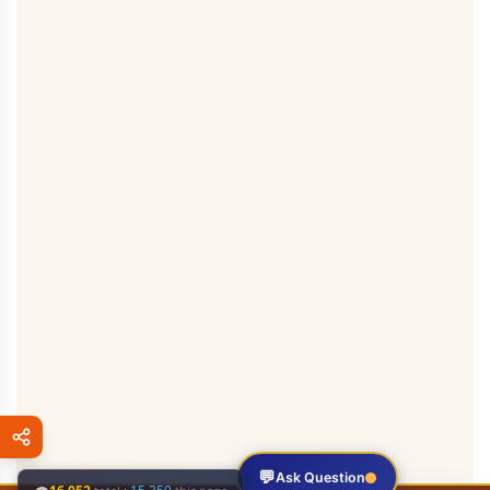
💬
Ask Question