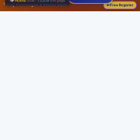
👁
16,052
·
15,359
total
this page
✨
Daily Panchangam & Shastra Alerts
🔑
Free Register
Share this:
About
Serving the Sri Vaishnava community since August 19, 1989 with authentic
Vedic knowledge, Dharma Sastram guides, Panchangam tools, and religious
services.
Quick Links
Home
Vedic Rituals
Divyadesams
Dharma Sastram
Panchangam