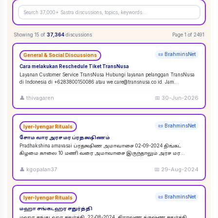
Showing
15
of
37,364
discussions
Page
1
of
2491
📜 BrahminsNet
General & Social Discussions
Cara melakukan Reschedule Tiket TransNusa
Layanan Customer Service TransNusa Hubungi layanan pelanggan TransNusa
di Indonesia di +6283800150086 atau we.care@transnusa.co.id. Jam
operasional: 09:00 - 17:
...
👤
thivagaren
📅
30-Jun-2026
📜 BrahminsNet
Iyer-Iyengar Rituals
சோம வார அரச மர ப்ரதக்ஷிணம்
Pradhakshina amavasai ப்ரதக்ஷிண அமாவாசை 02-09-2024 திங்கட்
கிழமை காலை 10 மணி வரை அமாவாசை இருந்தாலும் அரச மர
ப்ரதக்ஷிணம் செய்யலாம். 02-09-2024 அமாவாசை முழுவத
...
👤
kgopalan37
📅
29-Aug-2024
📜 BrahminsNet
Iyer-Iyengar Rituals
மஹா சங்கடஹர சதுர்த்தி
மஹா சங்கடஹர சதுர்த்தி. 22-08-2024. சிராவண க்ருஷ்ண சதுர்த்தி.