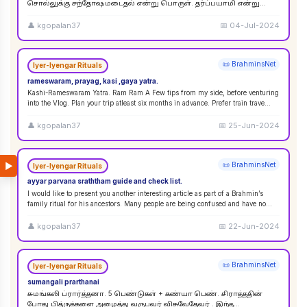
சொல்லுக்கு சந்தோஷமடைதல் என்று பொருள். தர்ப்பயாமி என்று
சொல்லும்பொழுது சந்தோஷமடையுங்கள் என்று பொருள்
கொள்ளலாம்
...
👤
kgopalan37
📅
04-Jul-2024
📜 BrahminsNet
Iyer-Iyengar Rituals
rameswaram, prayag, kasi ,gaya yatra.
Kashi-Rameswaram Yatra. Ram Ram A Few tips from my side, before venturing
into the Vlog. Plan your trip atleast six months in advance. Prefer train trave
...
👤
kgopalan37
📅
25-Jun-2024
▶
📜 BrahminsNet
Iyer-Iyengar Rituals
ayyar parvana sraththam guide and check list.
I would like to present you another interesting article as part of a Brahmin’s
family ritual for his ancestors. Many people are being confused and have no
idea
...
👤
kgopalan37
📅
22-Jun-2024
📜 BrahminsNet
Iyer-Iyengar Rituals
sumangali prarthanai
சுமங்கலி ப்ரார்த்தனா. 5 பெண்டுகள் + கண்யா பெண். சிராத்ததின்
போது பித்ருக்களை அழைத்து வருபவர் விசுவேதேவர் . இந்த