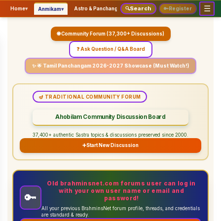
☰
Search
▾
▾
▾
Home
▾
Astro & Panchangam
🔍
Vaidhikam & Sastram
🔑
Register
Servic
Anmikam
🌐 Community Forum (37,300+ Discussions)
❓ Ask Question / Q&A Board
✨ 🌟 Tamil Panchangam 2026-2027 Showcase (Must Watch!)
🪔 TRADITIONAL COMMUNITY FORUM
Ahobilam Community Discussion Board
37,400+ authentic Sastra topics & discussions preserved since 2000.
➕
Start New Discussion
Old brahminsnet.com forums user can log in
with your own user name or email and
🔑
password!
All your previous BrahminsNet forum profile, threads, and credentials
are standard & ready.