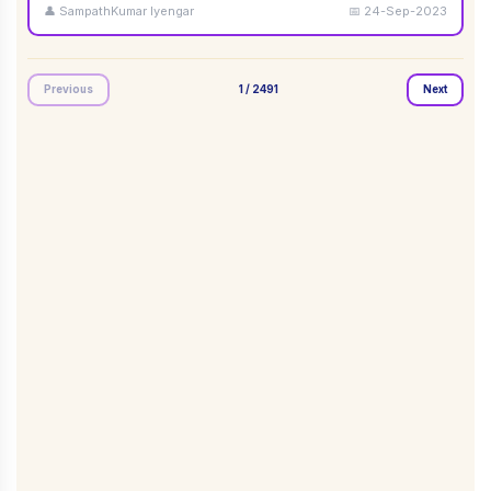
👤
SampathKumar Iyengar
📅
24-Sep-2023
Previous
1
/
2491
Next