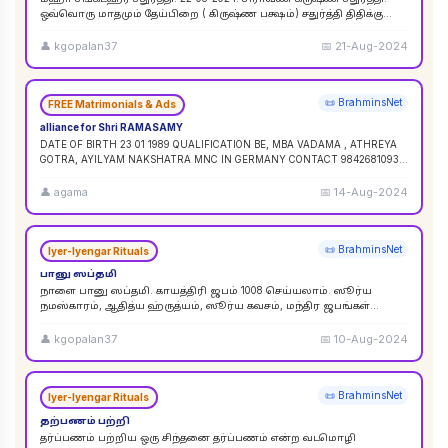
ஒவ்வொரு மாதமும் தேய்பிறை ( கிருஷ்ண பக்ஷம்) சதுர்த்தி திதிக்கு
ஸங்கட ஹர சதுர்த்தி எனப் பெயர். ஆனால
...
👤
kgopalan37
📅
21-Aug-2024
📜 BrahminsNet
FREE Matrimonials & Ads
alliance for Shri RAMASAMY
DATE OF BIRTH 23 01 1989 QUALIFICATION BE, MBA VADAMA , ATHREYA
GOTRA, AYILYAM NAKSHATRA MNC IN GERMANY CONTACT 9842681093 /
9840120854
...
👤
agama
📅
14-Aug-2024
📜 BrahminsNet
Iyer-Iyengar Rituals
பானு ஸப்தமி
நாளை பானு ஸப்தமி. காயத்திரி ஜபம் 1008 செய்யலாம். ஸூர்ய
நமஸ்காரம், ஆதித்ய ஹ்ருத்யம், ஸூர்ய கவசம், மந்திர ஜபங்கள்
செய்யலாம். இது ஸூர்ய கிரஹண புண்ய காலத்திற்கு ச
...
👤
kgopalan37
📅
10-Aug-2024
📜 BrahminsNet
Iyer-Iyengar Rituals
தற்பணம் பற்றி
தர்ப்பணம் பற்றிய ஒரு சிந்தனை தர்ப்பணம் என்ற வடமொழி