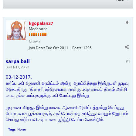
kgopalan37
Moderator
Crown
Join Date:
Tue Oct 2011
Posts:
1295
sarpa bali
#1
30-11-17, 23:23
03-12-2017.
ஸர்ப்ப பலி ஆவணி அவிட்டம் அன்று ஆரம்பித்தது இன்றுடன் முடிவு
அடைகிறது. தினசரி உத்தேசமாக நான்கு மாத காலம் தினம் அரிசி
மாவு நல்ல பாம்புகளுக்கு பலி போட்டது இன்று
முடிவடைகிறது. இன்று மாலை ஆவணி அவிட்டத்தன்று செய்தது
போல பலாச பூக்கலாளும், சரக்கொன்றை சமித்துகளாலும் ஹோமம்
செய்து ஸர்ப்பபலி கர்மாவை பூர்த்தி செய்ய வேண்டும்.
Tags:
None