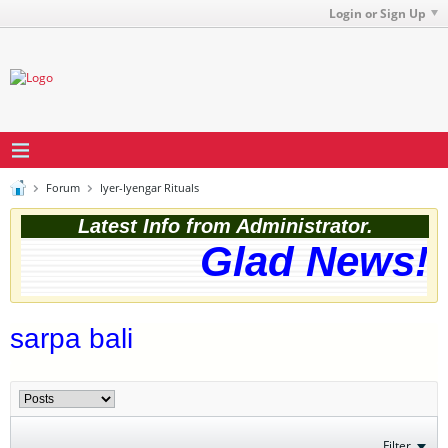
Login or Sign Up
Forum
Iyer-Iyengar Rituals
Latest Info from Administrator.
Glad News! T
sarpa bali
Filter