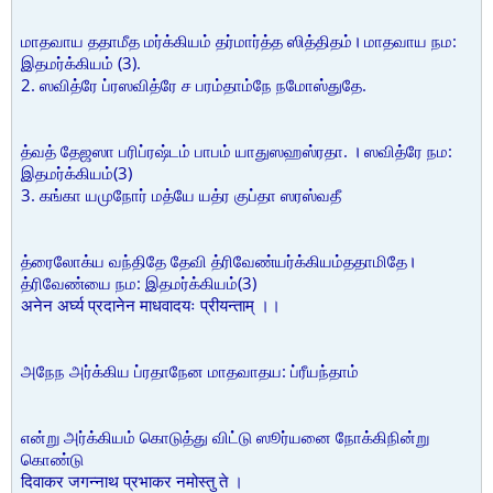
மாதவாய ததாமீத மர்க்கியம் தர்மார்த்த ஸித்திதம்। மாதவாய நம:
இதமர்க்கியம் (3).
2. ஸவித்ரே ப்ரஸவித்ரே ச பரம்தாம்நே நமோஸ்துதே.
த்வத் தேஜஸா பரிப்ரஷ்டம் பாபம் யாதுஸஹஸ்ரதா. । ஸவித்ரே நம:
இதமர்க்கியம்(3)
3. கங்கா யமுநோர் மத்யே யத்ர குப்தா ஸரஸ்வதீ
த்ரைலோக்ய வந்திதே தேவி த்ரிவேண்யர்க்கியம்ததாமிதே।
த்ரிவேண்யை நம: இதமர்க்கியம்(3)
अनेन अर्घ्य प्रदानेन माधवादयः प्रीयन्ताम् ।।
அநேந அர்க்கிய ப்ரதாநேன மாதவாதய: ப்ரீயந்தாம்
என்று அர்க்கியம் கொடுத்து விட்டு ஸூர்யனை நோக்கிநின்று
கொண்டு
दिवाकर जगन्नाथ प्रभाकर नमोस्तु ते ।