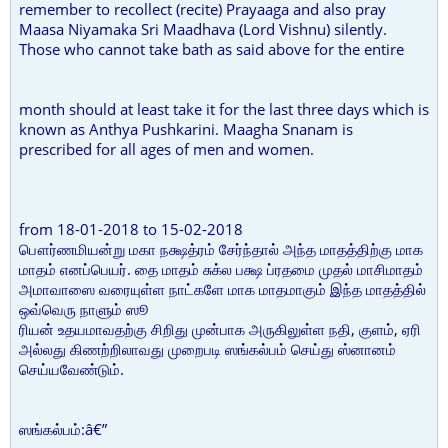
remember to recollect (recite) Prayaaga and also pray
Maasa Niyamaka Sri Maadhava (Lord Vishnu) silently.
Those who cannot take bath as said above for the entire
month should at least take it for the last three days which is
known as Anthya Pushkarini. Maagha Snanam is
prescribed for all ages of men and women.
from 18-01-2018 to 15-02-2018
பௌர்ணமியன்று மகா நக்ஷத்ரம் சேர்ந்தால் அந்த மாதத்திற்கு மாக
மாதம் எனப்பெயர். தை மாதம் சுக்ல பக்ஷ ப்ரதமை முதல் மாசிமாதம்
அமாவாஸை வரையுள்ள நாட்களே மாக மாதமாகும் இந்த மாதத்தில்
ஒவ்வெரு நாளும் ஸூ
ரியன் உதயமாவதற்கு சிறிது முன்பாக அருகிலுள்ள நதி, குளம், ஏரி
அல்லது கிணற்றிலாவது முறைபடி ஸங்கல்பம் செய்து ஸ்னானம்
செய்யவேண்டும்.
ஸங்கல்பம்:â€”