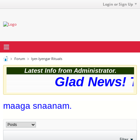
Login or Sign Up
Forum
Iyer-Iyengar Rituals
Latest Info from Administrator.
Glad News! Th
maaga snaanam.
Filter