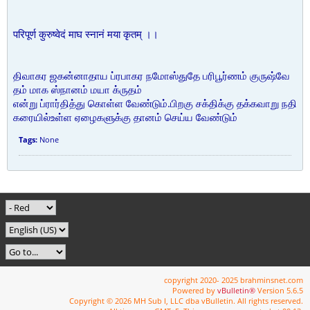
परिपूर्ण कुरुष्वेदं माघ स्नानं मया कृतम् ।।
திவாகர ஜகன்னாதாய ப்ரபாகர நமோஸ்துதே பரிபூர்ணம் குருஷ்வே
தம் மாக ஸ்நானம் மயா க்ருதம்
என்று ப்ரார்தித்து கொள்ள வேண்டும்.பிறகு சக்திக்கு தக்கவாறு நதி
கரையில்உள்ள ஏழைகளுக்கு தானம் செய்ய வேண்டும்
Tags:
None
copyright 2020- 2025 brahminsnet.com
Powered by
vBulletin®
Version 5.6.5
Copyright © 2026 MH Sub I, LLC dba vBulletin. All rights reserved.