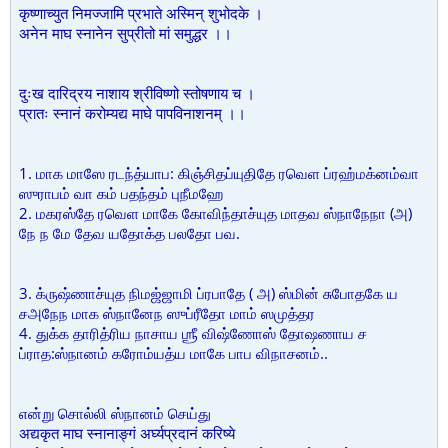
कृष्णाच्युत निमज्जामि प्रभाते अस्मिन् शुभोदके ।
अनेन माघ स्नानेन सुप्रीतो मां समुद्धर ।।
दुःख दारिद्रय नाशाय श्रीविष्णो स्तोषणाय च ।
प्रातः स्नानं करोम्यद्य माघे पापविनाशनम् ।।
1. மாக மாஸே ரடந்த்யாப: கிஞ்சிதப்யுதிதே ரவெள ப்ரஹ்மக்னம்வா
ஸுராபம் வா கம் பதந்தம் புநீமஹே
2. மகரஸ்தே ரவெள மாகே கோவிந்தாச்யுத மாதவ ஸ்நாநேநா (அ)
நே ந மே தேவ யதோக்த பலதோ பவ.
3. க்ருஷ்ணாச்யுத நிமஜ்ஜாமி ப்ரபாதே ( அ) ஸ்மின் சுபோதகே ய
சஅநேந மாக ஸ்நானேந ஸுப்ரீதோ மாம் ஸமுத்தர
4. துக்க தாரித்ரிய நாசாய ஶ்ரீ விஷ்ணோஸ் தோஷணாய ச
ப்ராத:ஸ்நானம் கரோம்யத்ய மாகே பாப விநாசனம்..
என்று சொல்லி ஸ்நானம் செய்து
अद्यकृत माघ स्नानाङ्गं अर्घ्यप्रदानं करिष्ये