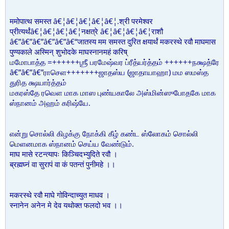
ममोपात्थ समस्त â€¦â€¦â€¦â€¦â€¦.श्री परमेश्वर
प्रीत्यर्थंâ€¦â€¦â€¦â€¦नक्षत्रे â€¦â€¦â€¦â€¦राशौ
â€”â€”â€”â€”â€”â€“जातस्य मम समस्त दुरित क्षयार्थं मकरस्थे रवौ माघमास
पुण्यकाले अस्मिन् शुभोदके माघस्नानमहं करिष्
மமோபாத்த =++++++ஶ்ரீ பரமேஷ்வர ப்ரீத்யர்த்தம் ++++++நக்ஷத்ரே
â€”â€”â€”ராசெள+++++++ஜாதஸ்ய (ஜாதாயாஹா) மம ஸமஸ்த
துரித க்ஷயார்த்தம்
மகரஸ்தே ரவெள மாக மாஸ புண்யகாலே அஸ்மின்ஸுபோதகே மாக
ஸ்நானம் அஹம் கரிஷ்யே.
என்று சொல்லி கிழக்கு நோக்கி கீழ் கண்ட ஸ்லோகம் சொல்லி
மெளனமாக ஸ்நானம் செய்ய வேண்டும்.
माघ मासे रटन्त्यापः किञ्चिदभ्युदिते रवौ ।
ब्रह्मघ्नं वा सुरापं वा कं पतन्तं पुनीमहे ।।
मकरस्थे रवौ माघे गोविन्दाच्युत माधव ।
स्नानेन अनेन मे देव यथोक्त फलदो भव ।।