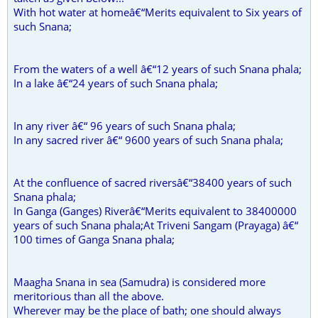
With hot water at homeâ€“Merits equivalent to Six years of
such Snana;
From the waters of a well â€“12 years of such Snana phala;
In a lake â€“24 years of such Snana phala;
In any river â€“ 96 years of such Snana phala;
In any sacred river â€“ 9600 years of such Snana phala;
At the confluence of sacred riversâ€“38400 years of such
Snana phala;
In Ganga (Ganges) Riverâ€“Merits equivalent to 38400000
years of such Snana phala;At Triveni Sangam (Prayaga) â€“
100 times of Ganga Snana phala;
Maagha Snana in sea (Samudra) is considered more
meritorious than all the above.
Wherever may be the place of bath; one should always