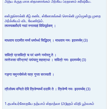
அத்ய க்ருத மாக ஸ்நானாங்கம் அர்கிய ப்ரதானம் கரிஷ்யே.
என்றுசொல்லி கீழ் கண்ட ஸ்லோகங்கள் சொல்லி மும்மூன்று முறை
அர்க்கியம் விட வேண்டும்.
तपस्यर्क्कोदये नद्यां स्नात्वाहं विधिपूर्वकम् ।
माधवाय ददामीत मर्घ्यं धर्मार्थ्थ सिद्धिदम् । माधवाय नमः इदमर्घ्यम् (3)
सवित्रे प्रसवित्रे च परं धाम्ने नमोस्तु ते ।
त्वत्तेजसा परिभ्रष्टं पापंयातु सहस्रधा । सवित्रे नमः इदमर्घ्यम् (3)
गङ्गा यमुनयोर्मध्ये यत्र गुप्ता सरस्वती ।
त्रैलोक्य वन्दिते देवि त्रिवेण्यर्घ्यं ददामि ते । त्रिवेण्यै नमः इदमर्घ्यम् (3)
1.தபஸ்யர்கோதயே நத்யாம் ஸ்நாத்வா (அ)ஹம் விதி பூர்வகம்