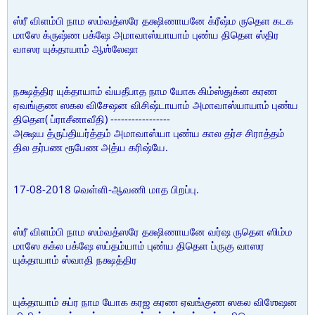
ஸ்ரீ விளம்பி நாம ஸம்வத்ஸரே தக்ஷிணாயனே க்ரீஷ்ம ருதெள கடக
மாஸே க்ருஷ்ண பக்ஷே அமாவாஸ்யாயாம் புண்ய திதெள ஸ்திர
வாஸர யுக்தாயாம் ஆஶ்லேஷா
நக்ஷத்திர யுக்தாயாம் வ்யதீபாத நாம யோக கிம்ஸ்துக்ன கரண
ஏவங்குண ஸகல விசேஷன விசிஷ்டாயாம் அமாவாஸ்யாயாம் புண்ய
திதெள( ப்ராசீனாவீதி) -----------------
அக்ஷய த்ருப்தியர்த்தம் அமாவாஸ்யா புண்ய கால தர்ச சிராத்தம்
தில தர்பண ரூபேண அத்ய கரிஷ்யே.
17-08-2018 வெள்ளி-ஆவணி மாத பிறப்பு.
ஸ்ரீ விளம்பி நாம ஸம்வத்ஸரே தக்ஷிணாயனே வர்ஷ ருதெள ஸிம்ம
மாஸே சுக்ல பக்ஷே ஸப்தம்யாம் புண்ய திதெள ப்ருகு வாஸர
யுக்தாயாம் ஸ்வாதி நக்ஷத்திர
யுக்தாயாம் சுப்ர நாம யோக கரஜ கரண ஏவங்குண ஸகல விஶேஷன