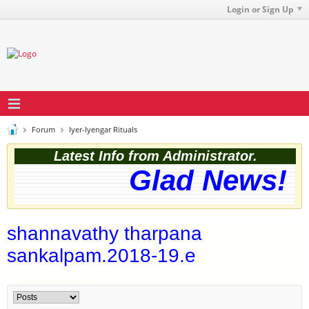
Login or Sign Up
Forum
Iyer-Iyengar Rituals
Latest Info from Administrator.
Glad News! Th
shannavathy tharpana
sankalpam.2018-19.e