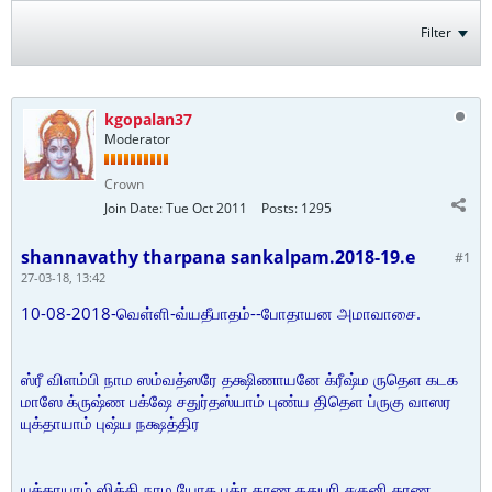
Filter
kgopalan37
Moderator
Crown
Join Date:
Tue Oct 2011
Posts:
1295
shannavathy tharpana sankalpam.2018-19.e
#1
27-03-18, 13:42
10-08-2018-வெள்ளி-வ்யதீபாதம்--போதாயன அமாவாசை.
ஸ்ரீ விளம்பி நாம ஸம்வத்ஸரே தக்ஷிணாயனே க்ரீஷ்ம ருதெள கடக
மாஸே க்ருஷ்ண பக்ஷே சதுர்தஸ்யாம் புண்ய திதெள ப்ருகு வாஸர
யுக்தாயாம் புஷ்ய நக்ஷத்திர
யுக்தாயாம் ஸித்தி நாம யோக பத்ர கரண ததுபரி சகுனி கரண