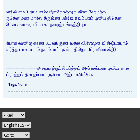
ஸ்ரீ விளம்பி நாம ஸம்வத்ஸரே உத்தராயணே ஹேமந்த
ருதெள மகர மாஸே க்ருஷ்ண பக்ஷே நவம்யாம் புண்ய திதெள
பெளம வாஸர விஶாகா நக்ஷத்ர வ்ருத்தி நாம
யோக வணிஜ கரண யேவங்குண ஸகல விஶேஷன விசிஷ்டாயாம்
வர்த்த மானாயாம் நவம்யாம் புண்ய திதெள (ப்ராசீனாவீதி)
--------------------அக்ஷய த்ருப்தியர்த்தம் அன்வஷ்டகா புண்ய கால
ஶ்ராத்தம் தில தர்பண ரூபேண அத்ய கரிஷ்யே.
Tags:
None