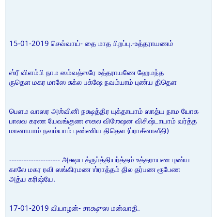
15-01-2019 செவ்வாய்- தை மாத பிறப்பு.-உத்தராயணம்
ஸ்ரீ விளம்பி நாம ஸம்வத்ஸரே உத்தராயணே ஹேமந்த
ருதெள மகர மாஸே சுக்ல பக்ஷே நவம்யாம் புண்ய திதெள
பெளம வாஸர அஶ்வினி நக்ஷத்திர யுக்தாயாம் ஸாத்ய நாம யோக
பாலவ கரண யேவங்குண ஸகல விஶேஷன விசிஷ்டாயாம் வர்த்த
மானாயாம் நவம்யாம் புண்ணிய திதெள (ப்ராசீனாவீதி)
--------------------- அக்ஷய த்ருப்த்தியர்த்தம் உத்தராயண புண்ய
காலே மகர ரவி ஸங்கிரமண ஶ்ராத்தம் தில தர்பண ரூபேண
அத்ய கரிஷ்யே.
17-01-2019 வியாழன்- சாக்ஷுஸ மன்வாதி.