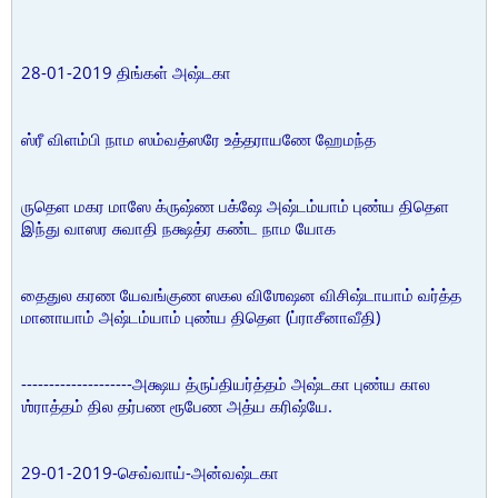
28-01-2019 திங்கள் அஷ்டகா
ஸ்ரீ விளம்பி நாம ஸம்வத்ஸரே உத்தராயணே ஹேமந்த
ருதெள மகர மாஸே க்ருஷ்ண பக்ஷே அஷ்டம்யாம் புண்ய திதெள
இந்து வாஸர சுவாதி நக்ஷத்ர கண்ட நாம யோக
தைதுல கரண யேவங்குண ஸகல விஶேஷன விசிஷ்டாயாம் வர்த்த
மானாயாம் அஷ்டம்யாம் புண்ய திதெள (ப்ராசீனாவீதி)
--------------------அக்ஷய த்ருப்தியர்த்தம் அஷ்டகா புண்ய கால
ஶ்ராத்தம் தில தர்பண ரூபேண அத்ய கரிஷ்யே.
29-01-2019-செவ்வாய்-அன்வஷ்டகா