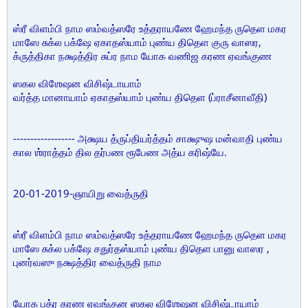
ஸ்ரீ விளம்பி நாம ஸம்வத்ஸரே உத்தராயணே ஹேமந்த ருதெள மகர
மாஸே சுக்ல பக்ஷே ஏகாதஸ்யாம் புண்ய திதெள குரு வாஸர,
க்ருத்திகா நக்ஷத்திர சுப்ர நாம யோக வணிஜ கரண ஏவங்குண
ஸகல விஶேஷன விசிஷ்டாயாம்
வர்த்த மானாயாம் ஏகாதஸ்யாம் புண்ய திதெள (ப்ராசீனாவீதி)
------------------ அக்ஷய த்ருப்தியர்த்தம் சாக்ஷுஷ மன்வாதி புண்ய
கால ஶ்ராத்தம் தில தர்பண ரூபேண அத்ய கரிஷ்யே.
20-01-2019-ஞாயிறு வைத்ருதி
ஸ்ரீ விளம்பி நாம ஸம்வத்ஸரே உத்தராயணே ஹேமந்த ருதெள மகர
மாஸே சுக்ல பக்ஷே சதுர்தஸ்யாம் புண்ய திதெள பானு வாஸர ,
புனர்வஸு நக்ஷத்திர வைத்ருதி நாம
யோக பத்ர கரண ஏவங்குன ஸகல விஶேஷன விசிஷ்டாயாம்