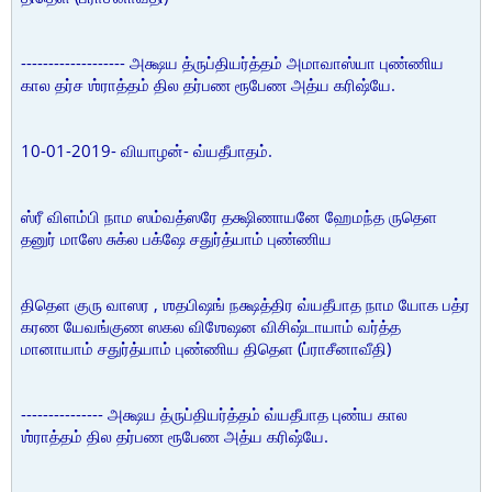
------------------- அக்ஷய த்ருப்தியர்த்தம் அமாவாஸ்யா புண்ணிய
கால தர்ச ஶ்ராத்தம் தில தர்பண ரூபேண அத்ய கரிஷ்யே.
10-01-2019- வியாழன்- வ்யதீபாதம்.
ஸ்ரீ விளம்பி நாம ஸம்வத்ஸரே தக்ஷிணாயனே ஹேமந்த ருதெள
தனுர் மாஸே சுக்ல பக்ஷே சதுர்த்யாம் புண்ணிய
திதெள குரு வாஸர , ஶதபிஷங் நக்ஷத்திர வ்யதீபாத நாம யோக பத்ர
கரண யேவங்குண ஸகல விஶேஷன விசிஷ்டாயாம் வர்த்த
மானாயாம் சதுர்த்யாம் புண்ணிய திதெள (ப்ராசீனாவீதி)
--------------- அக்ஷய த்ருப்தியர்த்தம் வ்யதீபாத புண்ய கால
ஶ்ராத்தம் தில தர்பண ரூபேண அத்ய கரிஷ்யே.