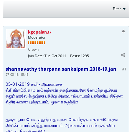
Filter
kgopalan37
Moderator
Crown
Join Date:
Tue Oct 2011
Posts:
1295
shannavathy tharpana sankalpam.2018-19.jan
#1
27-03-18, 15:45
05-01-2019 சனி- அமாவாசை.
ஸ்ரீ விளம்பி நாம ஸம்வத்ஸரே தக்ஷிணாயனே ஹேமந்த ருதெள
தனுர் மாஸே க்ருஷ்ண பக்ஷே அமாவாஸ்யாயாம் புண்ணிய திதெள
ஸ்திர வாஸர யுக்தாயாம், மூலா நக்ஷத்திர
துருவ நாம யோக சதுஷ்பாத கரண யேவங்குன சகல விஶேஷன
விசிஷ்டாயாம் வர்த்த மானாயாம் அமாவாஸ்யாயாம் புண்ணிய
திதெள (ப்ராசீனாவீதி)