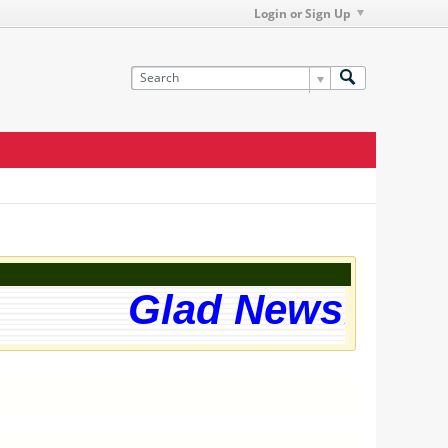
Login or Sign Up
Glad News! The w