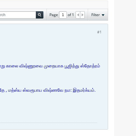
Page
of
1
Filter
#1
.இன்று காலை விஷ்ணூவை முறையாக பூஜித்து ஸ்தோத்ரம்
தே , மத்ஸ்ய ஸ்வரூபாய விஷ்ணவே நம: இதமர்க்யம்.