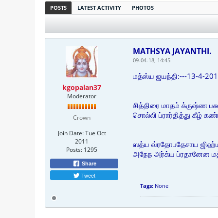
POSTS
LATEST ACTIVITY
PHOTOS
MATHSYA JAYANTHI.
09-04-18, 14:45
மத்ஸ்ய ஜயந்தி:---13-4-20
kgopalan37
Moderator
சித்திரை மாதம் க்ருஷ்ண ப
சொல்லி ப்ரார்தித்து கீழ் க
Crown
Join Date:
Tue Oct
2011
ஸத்ய வ்ரதோபதேசாய ஜிஹ்ம ம
Posts:
1295
அநேந அர்க்ய ப்ரதானேன மத்
Share
Tweet
Tags:
None