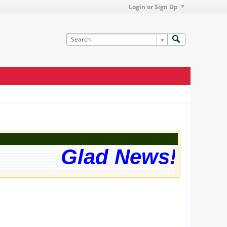
Login or Sign Up
Glad News! The w