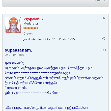
kgopalan37
Moderator
Crown
Join Date:
Tue Oct 2011
Posts:
1295
oupaasanam.
#1
29-01-19, 18:36
ஒளபாஸனம்;
ஆசமனம். அச்சுதாய நம: அனந்தாய நம; கோவிந்தாய நம:
கேசவா=================தாமோதரா.
சுக்லாம்பரதரம் விஷ்ணும் சசி வர்ணம் சதுர்புஜம் ப்ரஸன்ன வதனம்
த்யாயேத் ஸர்வ விக்னோப சாந்தயே.
ப்ராணாயாமம்.
ஓம் பூஹு===========ஸூவரோம்
மமோ பாத்த ஸமஸ்த துரியத் க்ஷயத்வாரா ஶ்ரீ பரமேஸ்வர