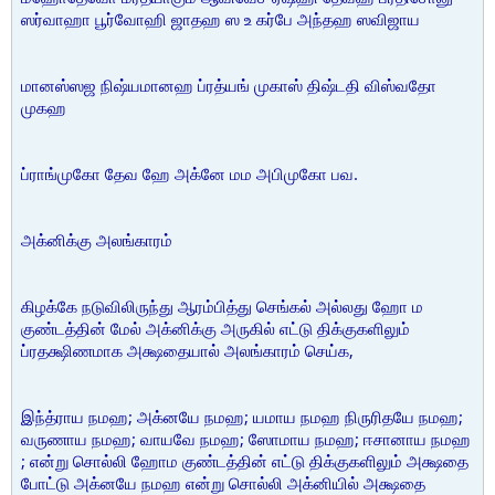
ஸர்வாஹா பூர்வோஹி ஜாதஹ ஸ உ கர்பே அந்தஹ ஸவிஜாய
மானஸ்ஸஜ நிஷ்யமானஹ ப்ரத்யங் முகாஸ் திஷ்டதி விஸ்வதோ
முகஹ
ப்ராங்முகோ தேவ ஹே அக்னே மம அபிமுகோ பவ.
அக்னிக்கு அலங்காரம்
கிழக்கே நடுவிலிருந்து ஆரம்பித்து செங்கல் அல்லது ஹோ ம
குண்டத்தின் மேல் அக்னிக்கு அருகில் எட்டு திக்குகளிலும்
ப்ரதக்ஷிணமாக அக்ஷதையால் அலங்காரம் செய்க,
இந்த்ராய நமஹ; அக்னயே நமஹ; யமாய நமஹ நிருரிதயே நமஹ;
வருணாய நமஹ; வாயவே நமஹ; ஸோமாய நமஹ; ஈசானாய நமஹ
; என்று சொல்லி ஹோம குண்டத்தின் எட்டு திக்குகளிலும் அக்ஷதை
போட்டு அக்னயே நமஹ என்று சொல்லி அக்னியில் அக்ஷதை