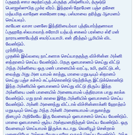
ப்ருஹத் ஸாம க்ஷத்ரப்ருத் ,வ்ருத்த ,விஷ்னியம், த்ருஷ்டு
பெளஜஸ்ஸுபித முக்ர வீரம். இந்தரஸ் தோமேன பஞ்ச தசேன
மத்யமித வாதேன ஸகரேண ரக்ஷ. பஸ்மாவை தரித்து ஆசமனம்
செய்யவும்.
காயேன வாசா மனஸே இந்திரியைர்வா புத்தியார்த்தனாவா
ப்ருஹதே ஸ்வபாவாத் கரோமி யத்யத் ஸகலம் பரஸ்மை ஸ்ரீ மன்
நாராயணாயேத்தி ஸமர்ப்பயாமி. என் தீர்த்தம் பூமியில் விட
வேண்டும்.
முற்றிற்று.
முதலில் இவ்வளவு நாட்களாக செய்யாததற்கு விச்சின்ன அக்னி
ஸந்தானம் செய்ய வேண்டும். பிறகு ஒளபாஸனம் செய்து விட்டு
அந்த அக்னியை ஒரு மண் பானையில் வரட்டி, உமி, தவிட்டுடன்,
வைத்து அது அன யாமல் காத்து, மாலை மறுபடியும் ஸ்நானம்
செய்து பஞ்ச கச்சம் கட்டிக்கொண்டு நெற்றிக்கு இட்டுக்கொண்டு
இந்த அக்னியில் ஒளபாஸனம் செய்து விட்டு திரும்ப இந்த
அக்னியை மண் பானையில் அணையாமல் பத்திரமாக பாது காக்க
வேண்டும். மறு நாள் காலை இதே அக்னியில் ஒளபாசனம் செய்ய
வேண்டும். அக்னி அணைந்து விட்டால் விச்சின்னாக்னி ஹோத்ரம்
மறுபடியும் செய்து அந்த அக்னி அணையாமல் பாதுகாத்து
தினமும் அதிலேயே இரு வேளையும் ஒளபாசனம் செய்ய வேண்டும்.
மாலை ஒளபாசனம் சூர்ய அஸ்தமனதிற்குள் செய்ய வேண்டும். ஒரு
வேளையும் செய்யாமல் இருக்க கூடாது. வெளியூர் சென்றால்
மனைவியோ அல்லது வேறு யாரோ ஒருவர் செய்ய வேண்டும். அந்த