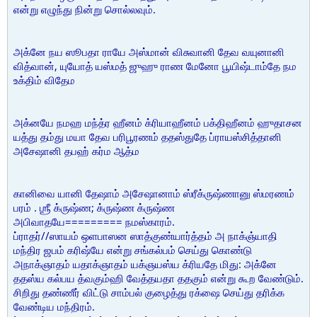
என்று எழுந்து நின்று சொல்லவும்.
அக்னே நய ஸூபதா ராயே அஸ்மான் விசுவானி தேவ வயுனானி
வித்வான், யுயோத் யஸ்மத் ஜுஹு ராண மேனோ பூயிஷ்டாம்தே நம
உக்திம் விதேம
அக்னயே நமஹ மந்த்ர ஹீனம் க்ரியாஹீனம் பக்திஹீனம் ஹுதாசன
யத்து தம்து மயா தேவ பரிபூரணம் ததஸ்துதே ப்ராயஸ்சித்தானி
அசேஷானி தபஹ் கர்ம ஆத்ம
கானிவை யானி தேஷாம் அசேஷானாம் ஸ்ரீக்ருஷ்ணானு ஸ்மரணம்
பரம் . ஶ்ரீ க்ருஷ்ண; க்ருஷ்ண க்ருஷ்ண
அபிவாதயே========= நமஸ்காரம்.
ப்ராதர்//ஸாயம் ஒளபாஸன ஸாத்குண்யார்த்தம் அ நாக்ஞ்யாதி
மந்திர ஜபம் கரிஷ்யே என்று சங்கல்பம் செய்து கொண்டு
அநாக்ஞாதம் யதாக்ஞாதம் யக்ஞயஸ்ய க்ரியதே மிது: அக்னே
ததஸ்ய கல்பய த்வகும்ஹி வேத்தயதா ததகும் என்று கூற வேண்டும்.
சிறிது தண்ணீர் விட்டு சாம்பல் குழைத்து ரக்ஷை செய்து தரிக்க
வேண்டிய மந்திரம்.