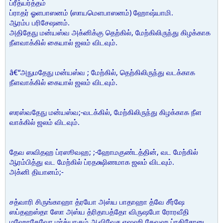
ப்ரீத்யர்த்தம்
ப்ராதர் ஓளபாஸனம் (ஸாயமெளபாஸனம்) ஹோஷ்யாமி.
ஆரம்ப பரிசேஷனம்.
அதிதேநு மன்யஸ்வ அக்னிக்கு தெற்கில், மேற்கிலிருந்து கிழக்காக
நீளவாக்கில் கையால் ஜலம் விடவும்.
â€“அநுமதேநு மன்யஸ்வ ; மேற்கில், தெற்கிலிருந்து வடக்காக
நீளவாக்கில் கையால் ஜலம் விடவும்.
ஸரஸ்வதேநு மன்யஸ்வ;-வடக்கில், மேற்கிலிருந்து கிழக்காக நீள
வாக்கில் ஜலம் விடவும்.
தேவ ஸவிதஹ ப்ரஸூவஹ; ;-ஹோமகுண்டத்தின், வட மேற்கில்
ஆரம்பித்து வட மேற்கில் ப்ரதக்ஷிணமாக ஜலம் விடவும்.
அக்னி தியானம்;-
சத்வாரி சிருங்காஹா த்ரயோ அஸ்ய பாதாஹா த்வே சீர்ஷே
ஸப்தஹஸ்தா ஸோ அஸ்ய த்ரிதாபத்தோ விருஷபோ ரோரவீதி
மஹோதேவோ மர்த்யாகும் ஆவிவேச ஏஷஹி தேவஹ ப்ரதிசோனு