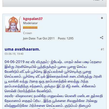
kgopalan37
Moderator
Crown
Join Date:
Tue Oct 2011
Posts:
1295
uma avathaaram.
#1
03-06-19, 19:40
04-06-2019 கர வீர விருதம்;- ஜ்யேஷ்ட மாதம் சுக்ல பக்ஷ ப்ரதமை
இன்று அரளிசெடியில் பூத்திருக்கும் பூவை பூஜை செய்ய
வேண்டும்.வீட்டில் பூச்செடி இருப்பவர்கள் பூச்செடிக்கு பூஜை
செய்யலாம். பூச்செடி வீட்டில் இல்லாதவர்கள் கடையிலிருந்து அரளி
பூ வாங்கி வந்து அதை ஒரு தாம்பாளத்தில் வைத்து அந்த
தாம்பாளத்திற்கு சந்தனம், குங்கும இட்டு கீழ் கண்ட ஸ்லோகம்
சொல்லி பிரார்த்திக்க வேண்டும்.
கரவீர- விஷாவாஸ; நமஸ்தே பானுவல்லப மெளளி மண்டன துர்காதி
தேவானாம் ஸததம் ப்ரிய . இந்த பூக்களை சிவனுக்கோ அல்லது
விஷ்ணுவிற்கோ அர்ச்சனை செய்யலாம். குடும்பம் தினமும்