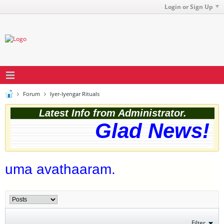
Login or Sign Up
Forum
Iyer-Iyengar Rituals
Latest Info from Administrator.
Glad News! T
uma avathaaram.
Filter