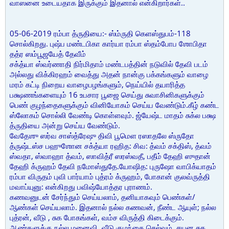
வாஸனை உடையதாக இருக்கும் இதனால் என்கிறார்கள்..
05-06-2019 ரம்பா த்ருதியை:- ஸ்ம்ருதி கெளஸ்துபம்-118
சொல்கிறது. புஷ்ப மண்டபிகா கார்யா ரம்பா ஸ்தம்போப ஶோபிதா
தத்ர ஸம்பூஜயேத் தேவீம்
சக்த்யா ஸ்வர்ணாதி நிர்மிதாம் மண்டபத்தின் நடுவில் தேவி படம்
அல்லது விக்கிரஹம் வைத்து அதன் நான்கு பக்கங்களும் வாழை
மரம் கட்டி நிறைய வாழைபழங்களும், நெய்யில் தயாரித்த
பக்ஷணங்களையும் 16 உபசார பூஜை செய்து சுவாசினிகளுக்கும்
பெண் குழந்தைகளுக்கும் வினியோகம் செய்ய வேண்டும்.கீழ் கண்ட
ஸ்லோகம் சொல்லி வேண்டி கொள்ளவும். ஜ்யேஷ்ட மாதம் சுக்ல பக்ஷ
த்ருதியை அன்று செய்ய வேண்டும்.
வேதேஶு ஸர்வ சாஸ்த்ரேஷு திவி பூமெள ரஸாதலே ஸ்ருதோ
த்ருஷ்டஸ்ச பஹுஶோன சக்த்யா ரஹித: சிவ: த்வம் சக்திஸ், த்வம்
ஸ்வதா, ஸ்வாஹா த்வம், ஸாவித்ரீ ஸரஸ்வதீ, பதீம் தேஹி ஸுதான்
தேஹி க்ருஹம் தேவி நமோஸ்துதே.யோஷித: புருஷோ வாபிக்யாதம்
ரம்பா விருதம் புவி பார்யாம் புத்ரம் க்ருஹம், போகான் குலவ்ருத்தி
மவாப்யுனு: என்கிறது பவிஷ்யோத்தர புராணம்.
கணவனுடன் சேர்ந்தும் செய்யலாம், தனியாகவும் பெண்கள்/
ஆண்கள் செய்யலாம். இதனால் நல்ல கணவன், நீண்ட ஆயுள்; நல்ல
புத்ரன், வீடு , சுக போகங்கள், வம்ச விருத்தி கிடைக்கும்.
ஆண்களுக்கு நல்ல மனைவி, வீடு,குழந்தை செல்வம். சயன சுக