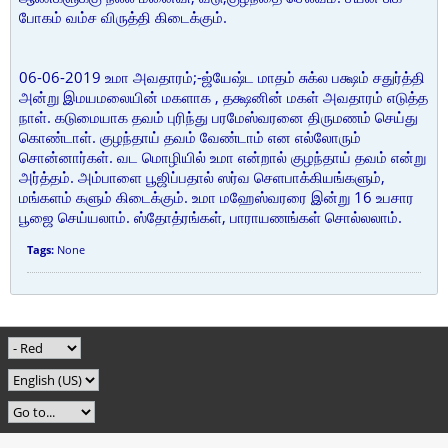
போகம் வம்ச விருத்தி கிடைக்கும்.
06-06-2019 உமா அவதாரம்;-ஜ்யேஷ்ட மாதம் சுக்ல பக்ஷம் சதுர்த்தி
அன்று இமயமலையின் மகளாக , தக்ஷனின் மகள் அவதாரம் எடுத்த
நாள். கடுமையாக தவம் புரிந்து பரமேஸ்வரனை திருமணம் செய்து
கொண்டாள். குழந்தாய் தவம் வேண்டாம் என எல்லோரும்
சொன்னார்கள். வட மொழியில் உமா என்றால் குழந்தாய் தவம் என்று
அர்த்தம். அம்பாளை பூஜிப்பதால் ஸர்வ செளபாக்கியங்களும்,
மங்களம் களும் கிடைக்கும். உமா மஹேஸ்வரரை இன்று 16 உபசார
பூஜை செய்யலாம். ஸ்தோத்ரங்கள், பாராயணங்கள் சொல்லலாம்.
Tags:
None